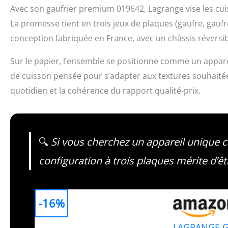
Avec son gaufrier premium 019642, Lagrange vise les cuisin
La promesse tient en trois jeux de plaques (gaufre, gau
conception fabriquée en France, avec un châssis réversi
Sur le papier, l’ensemble se positionne comme un apparei
de cuisson pensée pour s’adapter aux textures souhaitées.
quotidien et la cohérence du rapport qualité-prix.
🔍
Si vous cherchez un appareil unique c
configuration à trois plaques mérite d’ê
-16%
LAGRANGE Ga