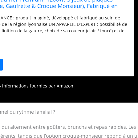
re, Gaufrette & Croque Monsieur), Fabriqué en
rsible sur son socle, Cuisson personnalisée,
NCE : produit imaginé, développé et fabriqué au sein de
n, 019642
e de la région lyonnaise UN APPAREIL D'EXPERT : possibilité de
finition de la gaufre, choix de sa couleur (clair / foncé) et de
(moelleux / croustillant) RÉSULTATS PARFAITS : un signal
rtit quand vos gaufres sont prêtes. UNE CUISSON
reil réversible sur socle pour une bonne répartition de la
 : ses voyants lumineux indiquent la mise sous tension
ue la fin du préchauffage et de la cuisson (vert).
r – informations fournies par Amazon
nnel ou rythme familial ?
 qui alternent entre goûters, brunchs et repas rapides. Les
fférents, tandis que l’option croque-monsieur répond à un 