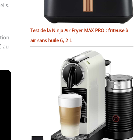
eils.
Test de la Ninja Air Fryer MAX PRO : friteuse à
tion
air sans huile 6, 2 L
é au