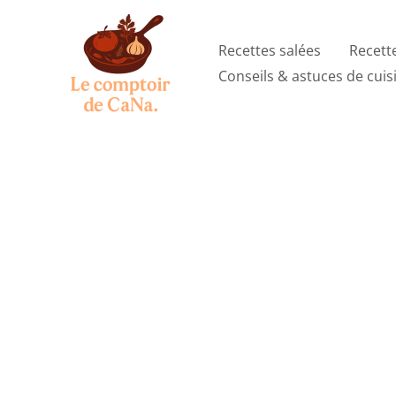
Aller
au
Recettes salées
Recett
contenu
Conseils & astuces de cuis