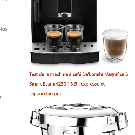
plus
Test de la machine à café De’Longhi Magnifica S
Smart Ecamm230.13.B : expresso et
cappuccino pro
er