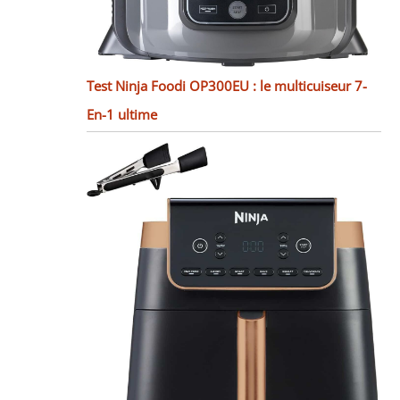
Test Ninja Foodi OP300EU : le multicuiseur 7-
En-1 ultime