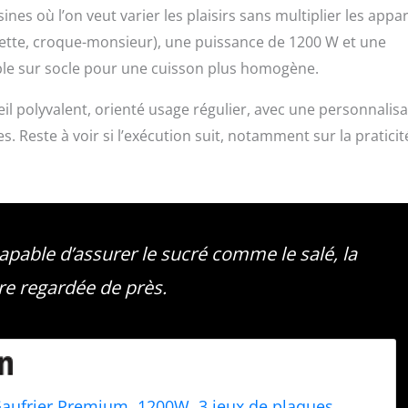
es où l’on veut varier les plaisirs sans multiplier les appar
frette, croque-monsieur), une puissance de 1200 W et une
ble sur socle pour une cuisson plus homogène.
l polyvalent, orienté usage régulier, avec une personnalisa
 Reste à voir si l’exécution suit, notamment sur la praticit
apable d’assurer le sucré comme le salé, la
tre regardée de près.
ufrier Premium, 1200W, 3 jeux de plaques