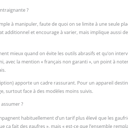
ontraignante ?
mple à manipuler, faute de quoi on se limite à une seule pl
’achat additionnel et encourage à varier, mais implique aussi de
nt mieux quand on évite les outils abrasifs et qu’on interv
i, avec la mention « français non garanti », un point à noter
is.
ription) apporte un cadre rassurant. Pour un appareil destin
ge, surtout face à des modèles moins suivis.
à assumer ?
mpagnent habituellement d’un tarif plus élevé que les gaufri
ue ça fait des gaufres », mais « est-ce que l’ensemble rempl