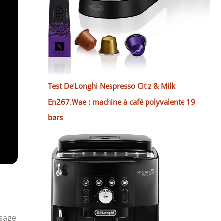
Test De’Longhi Nespresso Citiz & Milk
En267.Wae : machine à café polyvalente 19
bars
usage