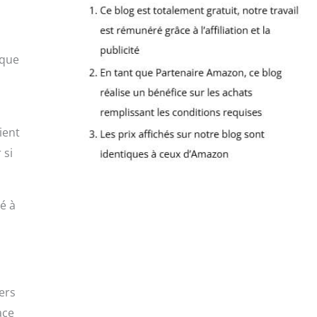
aque
ient
 si
é à
ers
ace