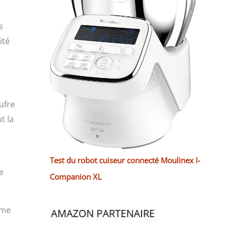
s
ité
ufre
t la
Test du robot cuiseur connecté Moulinex I-
e
Companion XL
ême