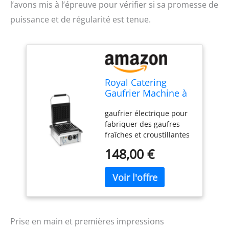
l’avons mis à l’épreuve pour vérifier si sa promesse de
puissance et de régularité est tenue.
Royal Catering
Gaufrier Machine à
Gaufres Carré
gaufrier électrique pour
RCWM-2000-E
fabriquer des gaufres
(37x32x50cm, 2.000
fraîches et croustillantes
W, gauffre 10 x 17
- cuisson rapide et
cm, minuterie
148,00 €
efficace contrôle de la
jusqu'à 15 min,
constance de la
fonte et emaille)
température entièrement
automatisé -
préchauffage court - 2000
Watts de puissance
conçu pour préparer 2
Prise en main et premières impressions