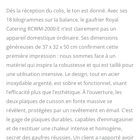
gaufres Belges typiques -
taille des gaufres 10 x 17
Dès la réception du colis, le ton est donné. Avec ses
cm habitâcle en acier
18 kilogrammes sur la balance, le gaufrier Royal
inoxydable de qualité -
plaques chauffantes en
Catering RCWM-2000-E n’est clairement pas un
fonte et émail
appareil domestique ordinaire. Ses dimensions
Dimensions (Lxlxh) 37 x
généreuses de 37 x 32 x 50 cm confirment cette
32 x 50 cm - Poids 18 kg -
Dimensions d'envoi
première impression : nous sommes face à un
(Lxlxh) 48 x 36 x 34 cm -
matériel qui inspire la robustesse et qui est taillé pour
Poids d'expédition 19,35
kg
une utilisation intensive. Le design, tout en acier
inoxydable argenté, est sobre et fonctionnel, visant
l’efficacité plus que l’esthétique. À l’ouverture, les
deux plaques de cuisson en fonte massive se
révèlent, protégées par un revêtement en émail. C’est
le gage de plaques durables, capables d’emmagasiner
et de restituer une chaleur intense et homogène,
secret des gaufres réussies. Un client a rapporté avoir