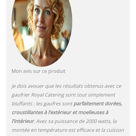
plaques chauffantes en
fonte et émail
Dimensions (Lxlxh) 37 x
32 x 50 cm - Poids 18 kg -
Dimensions d'envoi
(Lxlxh) 48 x 36 x 34 cm -
Poids d'expédition 19,35
kg
Mon avis sur ce produit
Je dois avouer que les résultats obtenus avec ce
gaufrier Royal Catering sont tout simplement
bluffants : les gaufres sont
parfaitement dorées,
croustillantes à l’extérieur et moelleuses à
l’intérieur
. Avec sa puissance de 2000 watts, la
montée en température est efficace et la cuisson