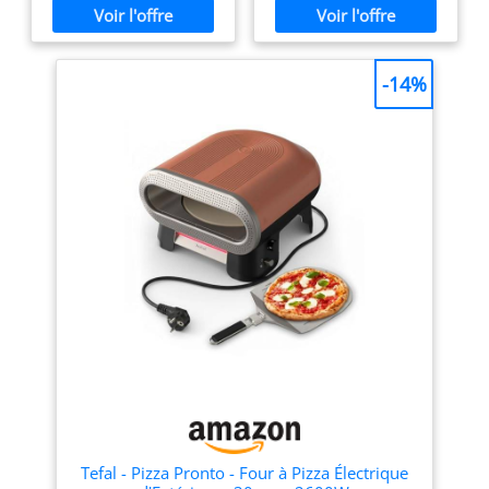
Polyvalent avec 6
napolitaine directement
programmes automatiques
chez vous PIERRE
+ mode manuel Cuisson
RÉFRACTAIRE : fabriquée
personnalisée avec options
dans un matériau résistant
-14%
pour pizza surgelée, pâte
à de très hautes
fine, style New York,
températures, la pierre
cuisson pierre et plus
réfractaire assure une
encore. Chauffage
cuisson rapide, constante et
indépendant supérieur et
uniforme PALETTE EN
inférieur Ajustez
ACIER INOXYDABLE : Avec
séparément les éléments
les palettes en acier
chauffants pour obtenir une
inoxydable, le mini four
base croustillante et une
électrique Ariete simplifiera
garniture fondante.
vos préparations; utilisez-
Conception compacte de 20
les pour déplacer la pâte
litres avec accès facile Four
crue et cuite facilement 5
sans porte pour insérer et
NIVEAUX DE CUISSON : le
retirer la pizza facilement.
thermostat réglable vous
Couvercle amovible pour un
permet de cuire de
nettoyage simplifié.
délicieuses tartes salées,
Accessoires complets inclus
des toasts, des panzerotti
Livré avec une pierre
ou même de réchauffer les
réfractaire professionnelle,
aliments avant de les servir
une pelle à pizza en
PRÊT EN UN SEUL
Tefal - Pizza Pronto - Four à Pizza Électrique
aluminium (12") et un
MOUVEMENT : en