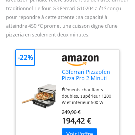
traditionnel. Le four G3 Ferrari G10204 a été conçu
pour répondre à cette attente : sa capacité à
atteindre 450 °C promet une cuisson digne d’une
pizzeria en seulement deux minutes.
-22%
G3ferrari Pizzaofen
Pizza Pro 2 Minuti
G10204
Éléments chauffants
Edelstahl/schwarz
doubles, supérieur 1200
Bis 1.850 Watt F?r O
W et inférieur 500 W
(g10204)
Température de 80° à
249,90 €
450°C, minuterie de 60
194,42 €
minutes Contrôle
différencié de la
température supérieure