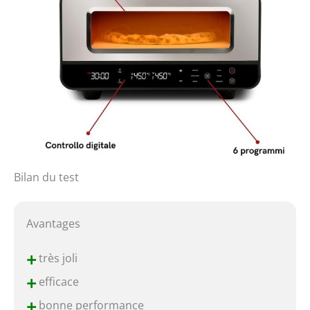
Bilan du test
Avantages
+
très joli
+
efficace
+
bonne performance