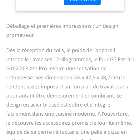
et inférieure Parois
froides avec système de
refroidissement par
ventilation forcée
Déballage et premières impressions : un design
Accessoires : pierre
prometteur
réfractaire 32 x 32 cm,
pelle en aluminium Ø30
Dès la réception du colis, le poids de l’appareil
cm
interpelle : avec ses 12 kilogrammes, le four G3 Ferrari
G10204 Pizza Pro inspire une sensation de
robustesse. Ses dimensions (44 x 47,5 x 28,2 cm) le
rendent assez imposant sur un plan de travail, sans
pour autant être démesurément encombrant. Le
design en acier brossé est sobre et s’intègre
facilement dans une cuisine moderne. À l’ouverture,
je découvre les accessoires promis : le four lui-même,
équipé de sa pierre réfractaire, une pelle à pizza en