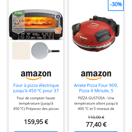
pelle en aluminium Ø30
-30%
cm
Four à pizza électrique
Ariete Pizza Four 909,
jusqu'à 450 °C pour 37
Pizza 4 Minute, 5
cm (14.6") Pizza New
Niveaux de Cuisson,
Four de comptoir haute
PIZZA GUSTOSA : Une
York avec pierre à
Plaque Réfractaire
température (jusqu’à
température allant jusqu'à
pizza – Utilisation
pour Le Réchauffage,
450 °C) Préparez des pizzas
400 °C et 5 niveaux de
intérieur/extérieur –
Lames en Bois
artisanales en quelques
cuisson avec thermostat
2200 W – Idéal pour
Incluses, Température
110,00 €
minutes grâce à une
réglable font du Four à
159,95 €
maison, jardin, table
Maximale de 400°C,
77,40 €
puissance de 2200W et un
Pizza Ariete 918 l'idéal pour
ou cuisine mobile
1200W, Rouge
contrôle thermique précis.
déguster la véritable pizza