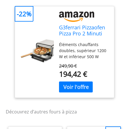
-22%
G3ferrari Pizzaofen
Pizza Pro 2 Minuti
G10204
Éléments chauffants
Edelstahl/schwarz
doubles, supérieur 1200
Bis 1.850 Watt F?r O
W et inférieur 500 W
(g10204)
Température de 80° à
249,90 €
450°C, minuterie de 60
194,42 €
minutes Contrôle
différencié de la
température supérieure
et inférieure Parois
froides avec système de
refroidissement par
ventilation forcée
Découvrez d’autres fours à pizza
Accessoires : pierre
réfractaire 32 x 32 cm,