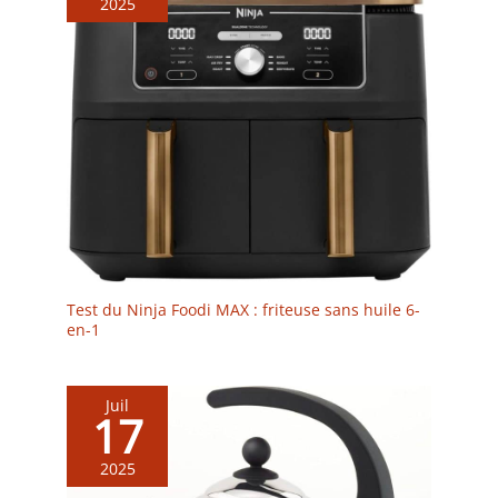
2025
Test du Ninja Foodi MAX : friteuse sans huile 6-
en-1
Juil
17
2025