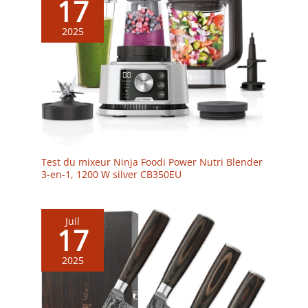
17
2025
Test du mixeur Ninja Foodi Power Nutri Blender
3-en-1, 1200 W silver CB350EU
Juil
17
2025