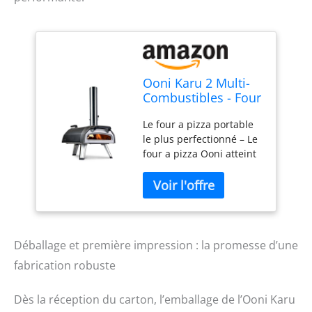
Ooni Karu 2 Multi-
Combustibles - Four
a pizza
Le four a pizza portable
Bois/Gaz/Charbon –
le plus perfectionné – Le
Four a pizza gaz
four a pizza Ooni atteint
compatible -
jusqu'à 500 °C et cuit des
Portable extérieur –
pizzas authentiques en
Cuisson
seulement 60 secondes,
authentique à la
idéal pour une pizzeria
pierre – Jusqu’à
en plein air. Four a pizza
500 °C
gaz, bois ou charbon –
Déballage et première impression : la promesse d’une
Saveur authentique au
fabrication robuste
feu de bois ou cuisson
facile au gaz (brûleur
Dès la réception du carton, l’emballage de l’Ooni Karu
vendu séparément), avec