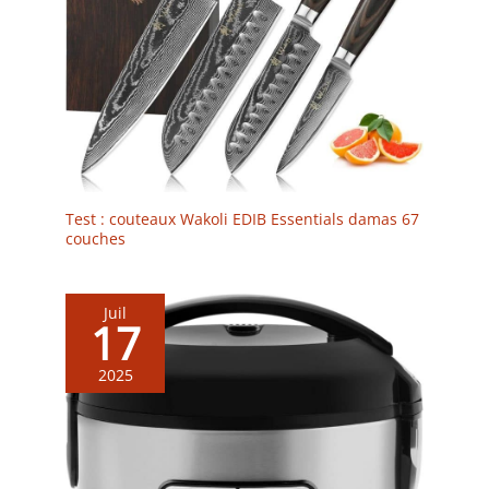
Test : couteaux Wakoli EDIB Essentials damas 67
couches
Juil
17
2025