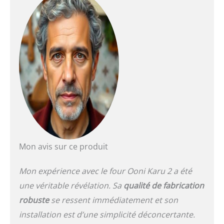
feu de bois ou cuisson
facile au gaz (brûleur
vendu séparément), avec
jusqu’à 36 % de gaz en
moins. Technologie
avancée pour une
performance optimale –
La porte en verre isolée
en borosilicate et la
technologie ClearView
empêchent
l’accumulation de suie et
de cendres pour une
visibilité parfaite sans
Mon avis sur ce produit
perte de chaleur. Chauffe
rapidement et atteint 450
Mon expérience avec le four Ooni Karu 2 a été
°C en 15 minutes – Ce
four a pizza bois
une véritable révélation. Sa
qualité de fabrication
extérieur permet une
robuste
se ressent immédiatement et son
cuisson rapide et
installation est d’une simplicité déconcertante.
homogène sur une pierre