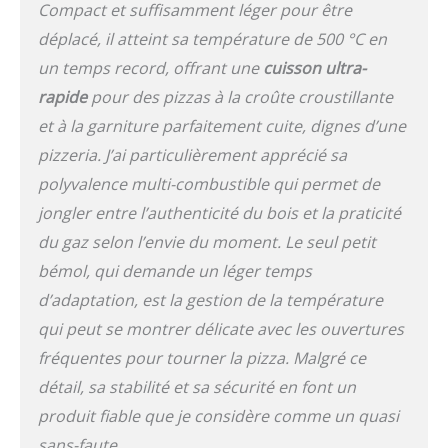
de cuisson en cordiérite
Compact et suffisamment léger pour être
de 15 mm, parfaite pour
déplacé, il atteint sa température de 500 °C en
des pizzas croustillantes
un temps record, offrant une
cuisson ultra-
et savoureuses.
GARANTIE OONI DE 5
rapide
pour des pizzas à la croûte croustillante
ANS – Chez Ooni, nous
et à la garniture parfaitement cuite, dignes d’une
croyons en la qualité.
Enregistrez votre produit
pizzeria. J’ai particulièrement apprécié sa
dans les 60 jours suivant
polyvalence multi-combustible qui permet de
l’achat pour étendre la
jongler entre l’authenticité du bois et la praticité
garantie constructeur de
1 an à 5 ans.
du gaz selon l’envie du moment. Le seul petit
bémol, qui demande un léger temps
d’adaptation, est la gestion de la température
qui peut se montrer délicate avec les ouvertures
fréquentes pour tourner la pizza. Malgré ce
détail, sa stabilité et sa sécurité en font un
produit fiable que je considère comme un quasi
sans-faute.