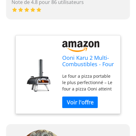
Note de 4.8 pour 86 utilisateurs
Ooni Karu 2 Multi-
Combustibles - Four
a pizza
Le four a pizza portable
Bois/Gaz/Charbon –
le plus perfectionné – Le
Four a pizza gaz
four a pizza Ooni atteint
compatible -
jusqu'à 500 °C et cuit des
Portable extérieur –
pizzas authentiques en
Cuisson
seulement 60 secondes,
authentique à la
idéal pour une pizzeria
pierre – Jusqu’à
en plein air. Four a pizza
500 °C
gaz, bois ou charbon –
Saveur authentique au