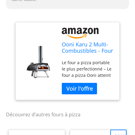
Ooni Karu 2 Multi-
Combustibles - Four
a pizza
Le four a pizza portable
Bois/Gaz/Charbon –
le plus perfectionné – Le
Four a pizza gaz
four a pizza Ooni atteint
compatible -
jusqu'à 500 °C et cuit des
Portable extérieur –
pizzas authentiques en
Cuisson
seulement 60 secondes,
authentique à la
idéal pour une pizzeria
pierre – Jusqu’à
en plein air. Four a pizza
500 °C
gaz, bois ou charbon –
Découvrez d’autres fours à pizza
Saveur authentique au
feu de bois ou cuisson
facile au gaz (brûleur