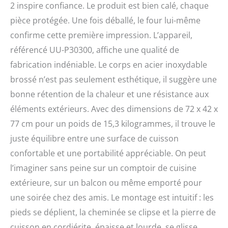
jusqu’à 36 % de gaz en
2 inspire confiance. Le produit est bien calé, chaque
moins. Technologie
pièce protégée. Une fois déballé, le four lui-même
avancée pour une
performance optimale –
confirme cette première impression. L’appareil,
La porte en verre isolée
référencé UU-P30300, affiche une qualité de
en borosilicate et la
fabrication indéniable. Le corps en acier inoxydable
technologie ClearView
empêchent
brossé n’est pas seulement esthétique, il suggère une
l’accumulation de suie et
bonne rétention de la chaleur et une résistance aux
de cendres pour une
éléments extérieurs. Avec des dimensions de 72 x 42 x
visibilité parfaite sans
perte de chaleur. Chauffe
77 cm pour un poids de 15,3 kilogrammes, il trouve le
rapidement et atteint 450
juste équilibre entre une surface de cuisson
°C en 15 minutes – Ce
four a pizza bois
confortable et une portabilité appréciable. On peut
extérieur permet une
l’imaginer sans peine sur un comptoir de cuisine
cuisson rapide et
extérieure, sur un balcon ou même emporté pour
homogène sur une pierre
de cuisson en cordiérite
une soirée chez des amis. Le montage est intuitif : les
de 15 mm, parfaite pour
pieds se déplient, la cheminée se clipse et la pierre de
des pizzas croustillantes
cuisson en cordiérite, épaisse et lourde, se glisse
et savoureuses.