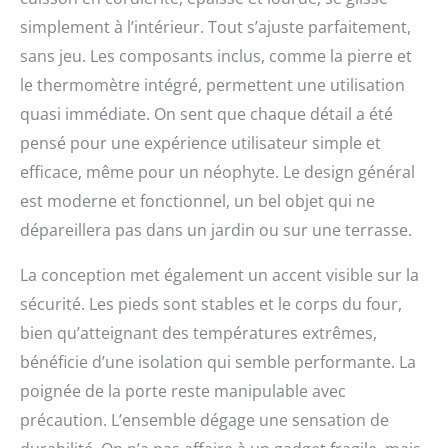
GARANTIE OONI DE 5
simplement à l’intérieur. Tout s’ajuste parfaitement,
ANS – Chez Ooni, nous
sans jeu. Les composants inclus, comme la pierre et
croyons en la qualité.
Enregistrez votre produit
le thermomètre intégré, permettent une utilisation
dans les 60 jours suivant
quasi immédiate. On sent que chaque détail a été
l’achat pour étendre la
pensé pour une expérience utilisateur simple et
garantie constructeur de
1 an à 5 ans.
efficace, même pour un néophyte. Le design général
est moderne et fonctionnel, un bel objet qui ne
dépareillera pas dans un jardin ou sur une terrasse.
La conception met également un accent visible sur la
sécurité. Les pieds sont stables et le corps du four,
bien qu’atteignant des températures extrêmes,
bénéficie d’une isolation qui semble performante. La
poignée de la porte reste manipulable avec
précaution. L’ensemble dégage une sensation de