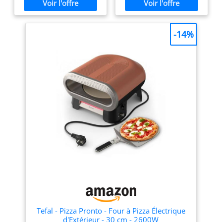
Polyvalent avec 6
napolitaine directement
des pizzas croustillantes
programmes automatiques
chez vous PIERRE
et savoureuses.
+ mode manuel Cuisson
RÉFRACTAIRE : fabriquée
GARANTIE OONI DE 5
personnalisée avec options
dans un matériau résistant
-14%
ANS – Chez Ooni, nous
pour pizza surgelée, pâte
à de très hautes
croyons en la qualité.
fine, style New York,
températures, la pierre
Enregistrez votre produit
cuisson pierre et plus
réfractaire assure une
encore. Chauffage
cuisson rapide, constante et
dans les 60 jours suivant
indépendant supérieur et
uniforme PALETTE EN
l’achat pour étendre la
inférieur Ajustez
ACIER INOXYDABLE : Avec
garantie constructeur de
séparément les éléments
les palettes en acier
1 an à 5 ans.
chauffants pour obtenir une
inoxydable, le mini four
base croustillante et une
électrique Ariete simplifiera
garniture fondante.
vos préparations; utilisez-
Conception compacte de 20
les pour déplacer la pâte
litres avec accès facile Four
crue et cuite facilement 5
sans porte pour insérer et
NIVEAUX DE CUISSON : le
retirer la pizza facilement.
thermostat réglable vous
Couvercle amovible pour un
permet de cuire de
nettoyage simplifié.
délicieuses tartes salées,
Accessoires complets inclus
des toasts, des panzerotti
Livré avec une pierre
ou même de réchauffer les
réfractaire professionnelle,
aliments avant de les servir
une pelle à pizza en
PRÊT EN UN SEUL
Tefal - Pizza Pronto - Four à Pizza Électrique
aluminium (12") et un
MOUVEMENT : en
d'Extérieur - 30 cm - 2600W