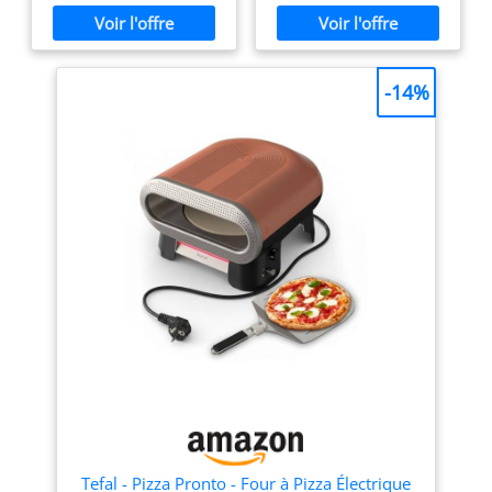
Polyvalent avec 6
napolitaine directement
programmes automatiques
chez vous PIERRE
+ mode manuel Cuisson
RÉFRACTAIRE : fabriquée
personnalisée avec options
dans un matériau résistant
-14%
pour pizza surgelée, pâte
à de très hautes
fine, style New York,
températures, la pierre
cuisson pierre et plus
réfractaire assure une
encore. Chauffage
cuisson rapide, constante et
indépendant supérieur et
uniforme PALETTE EN
inférieur Ajustez
ACIER INOXYDABLE : Avec
séparément les éléments
les palettes en acier
chauffants pour obtenir une
inoxydable, le mini four
base croustillante et une
électrique Ariete simplifiera
garniture fondante.
vos préparations; utilisez-
Conception compacte de 20
les pour déplacer la pâte
litres avec accès facile Four
crue et cuite facilement 5
sans porte pour insérer et
NIVEAUX DE CUISSON : le
retirer la pizza facilement.
thermostat réglable vous
Couvercle amovible pour un
permet de cuire de
nettoyage simplifié.
délicieuses tartes salées,
Accessoires complets inclus
des toasts, des panzerotti
Livré avec une pierre
ou même de réchauffer les
réfractaire professionnelle,
aliments avant de les servir
une pelle à pizza en
PRÊT EN UN SEUL
Tefal - Pizza Pronto - Four à Pizza Électrique