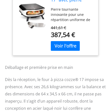
tournante, LED et
Pierre tournante
porte, 6,0 kW/50
innovante pour une
mbar, avec
répartition uniforme de
régulateur et tuyau
la chaleur et une croûte à
de 1,1 m, parfait
441,61 €
pizza parfaite. Haute
pour les pizzas
387,54 €
performance avec 6,0 kW
croustillantes
et Gastryk réglable de 50
mbar - Chauffage rapide
et processus de cuisson
efficace. Nombreuses
possibilités d'utilisation :
idéal pour le pain, la
Déballage et première prise en main
viande, le poisson et les
légumes. Facile à utiliser
Dès la réception, le four à pizza cozze® 17 impose sa
grâce à l'allumeur
présence. Avec ses 26,6 kilogrammes sur la balance et
alimenté par piles AA et
au thermomètre intégré.
des dimensions de 64 x 34,5 x 66 cm, il ne passe pas
Construction robuste en
inaperçu. Il s’agit d’un appareil robuste, dont la
acier revêtu par
conception en acier laqué noir lui confère une
pulvérisation et au zinc