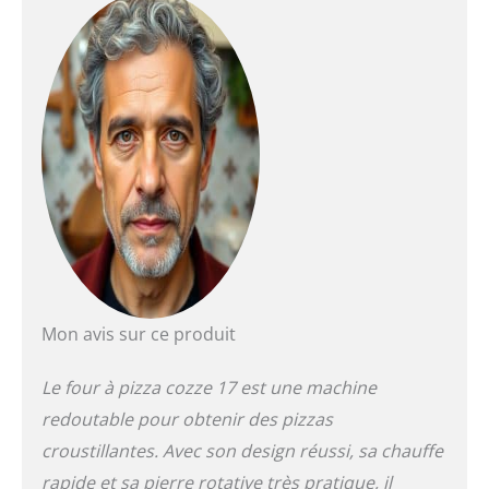
viande, le poisson et les
légumes. Facile à utiliser
grâce à l'allumeur
alimenté par piles AA et
au thermomètre intégré.
Construction robuste en
acier revêtu par
pulvérisation et au zinc
traité et emballage
certifié FSC.
Mon avis sur ce produit
Le four à pizza cozze 17 est une machine
redoutable pour obtenir des pizzas
croustillantes. Avec son design réussi, sa chauffe
rapide et sa pierre rotative très pratique, il