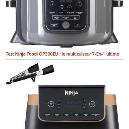
Test Ninja Foodi OP300EU : le multicuiseur 7-En-1 ultime