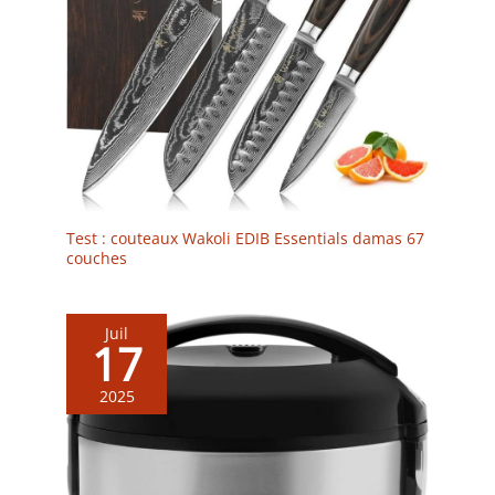
Test : couteaux Wakoli EDIB Essentials damas 67
couches
Juil
17
2025