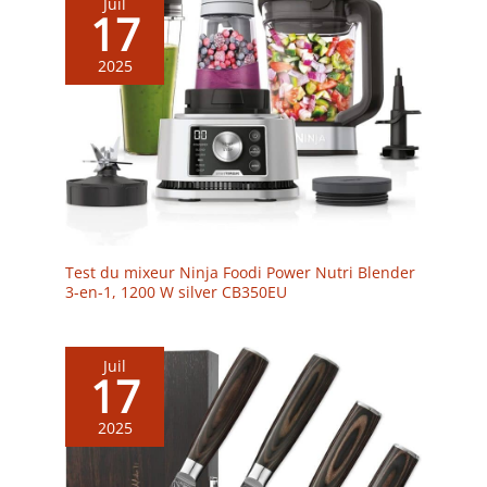
de réparation
Juil
17
2025
Test du mixeur Ninja Foodi Power Nutri Blender
3-en-1, 1200 W silver CB350EU
Juil
17
2025