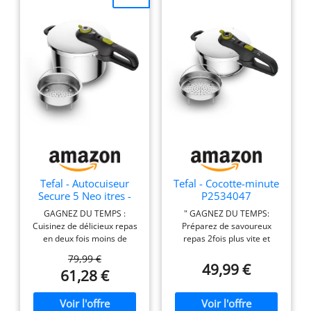
Je l'ai utilisé pour une
utilisation dans de
nombreuses régions
d'Europe et d'Asie.
Alimentation : CA 220-230
V (50/60 Hz), fiche forme :
type SE
Tefal - Autocuiseur
Tefal - Cocotte-minute
Secure 5 Neo itres -
P2534047
Cuisinez - 6 L - Inox
Autocuiseur Compact
GAGNEZ DU TEMPS :
" GAGNEZ DU TEMPS:
itres - 3 L
Cuisinez de délicieux repas
Préparez de savoureux
en deux fois moins de
repas 2fois plus vite et
temps (par rapport à un
préservez 80% de la
79,99 €
faitout Tefal standard),
vitamineC grâce à la
49,99 €
61,28 €
grâce au couvercle de
cuisson sous pression
cuisson sous pression 2
COCOTTE-MINUTE 3L:
PROGRAMMES DE
Découvrez une cocotte-