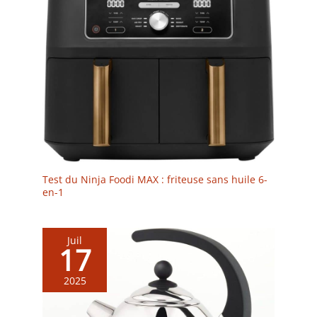
Test du Ninja Foodi MAX : friteuse sans huile 6-
en-1
Juil
17
2025