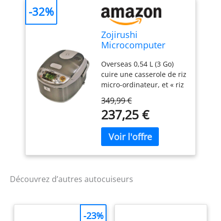
-32%
Zojirushi
Microcomputer
overseas 0.54L (3
Overseas 0,54 L (3 Go)
go) cook NS-LLH05-
cuire une casserole de riz
XA
micro-ordinateur, et « riz
cuit /», « riz rapide », « riz
349,99 €
sushi », « bouillie de riz »,
237,25 €
« riz », « sans rinçage riz
» correspondance
Delicious dompté «
chauffage plein », à tout
moment, propre « corps
en acier inoxydable », la
chaleur est transmise à
Découvrez d’autres autocuiseurs
tout le « cercle épaisseur
casserole noire Mode
d'emploi : anglais,
-23%
chinois, coréen, japonais