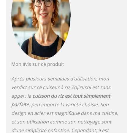
Je l'ai utilisé pour une
utilisation dans de
nombreuses régions
d'Europe et d'Asie.
Alimentation : CA 220-230
V (50/60 Hz), fiche forme :
type SE
Mon avis sur ce produit
Après plusieurs semaines d’utilisation, mon
verdict sur ce cuiseur à riz Zojirushi est sans
appel : la
cuisson du riz est tout simplement
parfaite
, peu importe la variété choisie. Son
design en acier est magnifique dans ma cuisine,
et son utilisation comme son nettoyage sont
d’une simplicité enfantine. Cependant, il est