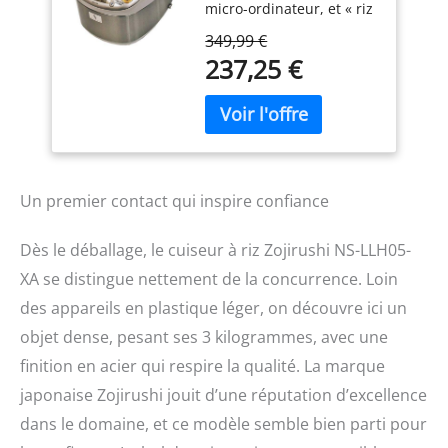
micro-ordinateur, et « riz
cuit /», « riz rapide », « riz
349,99 €
sushi », « bouillie de riz »,
237,25 €
« riz », « sans rinçage riz
» correspondance
Delicious dompté «
chauffage plein », à tout
moment, propre « corps
en acier inoxydable », la
chaleur est transmise à
Un premier contact qui inspire confiance
tout le « cercle épaisseur
casserole noire Mode
Dès le déballage, le cuiseur à riz Zojirushi NS-LLH05-
d'emploi : anglais,
XA se distingue nettement de la concurrence. Loin
chinois, coréen, japonais
Je l'ai utilisé pour une
des appareils en plastique léger, on découvre ici un
utilisation dans de
objet dense, pesant ses 3 kilogrammes, avec une
nombreuses régions
finition en acier qui respire la qualité. La marque
d'Europe et d'Asie.
Alimentation : CA 220-230
japonaise Zojirushi jouit d’une réputation d’excellence
V (50/60 Hz), fiche forme :
dans le domaine, et ce modèle semble bien parti pour
type SE