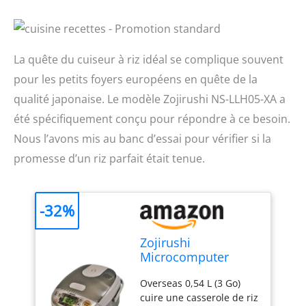
La quête du cuiseur à riz idéal se complique souvent
pour les petits foyers européens en quête de la
qualité japonaise. Le modèle Zojirushi NS-LLH05-XA a
été spécifiquement conçu pour répondre à ce besoin.
Nous l’avons mis au banc d’essai pour vérifier si la
promesse d’un riz parfait était tenue.
-32%
Zojirushi
Microcomputer
overseas 0.54L (3
Overseas 0,54 L (3 Go)
go) cook NS-LLH05-
cuire une casserole de riz
XA