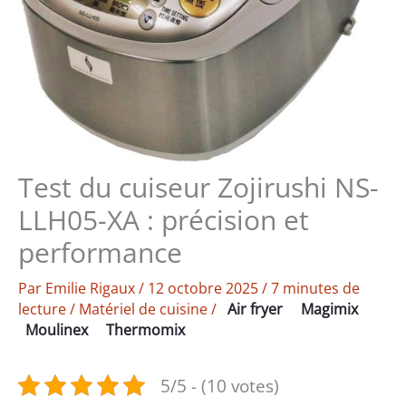
Test du cuiseur Zojirushi NS-
LLH05-XA : précision et
performance
Par
Emilie Rigaux
/
12 octobre 2025
/
7 minutes de
lecture
/
Matériel de cuisine
/
Air fryer
Magimix
Moulinex
Thermomix
5/5 - (10 votes)