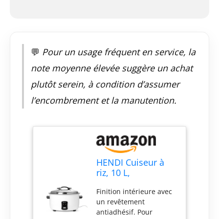
💬
Pour un usage fréquent en service, la
note moyenne élevée suggère un achat
plutôt serein, à condition d’assumer
l’encombrement et la manutention.
HENDI Cuiseur à
riz, 10 L,
230V/2900W,
Finition intérieure avec
554x495x(H)365mm
un revêtement
antiadhésif. Pour