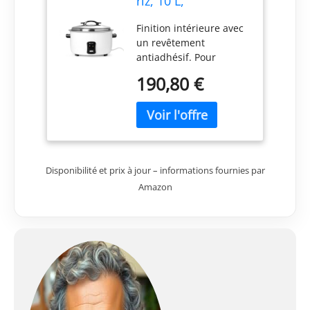
riz, 10 L,
230V/2900W,
Finition intérieure avec
554x495x(H)365mm
un revêtement
antiadhésif. Pour
jusqu'à 100 portions de
190,80 €
riz cuit. Poignées qui
peuvent servir de
support pour le
couvercle. Verre doseur
et cuillère à riz incluses.
Disponibilité et prix à jour – informations fournies par
Amazon