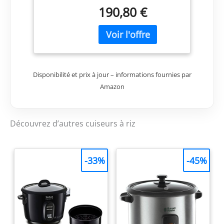
jusqu'à 100 portions de
190,80 €
riz cuit. Poignées qui
peuvent servir de
support pour le
couvercle. Verre doseur
et cuillère à riz incluses.
Disponibilité et prix à jour – informations fournies par
Amazon
Découvrez d’autres cuiseurs à riz
-33%
-45%