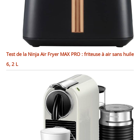
Test de la Ninja Air Fryer MAX PRO : friteuse à air sans huile
6, 2 L