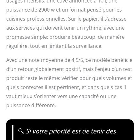
usages intensifs: une cuve annoncée à 10 l, une
puissance de 2900 w et un format pensé pour les
cuisines professionnelles. Sur le papier, il s’adresse
aux services qui doivent tenir un rythme, avec une
promesse simple: produire beaucoup, de manière
régulière, tout en limitant la surveillance.
Avec une note moyenne de 4,5/5, ce modèle bénéficie
d’un retour globalement positif, mais l’enjeu d’un test
produit reste le même: vérifier pour quels volumes et
quels contextes il est pertinent, et dans quels cas il
vaut mieux s’orienter vers une capacité ou une
puissance différente.
🔍
Si votre priorité est de tenir des