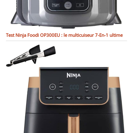
Test Ninja Foodi OP300EU : le multicuiseur 7-En-1 ultime