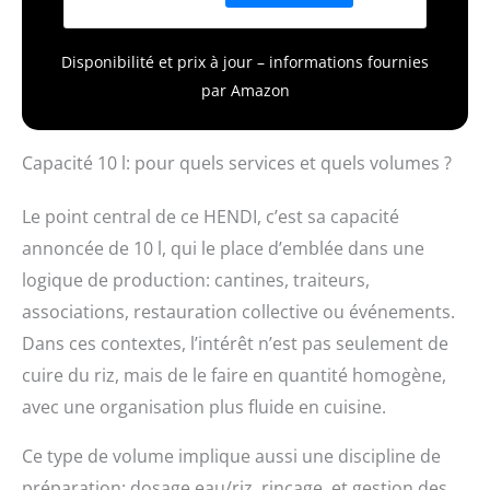
couvercle. Verre doseur
et cuillère à riz incluses.
Disponibilité et prix à jour – informations fournies
par Amazon
Capacité 10 l: pour quels services et quels volumes ?
Le point central de ce HENDI, c’est sa capacité
annoncée de 10 l, qui le place d’emblée dans une
logique de production: cantines, traiteurs,
associations, restauration collective ou événements.
Dans ces contextes, l’intérêt n’est pas seulement de
cuire du riz, mais de le faire en quantité homogène,
avec une organisation plus fluide en cuisine.
Ce type de volume implique aussi une discipline de
préparation: dosage eau/riz, rinçage, et gestion des