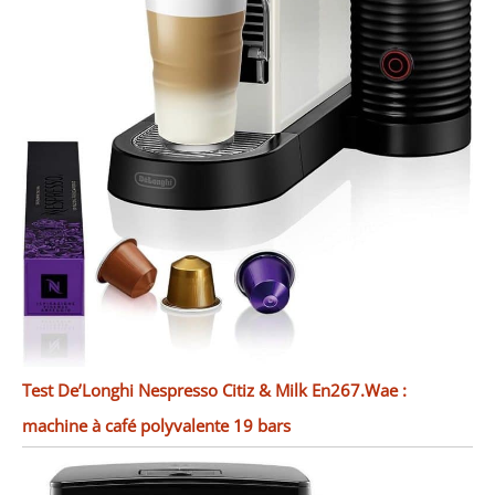
Test De’Longhi Nespresso Citiz & Milk En267.Wae :
machine à café polyvalente 19 bars