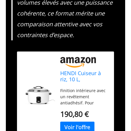
volumes élevés avec une puissance
cohérente, ce format mérite une
comparaison attentive avec vos
contraintes d’espace.
HENDI Cuiseur à
riz, 10 L,
230V/2900W,
Finition intérieure avec
554x495x(H)365mm
un revêtement
antiadhésif. Pour
jusqu'à 100 portions de
190,80 €
riz cuit. Poignées qui
peuvent servir de
support pour le