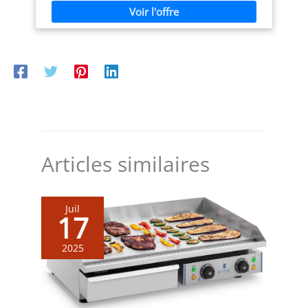
d’autres tâches en cuisine Entretien simplifié : La cuve
intérieure antiadhésive empêche le riz de coller, se
retire facilement et se nettoie vite, ce qui réduit
nettement le temps passé à faire la vaisselle après la
cuisson Format compact : Sa capacité de 0,6 litre et son
encombrement réduit conviennent aux petites cuisines,
aux studios ou comme appareil supplémentaire dans
une résidence secondaire ou un espace de travail
Confort d’utilisation : Commandes simples, couvercle
avec fenêtre de contrôle et accessoires fournis comme
le gobelet doseur et la cuillère pour obtenir la quantité
de riz idéale à chaque préparation
Articles similaires
Juil
17
2025