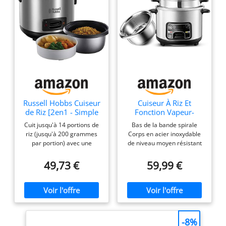
230 V Plage de
température : réglable de
+30 à +90 °C
Russell Hobbs Cuiseur
Cuiseur À Riz Et
de Riz [2en1 - Simple
Fonction Vapeur-
& Rapide] Classic
Chaud (2/3/4/5L)
Cuit jusqu'à 14 portions de
Bas de la bande spirale
(1,2L, Panier Vapeur,
Liner INOX 304, avec
riz (jusqu'à 200 grammes
Corps en acier inoxydable
Couvercle
Spatule Et Gobelet
par portion) avec une
de niveau moyen résistant
Verrouillable, Maintien
Doseur, pour 1 À 7
puissance de 500 watts
à la corrosion Vaporeur en
au Chaud Auto, Bol
Personnes,2L
Panier vapeur idéal pour
acier inoxydable Fond anti-
49,73 €
59,99 €
Antiadhésif Amovible)
cuir des légumes. Maintien
corrosion de sable gelé
27080-56 (Exclusivité
au chaud automatique
Amazon)
Couvercle verrouillable -
Bol antiadhésif amovible
Cuve et couvercle passent
au lave-vaisselle Tasse à
-8%
mesurer et cuillère