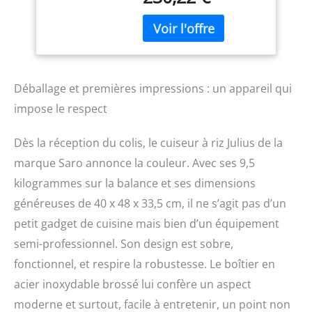
empêche la condensation
sur les aliments 2
témoins lumineux :
affichage des fonctions
cuisson et maintien au
chaud Accessoires inclus
Déballage et premières impressions : un appareil qui
: gobelet à mesurer et
impose le respect
cuillère à riz Simplicité
d’utilisation : couvercle
Dès la réception du colis, le cuiseur à riz Julius de la
avec fermeture de
sécurité Fonctionnement
marque Saro annonce la couleur. Avec ses 9,5
économe en énergie :
kilogrammes sur la balance et ses dimensions
puissance de 1,95 kW à
généreuses de 40 x 48 x 33,5 cm, il ne s’agit pas d’un
230 V Plage de
température : réglable de
petit gadget de cuisine mais bien d’un équipement
+30 à +90 °C
semi-professionnel. Son design est sobre,
fonctionnel, et respire la robustesse. Le boîtier en
acier inoxydable brossé lui confère un aspect
moderne et surtout, facile à entretenir, un point non