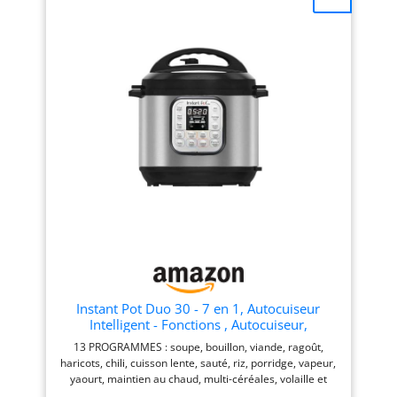
incluses. Indicateurs
lumineux
Instant Pot Duo 30 - 7 en 1, Autocuiseur
Intelligent - Fonctions , Autocuiseur,
Mijoteuse, Cuiseur à Riz, Poêle à Rissoler,
13 PROGRAMMES : soupe, bouillon, viande, ragoût,
Yaourtière, Cuiseur Vapeur et Chauffe-Plat - 3
haricots, chili, cuisson lente, sauté, riz, porridge, vapeur,
L, Acier inoxydable
yaourt, maintien au chaud, multi-céréales, volaille et
cuisson à l'autocuiseur : faites preuve de créativité avec