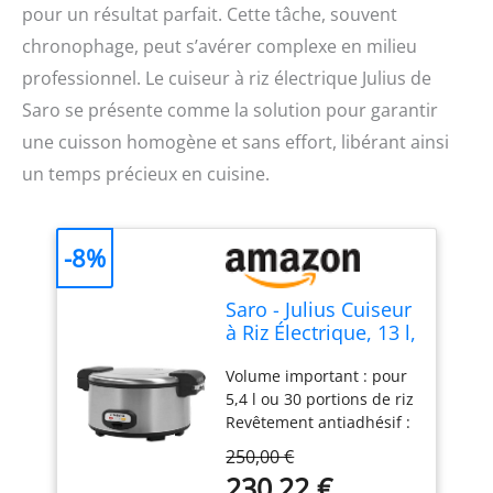
pour un résultat parfait. Cette tâche, souvent
chronophage, peut s’avérer complexe en milieu
professionnel. Le cuiseur à riz électrique Julius de
Saro se présente comme la solution pour garantir
une cuisson homogène et sans effort, libérant ainsi
un temps précieux en cuisine.
-8%
Saro - Julius Cuiseur
à Riz Électrique, 13 l,
Cuve Antiadhésive,
Volume important : pour
pour 5,4 l/30
5,4 l ou 30 portions de riz
Portions de Riz, 1,95
Revêtement antiadhésif :
kW
facile à nettoyer et ne
250,00 €
brûle pas Bac de
230,22 €
récupération intégré :