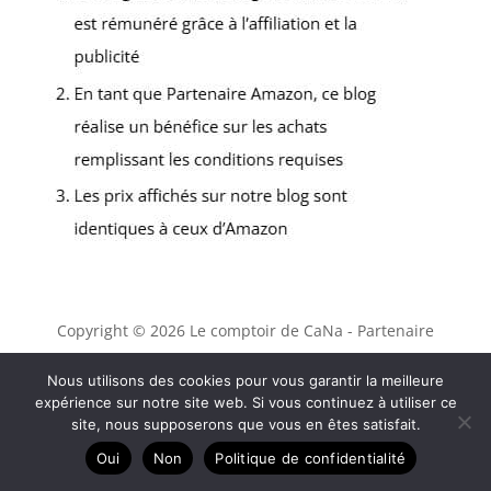
Copyright © 2026 Le comptoir de CaNa - Partenaire
Amazon
Nous utilisons des cookies pour vous garantir la meilleure
Contact
expérience sur notre site web. Si vous continuez à utiliser ce
site, nous supposerons que vous en êtes satisfait.
Mentions légales
Politique de confidentialité
Oui
Non
Politique de confidentialité