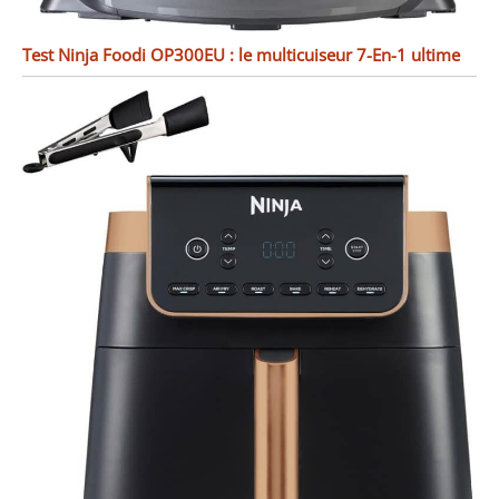
Test Ninja Foodi OP300EU : le multicuiseur 7-En-1 ultime