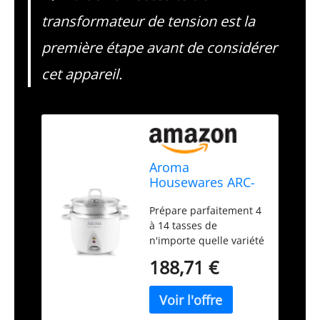
transformateur de tension est la
première étape avant de considérer
cet appareil.
Aroma
Housewares ARC-
757-1SG Cuiseur à
Prépare parfaitement 4
riz en acier
à 14 tasses de
inoxydable avec
n'importe quelle variété
cuiseur à vapeur
de riz cuit Casserole
pour aliments 14
188,71 €
100 % acier inoxydable
tasses (cuit)/3 l
304 de qualité
alimentaire pour une
alimentation propre et