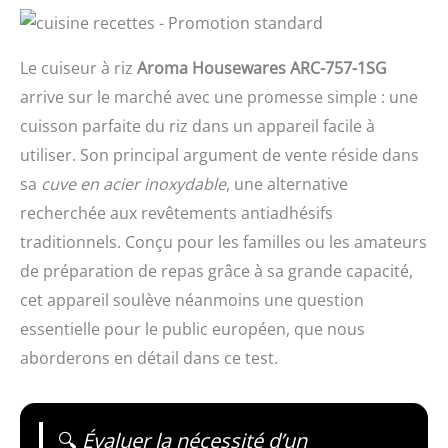
Le cuiseur à riz
Aroma Housewares ARC-757-1SG
arrive sur le marché avec une promesse simple : une
cuisson parfaite du riz dans un appareil facile à
utiliser. Son principal argument de vente réside dans
sa
cuve en acier inoxydable
, une alternative
recherchée aux revêtements antiadhésifs
traditionnels. Conçu pour les familles ou les amateurs
de préparation de repas grâce à sa grande capacité,
cet appareil soulève néanmoins une question
essentielle pour le public européen, que nous
aborderons en détail dans ce test.
🔍
Évaluer la nécessité d’un