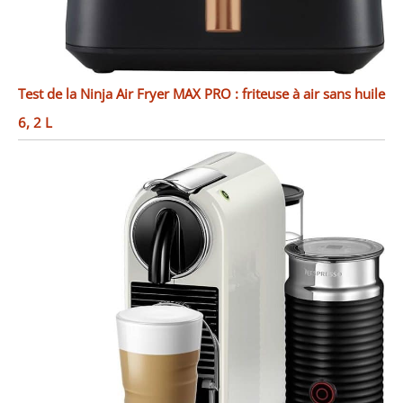
Test de la Ninja Air Fryer MAX PRO : friteuse à air sans huile
6, 2 L