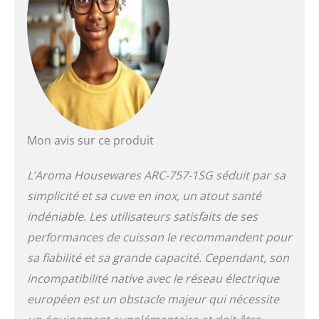
automatique à la fin
du cycle Idéal pour
les soupes, le
jambalaya, le chili et
bien plus encore
Accessoires inclus :
verre doseur de riz,
spatule de service et
plateau vapeur en
Mon avis sur ce produit
acier inoxydable
L’Aroma Housewares ARC-757-1SG séduit par sa
simplicité et sa cuve en inox, un atout santé
indéniable. Les utilisateurs satisfaits de ses
performances de cuisson le recommandent pour
sa fiabilité et sa grande capacité. Cependant, son
incompatibilité native avec le réseau électrique
européen est un obstacle majeur qui nécessite