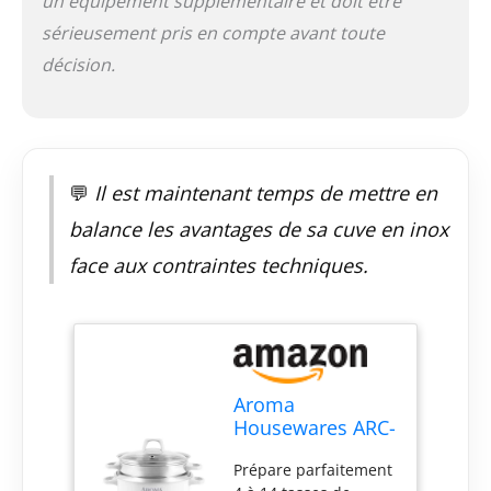
un équipement supplémentaire et doit être
sérieusement pris en compte avant toute
décision.
💬
Il est maintenant temps de mettre en
balance les avantages de sa cuve en inox
face aux contraintes techniques.
Aroma
Housewares ARC-
757-1SG Cuiseur
Prépare parfaitement
à riz en acier