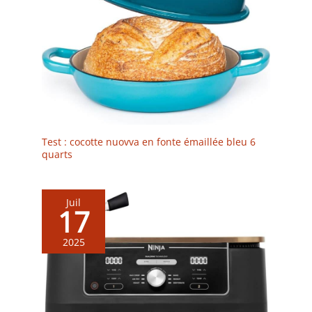
Test : cocotte nuovva en fonte émaillée bleu 6
quarts
Juil
17
2025