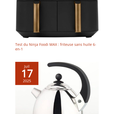
Test du Ninja Foodi MAX : friteuse sans huile 6-
en-1
Juil
17
2025