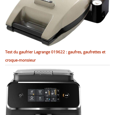
Test du gaufrier Lagrange 019622 : gaufres, gaufrettes et
croque-monsieur