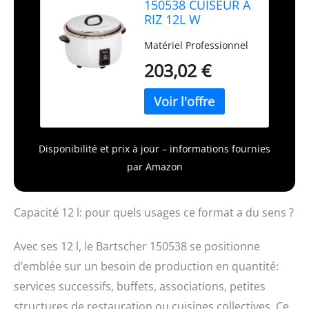
150538 CUISEUR A
RIZ 12L W
Matériel Professionnel
203,02 €
Disponibilité et prix à jour – informations fournies
par Amazon
Capacité 12 l: pour quels usages ce format a du sens ?
Avec ses 12 l, le Bartscher 150538 se positionne
d’emblée sur un besoin de production en quantité:
services successifs, buffets, associations, petites
structures de restauration ou cuisines collectives. Ce