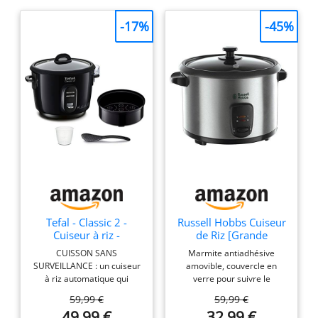
-17%
-45%
Tefal - Classic 2 -
Russell Hobbs Cuiseur
Cuiseur à riz -
de Riz [Grande
Antiadhésif - 3 L - Noir
Capacité] Inox (1,8L,
CUISSON SANS
Marmite antiadhésive
10 portions, cuillère à
SURVEILLANCE : un cuiseur
amovible, couvercle en
riz & Dosette incl.,
à riz automatique qui
verre pour suivre le
Arrêt & Maintien au
permet en 1 clic et sans
processus de cuisson
Chaud Auto,Idéal aussi
59,99 €
59,99 €
surveillance d'obtenir un riz
Capacité de 1,8 l pour cuire
pour légumes/poisson
49,99 €
32,99 €
savoureux et cuit à la
jusqu'à 10 tasses