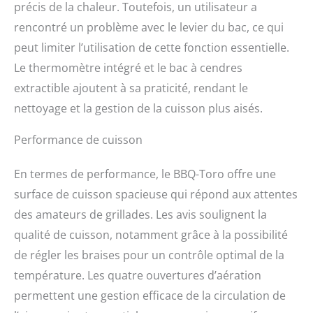
précis de la chaleur. Toutefois, un utilisateur a
de 55 x 40 x 21 cm (l x p x
h), tandis que la surface
rencontré un problème avec le levier du bac, ce qui
de cuisson mesure 54 x
peut limiter l’utilisation de cette fonction essentielle.
42,5 cm (l x p). En outre,
Le thermomètre intégré et le bac à cendres
le chariot de cuisson à
charbon de bois dispose
extractible ajoutent à sa praticité, rendant le
d'une grille chauffante de
nettoyage et la gestion de la cuisson plus aisés.
53,5 x 20 cm (l x p) et
d'un grand bac à
Performance de cuisson
charbon de 48,5 x 32 cm
(l x p). Avec la poignée de
35,5 x 9,5 cm (l x p), vous
En termes de performance, le BBQ-Toro offre une
pouvez ouvrir le
surface de cuisson spacieuse qui répond aux attentes
couvercle rapidement et
des amateurs de grillades. Les avis soulignent la
facilement. Espace de
rangement : une grande
qualité de cuisson, notamment grâce à la possibilité
surface de rangement de
de régler les braises pour un contrôle optimal de la
41 x 36 cm (l x p) sous la
chambre de cuisson offre
température. Les quatre ouvertures d’aération
de la place pour les
permettent une gestion efficace de la circulation de
accessoires et les