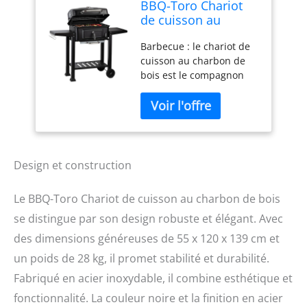
BBQ-Toro Chariot
de cuisson au
charbon de bois,
Barbecue : le chariot de
avec bac à charbon
cuisson au charbon de
réglable en hauteur,
bois est le compagnon
couvercle,
idéal pour tous ceux qui
thermomètre, taille
veulent profiter du
XXL, grand fumoir
spectre complet du
de barbecue
barbecue et bien plus
encore. Ce chariot de
cuisson permet non
Design et construction
seulement de griller
directement et
Le BBQ-Toro Chariot de cuisson au charbon de bois
indirectement, mais
se distingue par son design robuste et élégant. Avec
aussi de fumer, cuire,
mijoter au four et de
des dimensions généreuses de 55 x 120 x 139 cm et
garder au chaud, le tout
un poids de 28 kg, il promet stabilité et durabilité.
dans un seul appareil
pratique. Fonctions :
Fabriqué en acier inoxydable, il combine esthétique et
grâce à la manivelle, vous
fonctionnalité. La couleur noire et la finition en acier
pouvez facilement varier