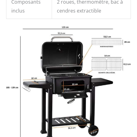
Composants
2 roues, thermomètre, bac à
inclus
cendres extractible