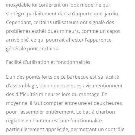
inoxydable lui confèrent un look moderne qui
la hauteur du bac à
charbon et l'adapter à
s’intègre parfaitement dans n’importe quel jardin.
vos projets de barbecue.
Cependant, certains utilisateurs ont signalé des
Avec le thermomètre
problèmes esthétiques mineurs, comme un capot
intégré dans le couvercle,
vous avez un contrôle
arrivé plié, ce qui pourrait affecter l’apparence
optimal de la
générale pour certains.
température du
barbecue et le bac à
Facilité d’utilisation et fonctionnalités
cendres extensible
facilite le nettoyage. La
trappe de feu permet de
L’un des points forts de ce barbecue est sa facilité
recharger le bois et le
d’assemblage, bien que quelques avis mentionnent
charbon même pendant
des difficultés mineures lors du montage. En
l'utilisation, tandis que
les deux volets d'aération
moyenne, il faut compter entre une et deux heures
sur le corps du chariot
pour l’assembler entièrement. Le bac à charbon
régulent l'air entrant.
Caractéristiques : les
réglable en hauteur est une fonctionnalité
dimensions de la
particulièrement appréciée, permettant un contrôle
chambre de cuisson sont