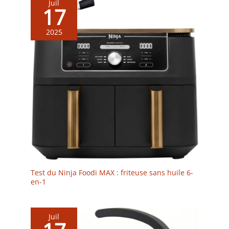
Juil
17
2025
Test du Ninja Foodi MAX : friteuse sans huile 6-
en-1
Juil