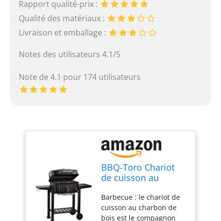
Rapport qualité-prix :
Qualité des matériaux :
Livraison et emballage :
Notes des utilisateurs 4.1/5
Note de 4.1 pour 174 utilisateurs
BBQ-Toro Chariot
de cuisson au
charbon de bois,
Barbecue : le chariot de
avec bac à charbon
cuisson au charbon de
réglable en hauteur,
bois est le compagnon
couvercle,