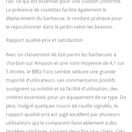
l’air, ce qui est essentiel pour une cuisson uniforme.
préparations de
barbecue, et les quatre
La présence de roulettes facilite également le
crochets vous permettent
déplacement du barbecue, le rendant pratique pour
de ranger des outils de
barbecue, des serviettes
le repositionner dans le jardin selon les besoins.
et bien plus encore à
portée de main. Matériau
Rapport qualité-prix et satisfaction
: la grille de cuisson et la
grille de maintien au
Avec un classement de 62e parmi les barbecues à
chaud sont fabriquées à
charbon sur Amazon et une note moyenne de 4,1 sur
base d’acier. Avec son
poids de 22,3 kg, le
5 étoiles, le BBQ-Toro semble séduire une grande
chariot de barbecue au
majorité d’utilisateurs. Les commentaires positifs
charbon de bois est
particulièrement robuste
soulignent sa solidité et sa facilité d’utilisation, des
et stable. De plus, les
critères essentiels pour un équipement de ce type. De
roues fournies avec le
plus, malgré quelques soucis de rouille signalés, le
chariot de barbecue
permettent de le
rapport qualité-prix est jugé excellent par plusieurs
transporter facilement.
utilisateurs qui le comparent favorablement à des
modèles similaires, souvent deux fois plus chers. Cela