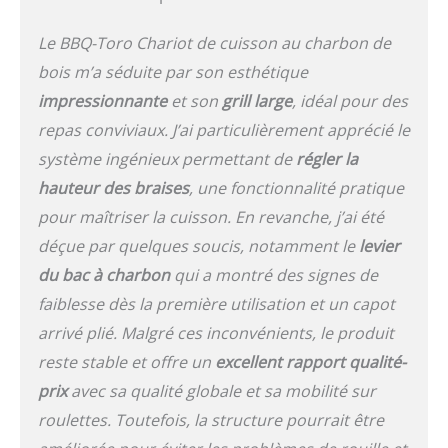
vous avez un contrôle
optimal de la
Le BBQ-Toro Chariot de cuisson au charbon de
température du
barbecue et le bac à
bois m’a séduite par son esthétique
cendres extensible
impressionnante
et son
grill large
, idéal pour des
facilite le nettoyage. La
repas conviviaux. J’ai particulièrement apprécié le
trappe de feu permet de
recharger le bois et le
système ingénieux permettant de
régler la
charbon même pendant
hauteur des braises
, une fonctionnalité pratique
l'utilisation, tandis que
pour maîtriser la cuisson. En revanche, j’ai été
les deux volets d'aération
sur le corps du chariot
déçue par quelques soucis, notamment le
levier
régulent l'air entrant.
du bac à charbon
qui a montré des signes de
Caractéristiques : les
dimensions de la
faiblesse dès la première utilisation et un capot
chambre de cuisson sont
arrivé plié. Malgré ces inconvénients, le produit
de 55 x 40 x 21 cm (l x p x
reste stable et offre un
excellent rapport qualité-
h), tandis que la surface
de cuisson mesure 54 x
prix
avec sa qualité globale et sa mobilité sur
42,5 cm (l x p). En outre,
roulettes. Toutefois, la structure pourrait être
le chariot de cuisson à