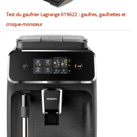
Test du gaufrier Lagrange 019622 : gaufres, gaufrettes et
croque-monsieur