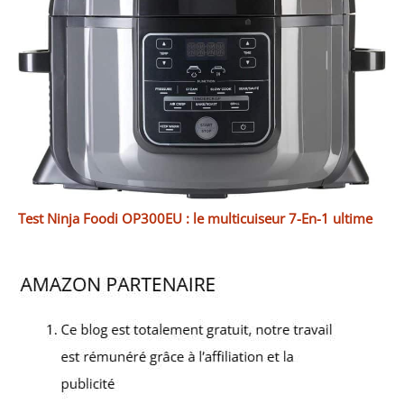
Test Ninja Foodi OP300EU : le multicuiseur 7-En-1 ultime