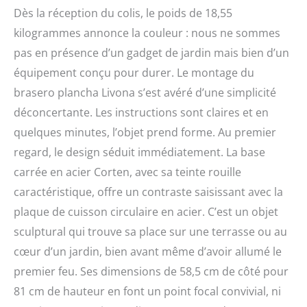
Dès la réception du colis, le poids de 18,55
contemporaine ♨️
【FONCTIONNALITÉ】:
kilogrammes annonce la couleur : nous ne sommes
Surface de cuisson
pas en présence d’un gadget de jardin mais bien d’un
circulaire idéale pour la
préparation de viandes,
équipement conçu pour durer. Le montage du
poissons et légumes lors
brasero plancha Livona s’est avéré d’une simplicité
de repas en plein air ♨️
déconcertante. Les instructions sont claires et en
【PRATIQUE】: Équipé
d'un tiroir à cendres pour
quelques minutes, l’objet prend forme. Au premier
un nettoyage facile et
regard, le design séduit immédiatement. La base
d'un espace de
carrée en acier Corten, avec sa teinte rouille
rangement intégré pour
le bois ♨️
caractéristique, offre un contraste saisissant avec la
【POLYVALENT】: Parfait
plaque de cuisson circulaire en acier. C’est un objet
pour les repas en
extérieur tout en servant
sculptural qui trouve sa place sur une terrasse ou au
de source de chaleur
cœur d’un jardin, bien avant même d’avoir allumé le
pour vos soirées sur la
premier feu. Ses dimensions de 58,5 cm de côté pour
terrasse ou dans le
jardin. Parfait pour des
81 cm de hauteur en font un point focal convivial, ni
soirées entre amis ou en