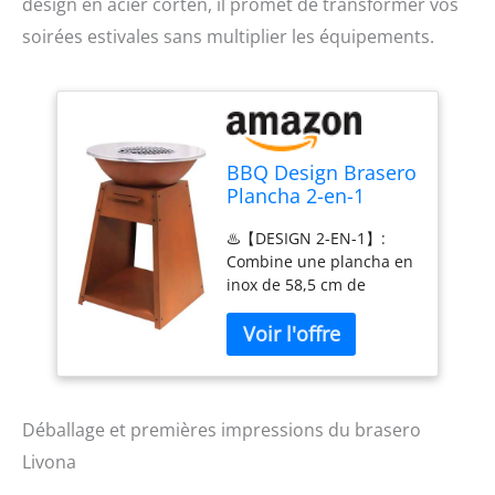
design en acier corten, il promet de transformer vos
soirées estivales sans multiplier les équipements.
BBQ Design Brasero
Plancha 2-en-1
Livona - 58,5 cm,
♨️【DESIGN 2-EN-1】:
Hauteur 81 cm,
Combine une plancha en
Base en Acier
inox de 58,5 cm de
Corten avec Tiroir à
diamètre avec un foyer
Cendres et
central, parfait pour la
Rangement Bois
cuisson et le chauffage
en extérieur ♨️
【CONSTRUCTION
ROBUSTE】: Base en
Déballage et premières impressions du brasero
acier corten de 81 cm de
Livona
hauteur avec une finition
effet rouille distinctive et