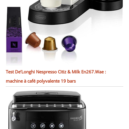
Test De’Longhi Nespresso Citiz & Milk En267.Wae :
machine à café polyvalente 19 bars