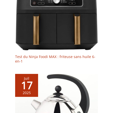
Test du Ninja Foodi MAX : friteuse sans huile 6-
en-1
Juil
17
2025