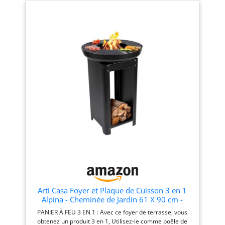
ambiance chaleureuse et
cuisson au barbecue sur la
totale de 104 cm, fini le mal
conviviale. ♨️ 【DESIGN】
grille au dessus des
de dos ! Vous cuisinez dans
: Le foyer à bois intégré
flammes FABRICATION
une posture naturelle et
permet une combustion
FRANÇAISE : Notre groupe
ultra-conviviale tout autour
est implanté en Dordogne,
du foyer. 💎 Design
efficace, tandis que la
nous sommes artisans
Statuaire & Finition Brillante
plaque de cuisson offre
métalliers depuis plus de 30
: Son socle robuste et sa
une surface généreuse
ans. Prix direct usine
plaque brillante confèrent
pour vos préparations. ♨️
ROBUSTESSE : Le brasero Ø
une esthétique
【AUTHENTICITE】 :
1 m est équipé d'une
contemporaine et luxueuse
Profitez d'une expérience
plancha en acier au
qui sublime instantanément
carbone de 12 mm
vos espaces extérieurs. 🪵
culinaire conviviale avec
d'épaisseur respectant les
Double Fonction Conviviale :
une plancha chauffée au
normes alimentaire, d'un
Véritable chauffage
bois, idéale pour des
châssis et d'un cône en
extérieur d'ambiance et
grillades savoureuses en
acier corten d'épaisseur
plancha haute
plein air. ♨️ 【DURABLE】
3mm. Nos braseros sont
performance, il rassemble
: Conçu pour résister aux
rivetés à la main avec des
vos invités dans une
rivets en cuivre
atmosphère chaleureuse
intempéries, l'acier
PERSONNALISATION : 3
en toutes saisons. 🧹
Corten développe une
formats disponibles et 4
Gestion Propre des
patine protectrice qui
Arti Casa Foyer et Plaque de Cuisson 3 en 1
décors possibles pour
Cendres : Équipé d'un
Alpina - Cheminée de Jardin 61 X 90 cm -
prolonge la durée de vie
personnaliser les braseros
récupérateur de cendres
avec Plaque Chauffante Teppanyaki -
du brasero.
PANIER À FEU 3 EN 1 : Avec ce foyer de terrasse, vous
planchas Brasonfire,
central amovible pour vider
Barbecue à Plancha avec Rangement pour
obtenez un produit 3 en 1, Utilisez-le comme poêle de
n'hésitez pas à visiter notre
les résidus de bois en un