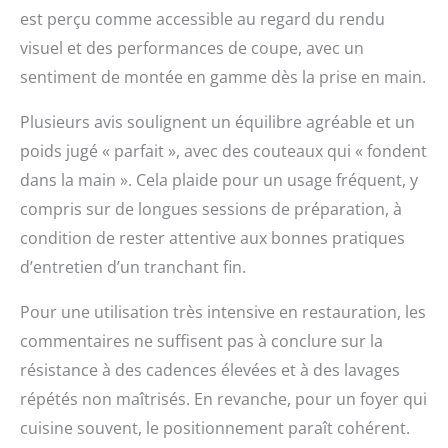
filets de poisson ou de
est perçu comme accessible au regard du rendu
la viande. 【Noyau en
visuel et des performances de coupe, avec un
Acier VG-10 de Qualité
Supérieure】Le
sentiment de montée en gamme dès la prise en main.
couteau de cuisine est
fabriqué à partir d'un
Plusieurs avis soulignent un équilibre agréable et un
noyau de coupe
poids jugé « parfait », avec des couteaux qui « fondent
professionnel en super
acier VG-10, qui a une
dans la main ». Cela plaide pour un usage fréquent, y
dureté élevée de 60 ± 2
compris sur de longues sessions de préparation, à
HRC, des
caractéristiques
condition de rester attentive aux bonnes pratiques
anticorrosion et
d’entretien d’un tranchant fin.
résistantes à l'usure.
Également combiné à
Pour une utilisation très intensive en restauration, les
des techniques de
commentaires ne suffisent pas à conclure sur la
forgeage modernes
avancées, il peut
résistance à des cadences élevées et à des lavages
conserver son
répétés non maîtrisés. En revanche, pour un foyer qui
tranchant même après
une utilisation à long
cuisine souvent, le positionnement paraît cohérent.
terme. 【Technologie