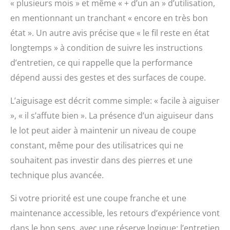
« plusieurs mois » et même « + d’un an » d’utilisation,
Les lames de couteaux
de la série SUPREME
en mentionnant un tranchant « encore en très bon
sont conçues en forme
état ». Un autre avis précise que « le fil reste en état
de motif de vagues, le
longtemps » à condition de suivre les instructions
motif de vagues unique
couche par couche lui
d’entretien, ce qui rappelle que la performance
confère une beauté
dépend aussi des gestes et des surfaces de coupe.
artistique. Ils sont le
meilleur choix pour
L’aiguisage est décrit comme simple: « facile à aiguiser
notre cuisine.
【Manche
», « il s’affute bien ». La présence d’un aiguiseur dans
Ergonomique en Bois
le lot peut aider à maintenir un niveau de coupe
Confortable】Le
constant, même pour des utilisatrices qui ne
manche de l'ensemble
de couteaux de cuisine
souhaitent pas investir dans des pierres et une
adopte du bois d'olivier
technique plus avancée.
naturel qui est
beaucoup plus durable
Si votre priorité est une coupe franche et une
et plus solide. Avec une
conception de poignée
maintenance accessible, les retours d’expérience vont
ergonomique, il assure
dans le bon sens, avec une réserve logique: l’entretien