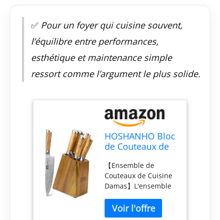
✅
Pour un foyer qui cuisine souvent,
l’équilibre entre performances,
esthétique et maintenance simple
ressort comme l’argument le plus solide.
HOSHANHO Bloc
de Couteaux de
Cuisine Damas, 7
【Ensemble de
pièces de
Couteaux de Cuisine
Couteaux de
Damas】L'ensemble
Cuisine Damas
de couteaux de chef
avec Aiguiseur,
HOSHANHO de 7
Professionnel
pièces répond à tous
Japonais Couteau