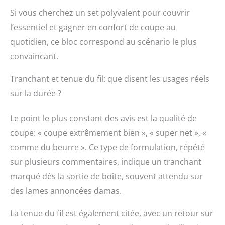
Avancée de Broyage à
Si vous cherchez un set polyvalent pour couvrir
L'eau】Ensemble de
l’essentiel et gagner en confort de coupe au
couteaux japonais
quotidien, ce bloc correspond au scénario le plus
traités avec affûtage à
la main en utilisant la
convaincant.
puissance d'une pierre
à aiguiser et la
Tranchant et tenue du fil: que disent les usages réels
flexibilité de l'eau, du
sur la durée ?
sable et du nettoyage
simultanément, avec
un tranchant supérieur
Le point le plus constant des avis est la qualité de
de 15° de niveau
coupe: « coupe extrêmement bien », « super net », «
professionnel qui
comme du beurre ». Ce type de formulation, répété
garantit une coupe
précise. 【Conception
sur plusieurs commentaires, indique un tranchant
Unique de Motif de
marqué dès la sortie de boîte, souvent attendu sur
Vagues 】Les vagues en
cours d'exécution
des lames annoncées damas.
apportent toujours aux
gens une sensation de
La tenue du fil est également citée, avec un retour sur
détente et de bonheur.