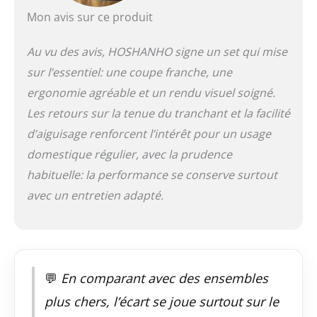
d'un noyau de coupe
Mon avis sur ce produit
professionnel en
super acier VG-10,
qui a une dureté
Au vu des avis, HOSHANHO signe un set qui mise
élevée de 60 ± 2 HRC,
sur l’essentiel: une coupe franche, une
des caractéristiques
ergonomie agréable et un rendu visuel soigné.
anticorrosion et
résistantes à l'usure.
Les retours sur la tenue du tranchant et la facilité
Également combiné à
d’aiguisage renforcent l’intérêt pour un usage
des techniques de
domestique régulier, avec la prudence
forgeage modernes
avancées, il peut
habituelle: la performance se conserve surtout
conserver son
avec un entretien adapté.
tranchant même
après une utilisation
à long terme.
【Technologie
Avancée de Broyage à
L'eau】Ensemble de
💬
En comparant avec des ensembles
couteaux japonais
plus chers, l’écart se joue surtout sur le
traités avec affûtage à