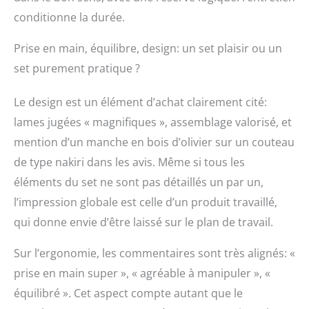
une stabilité et un
conditionne la durée.
équilibre optimaux et
évite la fatigue même
après une utilisation
Prise en main, équilibre, design: un set plaisir ou un
prolongée du couteau.
set purement pratique ?
Le design est un élément d’achat clairement cité:
lames jugées « magnifiques », assemblage valorisé, et
mention d’un manche en bois d’olivier sur un couteau
de type nakiri dans les avis. Même si tous les
éléments du set ne sont pas détaillés un par un,
l’impression globale est celle d’un produit travaillé,
qui donne envie d’être laissé sur le plan de travail.
Sur l’ergonomie, les commentaires sont très alignés: «
prise en main super », « agréable à manipuler », «
équilibré ». Cet aspect compte autant que le