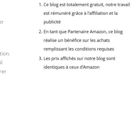
er
tion.
il
rer