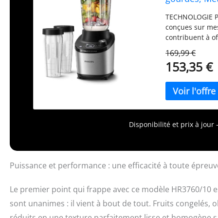
TECHNOLOGIE PR
conçues sur mes
contribuent à o
blender mixeur 
169,99 €
beurre, dessert
153,35 €
vos boissons da
gourdes en Trit
: Activez la fon
liquide vaissell
seulement 2mins
plus de 200 idé
Disponibilité et prix à jou
votre blender
Puissance et performance : une efficacité à toute épreuv
Le premier point qui frappe avec ce modèle HR3760/10 es
sont unanimes : il vient à bout de tout. Fruits congelés,
réduits en une texture parfaitement lisse et homogène s