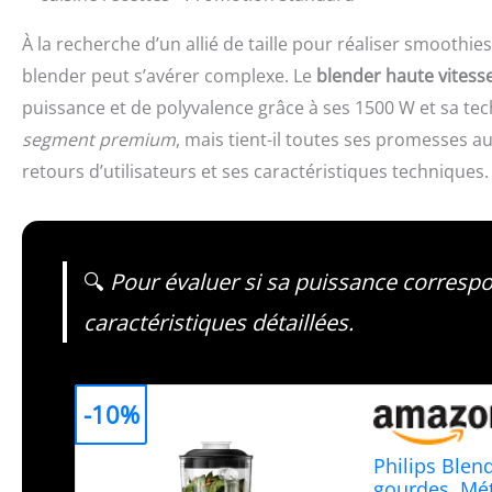
À la recherche d’un allié de taille pour réaliser smoothi
blender peut s’avérer complexe. Le
blender haute vitesse
puissance et de polyvalence grâce à ses 1500 W et sa te
segment premium
, mais tient-il toutes ses promesses a
retours d’utilisateurs et ses caractéristiques techniques.
🔍
Pour évaluer si sa puissance correspon
caractéristiques détaillées.
-10%
Philips Blen
gourdes, Mé