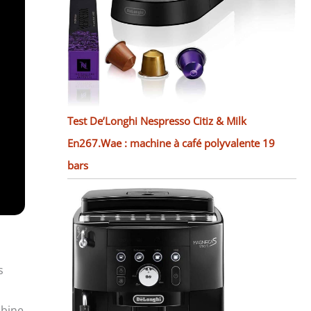
Test De’Longhi Nespresso Citiz & Milk
En267.Wae : machine à café polyvalente 19
bars
s
mbine