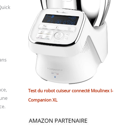
Quick
sans
ace,
Test du robot cuiseur connecté Moulinex I-
 une
Companion XL
ce.