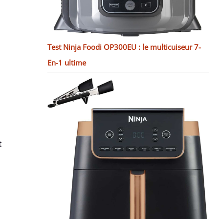
Test Ninja Foodi OP300EU : le multicuiseur 7-
En-1 ultime
t