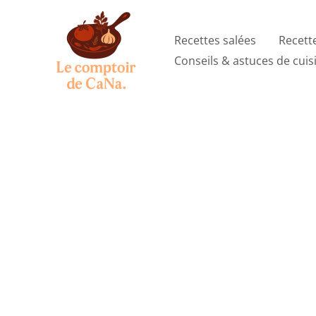
Aller
au
Recettes salées
Recett
contenu
Conseils & astuces de cuis