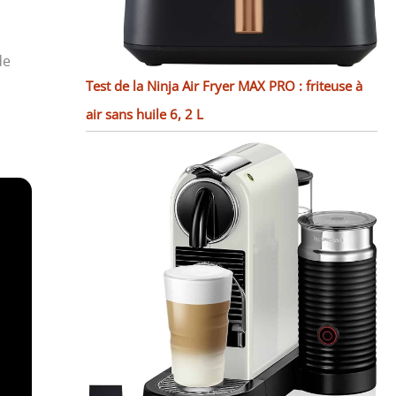
de
Test de la Ninja Air Fryer MAX PRO : friteuse à
air sans huile 6, 2 L