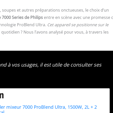
es, soupes et autres préparations onctueuses, le choix d’un
 7000 Series de Philips
entre en scène avec une promesse 
chnologie ProBlend Ultra.
Cet appareil se positionne sur le
u quotidien ? Nous l’avons analysé pour vous, à travers les
d à vos usages, il est utile de consulter ses
der mixeur 7000 ProBlend Ultra, 1500W, 2L + 2
tal