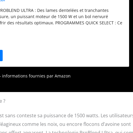
OBLEND ULTRA : Des lames dentelées et tranchantes
ure, un puissant moteur de 1500 W et un bol nervuré
ffrir des résultats optimaux. PROGRAMMES QUICK SELECT : Ce
Philips possède 6 programmes, choisissez entre smoothie,
, soupe, sauce et glace pilée. 2 GOURDES À EMPORTER : Créez
ns le bol de 2 litres ou directement dans l'une des deux
an sans BPA (incluses dans la boîte). FONCTION QUICK CLEAN
ction de nettoyage en ajoutant une petite quantité d'eau et de
e dans le mixeur, et profitez d'un nettoyage facile en
. RECETTES GUIDÉES : Téléchargez l'application HomeID avec
es pour préparer vos boissons, repas et snacks préférés avec
r – informations fournies par Amazon
e ?
t sans conteste sa puissance de 1500 watts. Les utilisateur
 oléagineux comme les noix, ou encore flocons d’avoine sont
ans effort apparent. La technologie ProBlend Ultra, qui co