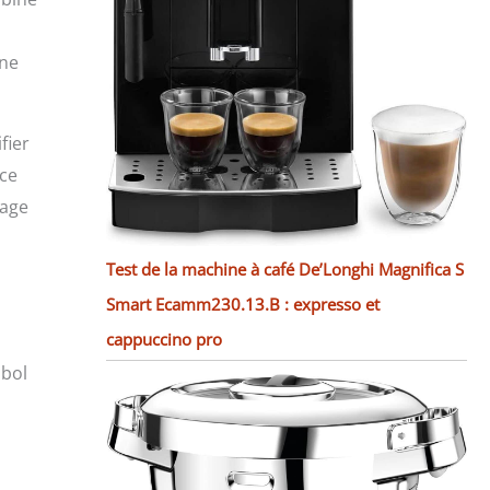
une
fier
 ce
xage
Test de la machine à café De’Longhi Magnifica S
Smart Ecamm230.13.B : expresso et
cappuccino pro
 bol