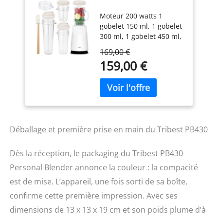
Blanc, 13 cm x 13
Moteur 200 watts 1
cm x 18.46 cm
gobelet 150 ml, 1 gobelet
300 ml, 1 gobelet 450 ml,
1 mug en verre 1 spatule
169,00 €
Gobelets et couvercles
159,00 €
prêts à emporter Parfait
pour smoothies et jus
detox
Déballage et première prise en main du Tribest PB430
Dès la réception, le packaging du Tribest PB430
Personal Blender annonce la couleur : la compacité
est de mise. L’appareil, une fois sorti de sa boîte,
confirme cette première impression. Avec ses
dimensions de 13 x 13 x 19 cm et son poids plume d’à