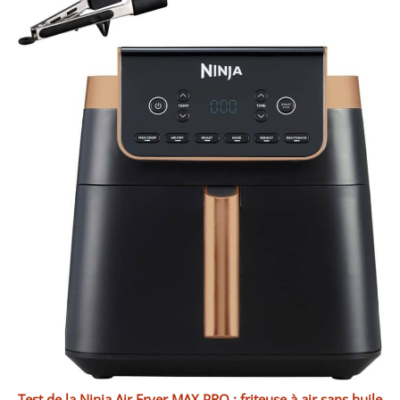
Test de la Ninja Air Fryer MAX PRO : friteuse à air sans huile