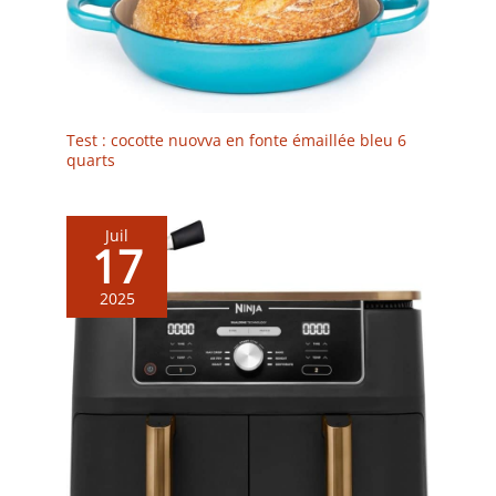
pour un usage quotidien.
Test : cocotte nuovva en fonte émaillée bleu 6
quarts
Juil
17
2025