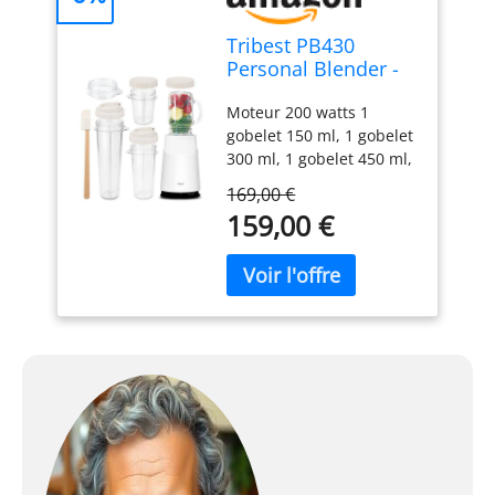
Tribest PB430
Personal Blender -
Blanc, 13 cm x 13
Moteur 200 watts 1
cm x 18.46 cm
gobelet 150 ml, 1 gobelet
300 ml, 1 gobelet 450 ml,
1 mug en verre 1 spatule
169,00 €
Gobelets et couvercles
159,00 €
prêts à emporter Parfait
pour smoothies et jus
detox