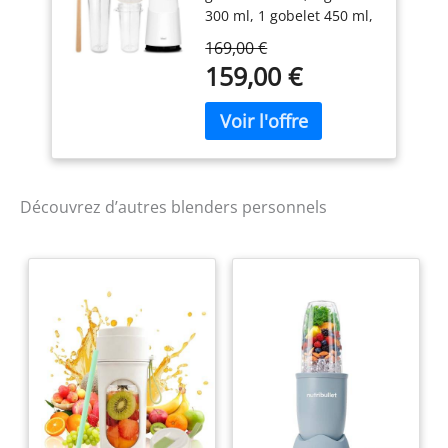
300 ml, 1 gobelet 450 ml,
1 mug en verre 1 spatule
169,00 €
Gobelets et couvercles
159,00 €
prêts à emporter Parfait
pour smoothies et jus
detox
Découvrez d’autres blenders personnels