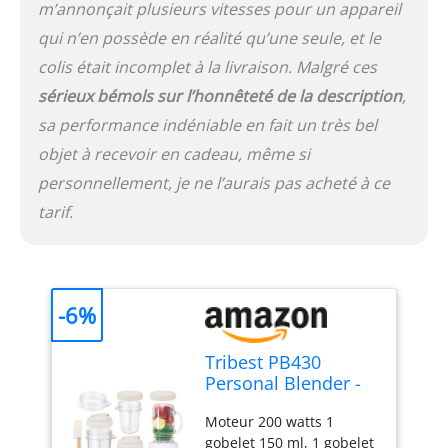
m’annonçait plusieurs vitesses pour un appareil
qui n’en possède en réalité qu’une seule, et le
colis était incomplet à la livraison. Malgré ces
sérieux bémols sur l’honnêteté de la description
,
sa performance indéniable en fait un très bel
objet à recevoir en cadeau, même si
personnellement, je ne l’aurais pas acheté à ce
tarif.
-6%
Tribest PB430
Personal Blender -
Blanc, 13 cm x 13
Moteur 200 watts 1
cm x 18.46 cm
gobelet 150 ml, 1 gobelet