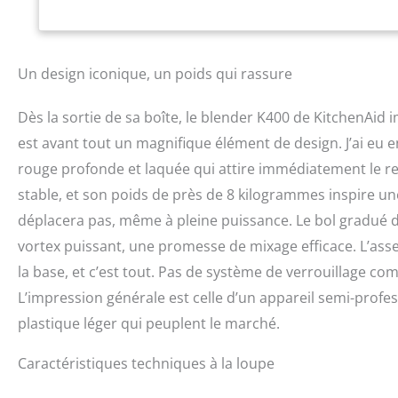
bien plus. Nettoy
compatibles lave-v
agrumes, bol mix
pour encore plus d
Un design iconique, un poids qui rassure
Dès la sortie de sa boîte, le blender K400 de KitchenAid 
est avant tout un magnifique élément de design. J’ai eu
rouge profonde et laquée qui attire immédiatement le reg
stable, et son poids de près de 8 kilogrammes inspire un
déplacera pas, même à pleine puissance. Le bol gradué de 1
vortex puissant, une promesse de mixage efficace. L’asse
la base, et c’est tout. Pas de système de verrouillage co
L’impression générale est celle d’un appareil semi-profe
plastique léger qui peuplent le marché.
Caractéristiques techniques à la loupe