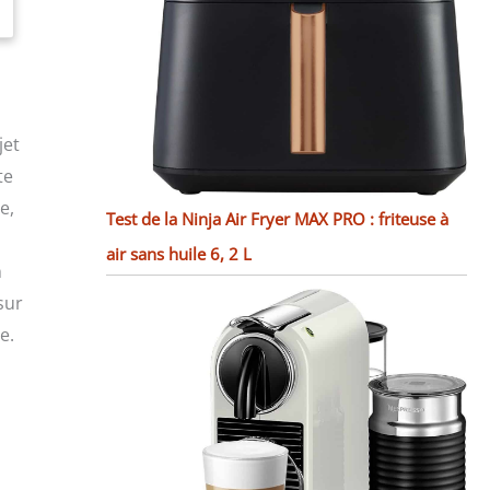
jet
te
e,
Test de la Ninja Air Fryer MAX PRO : friteuse à
air sans huile 6, 2 L
n
sur
e.