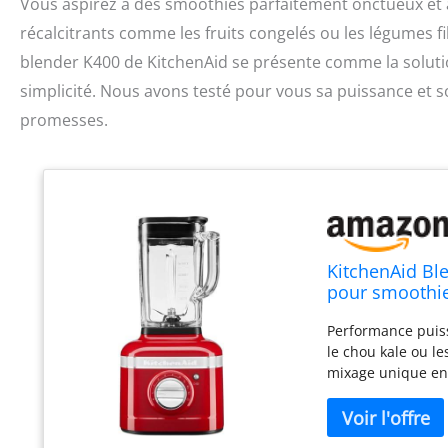
Vous aspirez à des smoothies parfaitement onctueux et à
récalcitrants comme les fruits congelés ou les légumes f
blender K400 de KitchenAid se présente comme la soluti
simplicité. Nous avons testé pour vous sa puissance et so
promesses.
KitchenAid Ble
pour smoothie
programmes pr
Performance puis
le chou kale ou le
mixage unique en 3
aux taches, aux o
Vitesses et progr
Smoothie, Boisson