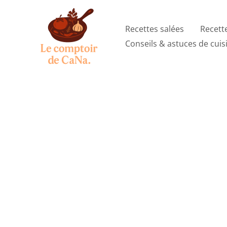
Aller
au
Recettes salées
Recett
contenu
Conseils & astuces de cuis