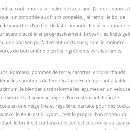
 se confronter à la réalité de la cuisine. J’ai donc soumis 
que : un smoothie aux fruits congelés. J’ai rempli le bol de
 yaourt et d’un filet de lait d’amande. En sélectionnant l
 avant d’accélérer progressivement, broyant les fruits gel
tenu une boisson parfaitement onctueuse, sans le moindre
vures du bol ramène bien les ingrédients vers les lames,
cuits. Poireaux, pommes de terre, carottes, encore chauds,
lème les variations de température. En démarrant à faible
aximum, le blender a transformé les légumes en un velouté
 texture était soyeuse, digne d’un restaurant. Enfin, le
ns en une neige fine et régulière, parfaite pour des cocktail
issance, le K400 est bruyant. C’est le propre d’un moteur de
dant, le bruit est contenu et le son est celui de la puissanc