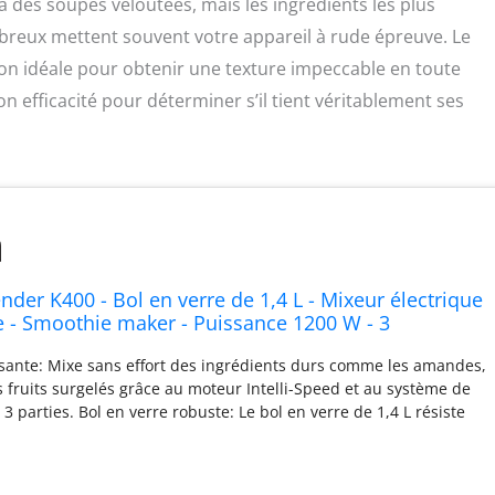
 des soupes veloutées, mais les ingrédients les plus
ibreux mettent souvent votre appareil à rude épreuve. Le
on idéale pour obtenir une texture impeccable en toute
n efficacité pour déterminer s’il tient véritablement ses
nder K400 - Bol en verre de 1,4 L - Mixeur électrique
 - Smoothie maker - Puissance 1200 W - 3
éréglés et 5 vitesses - Pomme d'amour
sante: Mixe sans effort des ingrédients durs comme les amandes,
s fruits surgelés grâce au moteur Intelli-Speed et au système de
 parties. Bol en verre robuste: Le bol en verre de 1,4 L résiste
deurs et aux rayures, avec une échelle de mesure pratique.
ammes polyvalents: 5 vitesses et 3 programmes (Glace pilée,
s glacées) pour des soupes onctueuses, beurres de noix, dips et