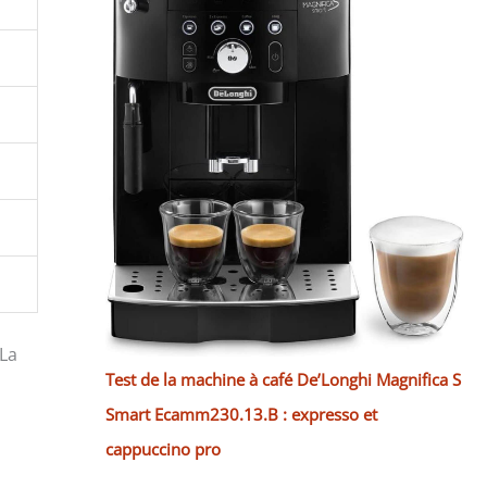
 La
Test de la machine à café De’Longhi Magnifica S
Smart Ecamm230.13.B : expresso et
cappuccino pro