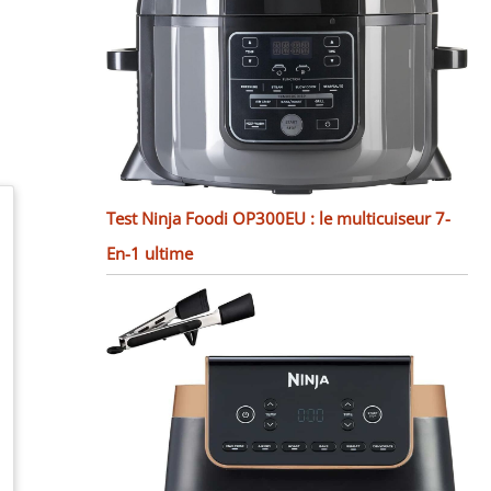
Test Ninja Foodi OP300EU : le multicuiseur 7-
En-1 ultime