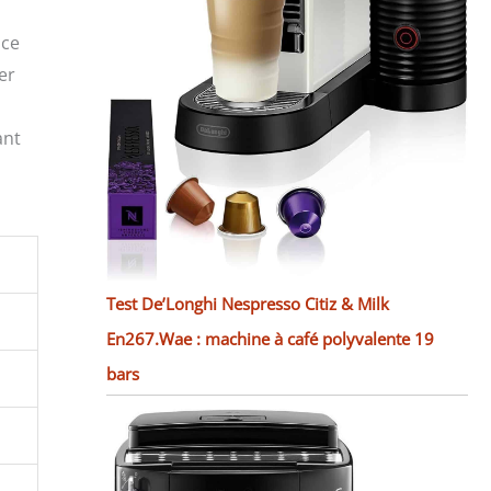
nce
er
ant
Test De’Longhi Nespresso Citiz & Milk
En267.Wae : machine à café polyvalente 19
bars