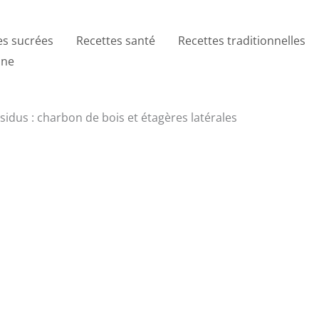
es sucrées
Recettes santé
Recettes traditionnelles
ine
sidus : charbon de bois et étagères latérales