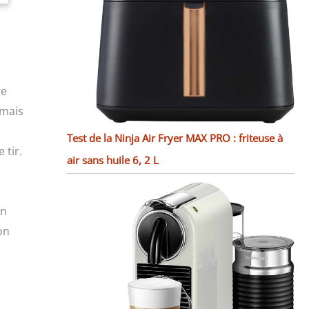
ge
 mais
Test de la Ninja Air Fryer MAX PRO : friteuse à
 tir.
air sans huile 6, 2 L
un
on