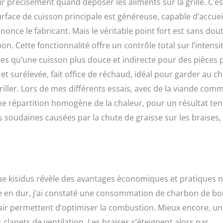
oir précisément quand déposer les aliments sur la grille. C’e
rface de cuisson principale est généreuse, capable d’accueil
nce le fabricant. Mais le véritable point fort est sans dout
n. Cette fonctionnalité offre un contrôle total sur l’intensi
ndes qu’une cuisson plus douce et indirecte pour des pièces 
 et surélevée, fait office de réchaud, idéal pour garder au c
riller. Lors de mes différents essais, avec de la viande com
 une répartition homogène de la chaleur, pour un résultat te
es soudaines causées par la chute de graisse sur les braises,
rbecue kisidus révèle des avantages économiques et pratiques 
 en dur, j’ai constaté une consommation de charbon de bo
l’air permettent d’optimiser la combustion. Mieux encore, u
es clapets de ventilation. Les braises s’éteignent alors par