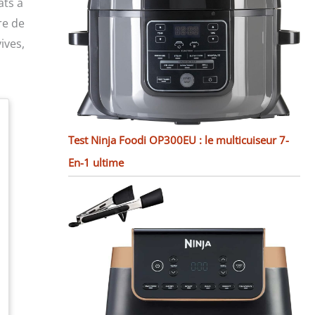
ats à
re de
ives,
Test Ninja Foodi OP300EU : le multicuiseur 7-
En-1 ultime