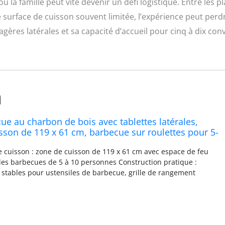
la famille peut vite devenir un défi logistique. Entre les pl
e surface de cuisson souvent limitée, l’expérience peut perd
gères latérales et sa capacité d’accueil pour cinq à dix conv
ue au charbon de bois avec tablettes latérales,
sson de 119 x 61 cm, barbecue sur roulettes pour 5-
 barbecue de camping avec roues, Noir
 cuisson : zone de cuisson de 119 x 61 cm avec espace de feu
r les barbecues de 5 à 10 personnes Construction pratique :
s stables pour ustensiles de barbecue, grille de rangement
s robustes pour une mobilité facile Répartition efficace de la
ion de l'air optimisée grâce à un design bien pensé pour un
et une cuisson uniforme Construction robuste : corps en acier
upérieure avec une hauteur de travail de 80 cm pour un barbecue