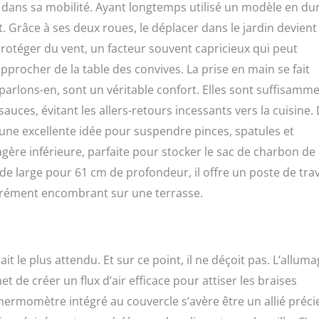
dans sa mobilité. Ayant longtemps utilisé un modèle en dur,
t. Grâce à ses deux roues, le déplacer dans le jardin devient
 protéger du vent, un facteur souvent capricieux qui peut
procher de la table des convives. La prise en main se fait
, parlons-en, sont un véritable confort. Elles sont suffisamm
sauces, évitant les allers-retours incessants vers la cuisine.
t une excellente idée pour suspendre pinces, spatules et
ère inférieure, parfaite pour stocker le sac de charbon de
e large pour 61 cm de profondeur, il offre un poste de trav
urément encombrant sur une terrasse.
it le plus attendu. Et sur ce point, il ne déçoit pas. L’allum
et de créer un flux d’air efficace pour attiser les braises
hermomètre intégré au couvercle s’avère être un allié préci