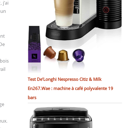
 j’ai
 un
ent
 De
 bois
ail
Test De’Longhi Nespresso Citiz & Milk
En267.Wae : machine à café polyvalente 19
bars
age
eux.