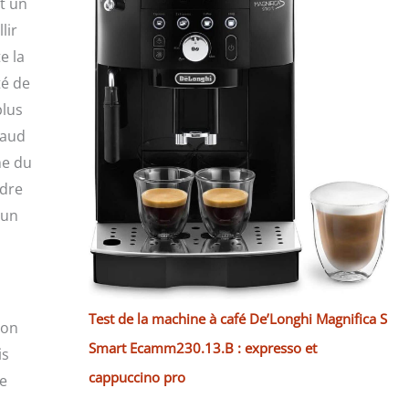
st un
lir
e la
té de
plus
haud
me du
ndre
 un
Test de la machine à café De’Longhi Magnifica S
non
Smart Ecamm230.13.B : expresso et
is
cappuccino pro
ne