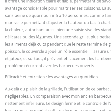
Il offre une indication claire et fiable, permettant de sav
avantage considérable pour maîtriser ses cuissons. La su
sans peine de quoi nourrir 5 à 10 personnes, comme l’anno
manivelle permettant d’ajuster la hauteur du bac à charbo
la chaleur, autorisant aussi bien une saisie vive des via
délicates ou des légumes. Une seconde grille, plus petite
les aliments déjà cuits pendant que le reste termine de g
poisson, le couvercle a joué un rôle essentiel. Il assure
et juteux, et surtout, il prévient efficacement les flambé
problème récurrent avec les barbecues ouverts.
Efficacité et entretien : les avantages au quotidien
Au-delà du plaisir de la grillade, l’utilisation de ce ba
négligeables. En comparaison avec mon ancien barbecue
nettement inférieure. Le design fermé et le contrôle de 
fois le repas terminé, il suffit de fermer le couvercle et l