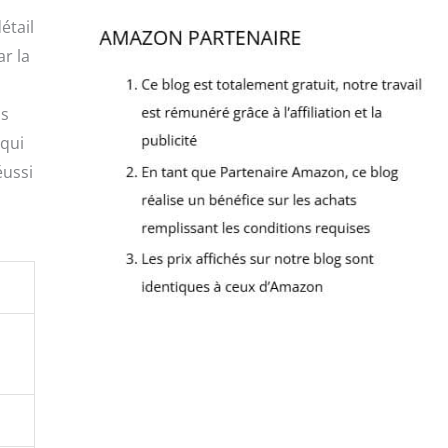
étail
ar la
as
 qui
éussi