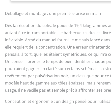
confortable Utilis
plusieurs options 
Déballage et montage : une première prise en main
Dès la réception du colis, le poids de 19,4 kilogrammes 
autant être intransportable. Le barbecue kisidus est liv
inévitable. Armé du manuel fourni, je me suis lancé dans
elle requiert de la concentration. Une erreur d’inattentio
pensais, à tort, qu’elles étaient symétriques, ce qui m’a
Un conseil : prenez le temps de bien identifier chaque pi
pourraient gagner en clarté sur certains schémas. La stru
revêtement par pulvérisation noir, un classique pour ce t
modèle haut de gamme aux tôles épaisses, mais l’ensembl
usage. Il ne vacille pas et semble prêt à affronter ses pr
Conception et ergonomie : un design pensé pour l’utilisa