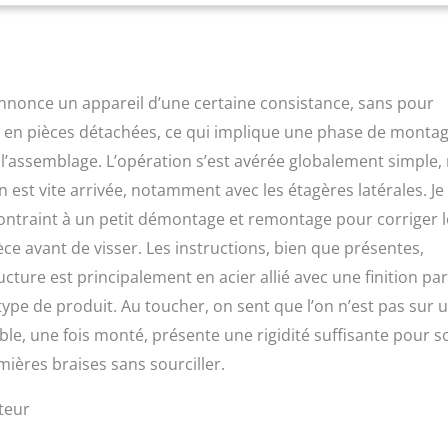
ation polyvalente : grille de cuisson réglable (50 x 42 cm) et
de rangement pour griller différents plats de manière flexible
annonce un appareil d’une certaine consistance, sans pour
ré en pièces détachées, ce qui implique une phase de monta
 l’assemblage. L’opération s’est avérée globalement simple,
n est vite arrivée, notamment avec les étagères latérales. Je
 contraint à un petit démontage et remontage pour corriger le
èce avant de visser. Les instructions, bien que présentes,
cture est principalement en acier allié avec une finition par
ype de produit. Au toucher, on sent que l’on n’est pas sur 
e, une fois monté, présente une rigidité suffisante pour s
emières braises sans sourciller.
teur