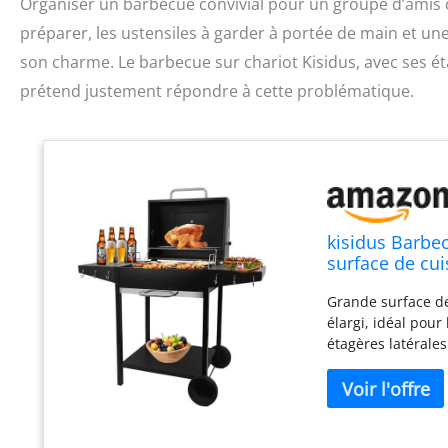
Organiser un barbecue convivial pour un groupe d’amis ou 
préparer, les ustensiles à garder à portée de main et un
son charme. Le barbecue sur chariot Kisidus, avec ses éta
prétend justement répondre à cette problématique.
kisidus Barbec
surface de cui
10 personnes,
Grande surface de
élargi, idéal pou
étagères latérale
inférieure et roue
chaleur : circulat
chauffage rapide 
noir de qualité s