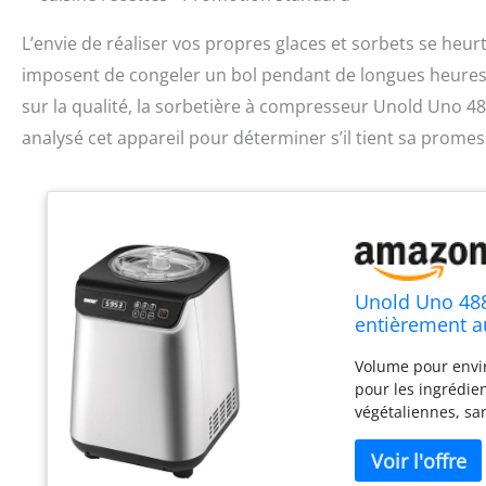
L’envie de réaliser vos propres glaces et sorbets se heurt
imposent de congeler un bol pendant de longues heures.
sur la qualité, la sorbetière à compresseur Unold Uno 
analysé cet appareil pour déterminer s’il tient sa prome
Unold Uno 488
entièrement a
LCD, récipient
Volume pour envi
pour les ingrédie
végétaliennes, sa
entièrement autom
-35 °C et moteur 
du temps restant,