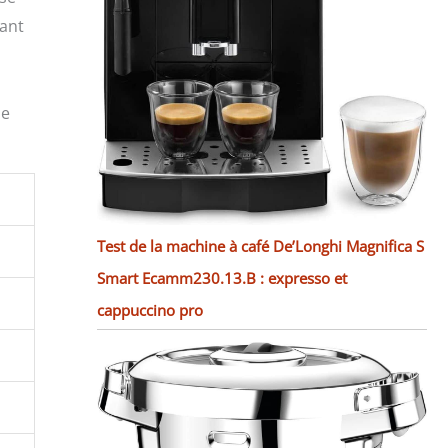
tant
ne
Test de la machine à café De’Longhi Magnifica S
Smart Ecamm230.13.B : expresso et
cappuccino pro