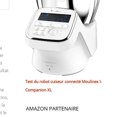
la
er
us
ultat
Test du robot cuiseur connecté Moulinex I-
ne
Companion XL
cino,
 la
t le