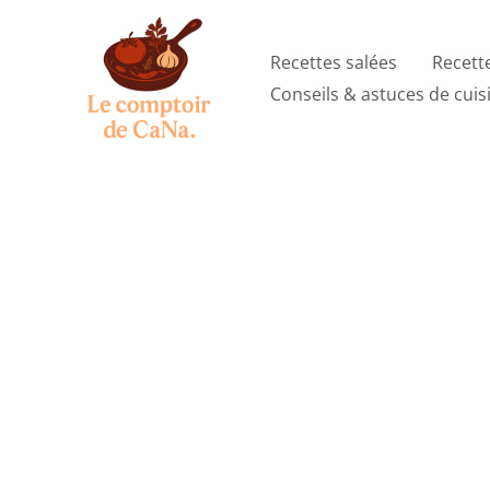
Aller
au
Recettes salées
Recett
contenu
Conseils & astuces de cuis