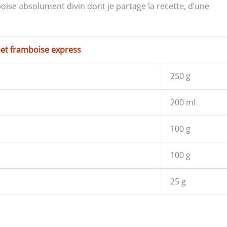
boise absolument divin dont je partage la recette, d’une
bet framboise express
250 g
200 ml
100 g
100 g
25 g