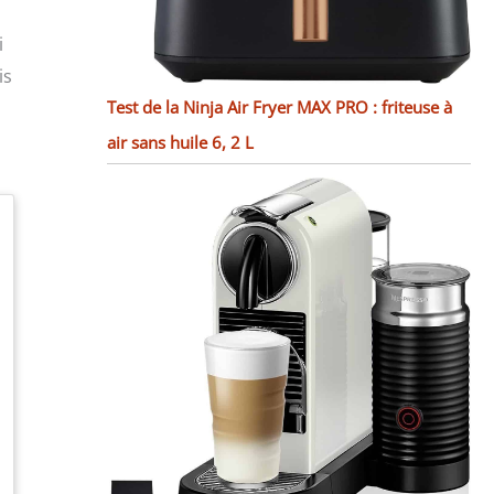
i
is
Test de la Ninja Air Fryer MAX PRO : friteuse à
air sans huile 6, 2 L