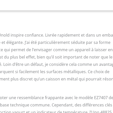
glace amovible en acier inoxydable pour un nettoyage facile
ercle pour des ingrédients supplémentaires Puissance : 135 W,
Accessoires : manuel d'utilisation avec recettes (français non
Unold inspire confiance. Livrée rapidement et dans un emba
et élégante. J’ai été particulièrement séduite par sa forme
ce qui permet de l’envisager comme un appareil à laisser en
 du plus bel effet, bien qu’il soit important de noter que le
sé. Loin d’être un défaut, je considère cela comme un avanta
arquent si facilement les surfaces métalliques. Ce choix de
ent plus discret qu’un caisson en métal qui pourrait réso
noter une ressemblance frappante avec le modèle EZ7407 d
 base technique commune. Cependant, des différences clés
fonction yaourt et un indicateur de température, l’Uno 48825