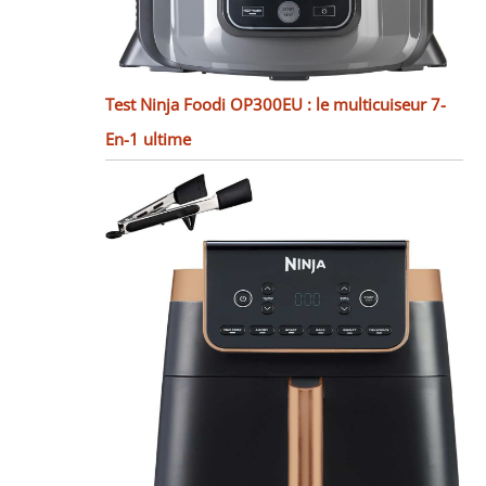
Test Ninja Foodi OP300EU : le multicuiseur 7-
En-1 ultime