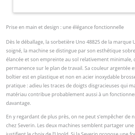
à utiliser Seau à 
Ouverture du couv
220-240 V~, 50 Hz 
garanti)
Prise en main et design : une élégance fonctionnelle
Dès le déballage, la sorbetière Uno 48825 de la marque 
soigné, la machine se distingue par son esthétique sobre 
élancée et son empreinte au sol relativement minimale, 
permanence sur le plan de travail. Sa couleur argentée est
boîtier est en plastique et non en acier inoxydable bros
pratique : adieu les traces de doigts disgracieuses qui m
matériau contribue probablement aussi à un fonctionnem
davantage.
En y regardant de plus près, on ne peut s’empêcher de 
chez Severin. Les deux machines semblent partager une
justifient le choix de l’Unold. Si la Severin propose une 