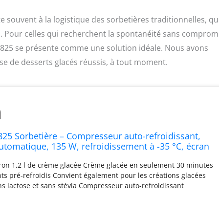
e souvent à la logistique des sorbetières traditionnelles, qu
 Pour celles qui recherchent la spontanéité sans comprom
48825 se présente comme une solution idéale. Nous avons
sse de desserts glacés réussis, à tout moment.
25 Sorbetière – Compresseur auto-refroidissant,
utomatique, 135 W, refroidissement à -35 °C, écran
 en acier inoxydable, minuterie, compresseur
ron 1,2 l de crème glacée Crème glacée en seulement 30 minutes
nts pré-refroidis Convient également pour les créations glacées
ns lactose et sans stévia Compresseur auto-refroidissant
atique pour une production continue de froid atteint jusqu'à
robuste pour un fonctionnement continu Écran LCD avec affichage
 minuterie numérique, réglable de 5 à 60 minutes Boutons faciles