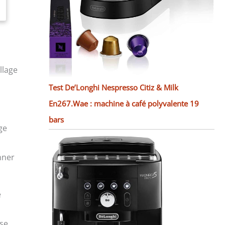
llage
Test De’Longhi Nespresso Citiz & Milk
En267.Wae : machine à café polyvalente 19
bars
ge
nner
e
 se