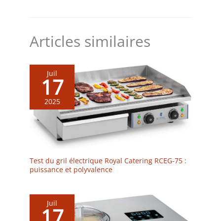
de travail dans de
Poignets élastiques très
nombreux secteurs.
flexibles avec fermeture
velcro et réglage facile pour
un ajustement parfait. Les
Articles similaires
gants de mécanicien ont un
tissu éponge sur le pouce
qui vous permet d'essuyer
la sueur du front lors des
Juil
travaux ménagers, de la
17
manipulation générale, de
la décoration, du recyclage,
du polissage, de la
2025
restauration. Les gants de
jardinage pour femmes et
hommes aident à réduire la
fatigue et permettent de les
utiliser facilement.
Test du gril électrique Royal Catering RCEG-75 :
puissance et polyvalence
Juil
17