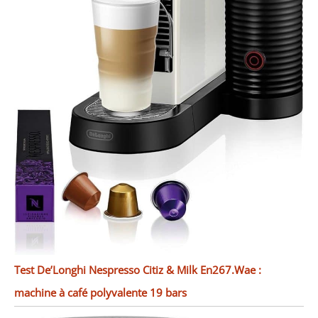
Test De’Longhi Nespresso Citiz & Milk En267.Wae :
machine à café polyvalente 19 bars