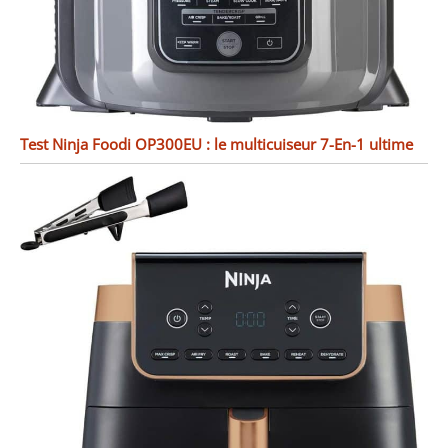
Test Ninja Foodi OP300EU : le multicuiseur 7-En-1 ultime