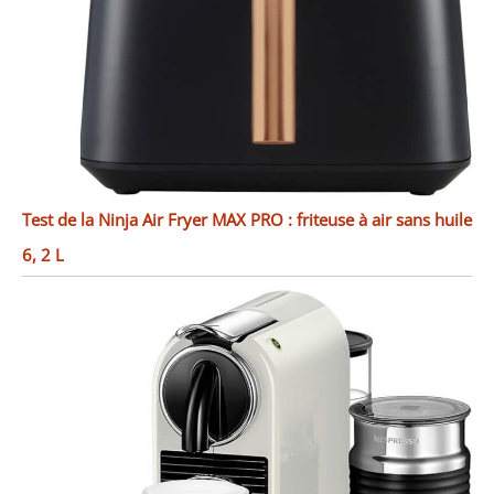
Test de la Ninja Air Fryer MAX PRO : friteuse à air sans huile
6, 2 L