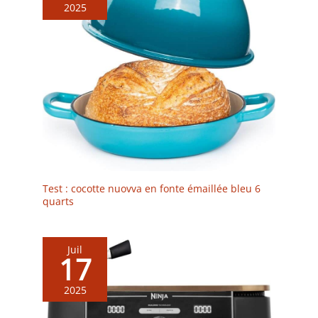
2025
Test : cocotte nuovva en fonte émaillée bleu 6
quarts
Juil
17
2025