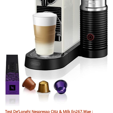
Test De’Longhi Nespresso Citiz & Milk En267.Wae :