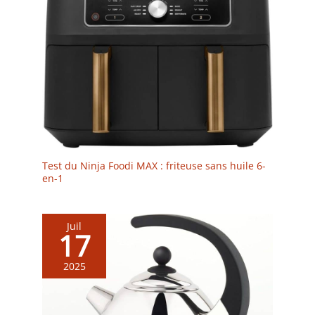
Test du Ninja Foodi MAX : friteuse sans huile 6-
en-1
Juil
17
2025