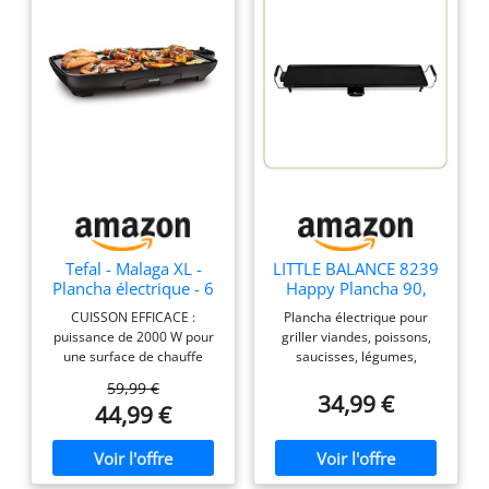
Tefal - Malaga XL -
LITTLE BALANCE 8239
Plancha électrique - 6
Happy Plancha 90,
à 8 personnes -
Plancha électrique 8-
CUISSON EFFICACE :
Plancha électrique pour
2000W - Noir
10 personnes, Plaque
puissance de 2000 W pour
griller viandes, poissons,
XXL anti-adhésive,
une surface de chauffe
saucisses, légumes,
Tout aliment, 2000W,
homogène et des aliments
pommes de terre, tout type
Noir/I
59,99 €
parfaitement cuits.
d'aliments sans aucune
34,99 €
44,99 €
CUISSON MAÎTRISEE
matière grasse - A
:Thermostat réglable multi
l'intérieur ou à l'extérieur
positions pour une
pour des moments
température de cuisson
conviviaux entre amis ou en