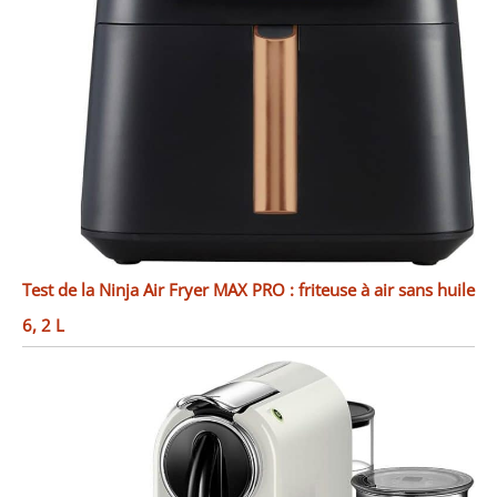
Test de la Ninja Air Fryer MAX PRO : friteuse à air sans huile
6, 2 L