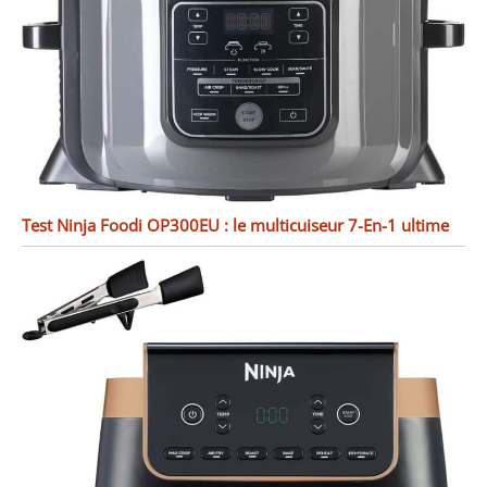
Test Ninja Foodi OP300EU : le multicuiseur 7-En-1 ultime