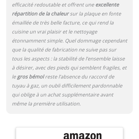
efficacité redoutable et offrent une
excellente
: Dotée d'un bac
récupérateur de graisses
répartition de la chaleur
sur la plaque en fonte
amovible, cette plancha
émaillée de très belle facture, ce qui rend la
est facile à nettoyer
cuisine un vrai plaisir et le nettoyage
après utilisation. De plus,
elle peut être alimentée
étonnamment simple. Quel dommage cependant
au gaz propane ou
que la qualité de fabrication ne suive pas sur
butane, offrant ainsi une
grande polyvalence. Les
tous les aspects : la stabilité de l’ensemble laisse
pieds antidérapants
à désirer, avec des pieds qui semblent fragiles, et
assurent une stabilité
le
gros bémol
reste l’absence du raccord de
solide lors de la cuisson.
GARANTIE ETENDUE DE 2
tuyau à gaz, un oubli difficilement pardonnable
ANS : Bénéficiez d'une
qui oblige à un achat supplémentaire avant
garantie étendue de 2
même la première utilisation.
ans, accompagnée d'un
atelier SAV en France,
offrant ainsi la confiance
et la tranquillité d'esprit
pour une utilisation
prolongée et fiable.