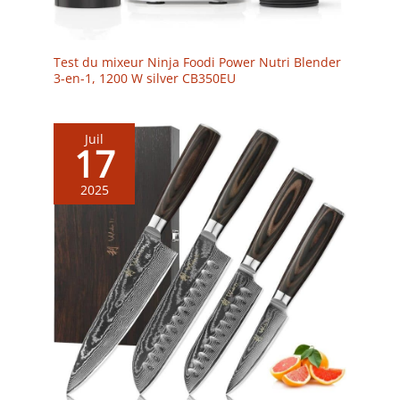
Test du mixeur Ninja Foodi Power Nutri Blender
3-en-1, 1200 W silver CB350EU
Juil
17
2025