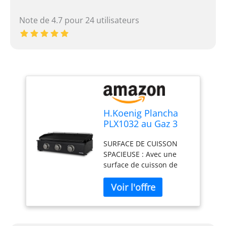
Note de 4.7 pour 24 utilisateurs
H.Koenig Plancha
PLX1032 au Gaz 3
Brûleurs U Acier
SURFACE DE CUISSON
Inoxydable, Plaque
SPACIEUSE : Avec une
Cuisson Fonte
surface de cuisson de
Émaillée,
63,5 x 36 cm, cette
Alimentation Gaz
plancha offre amplement
Propane ou Butane,
d'espace pour cuisiner
Répartition
une variété d'aliments,
Homogène de la
adaptée aux grands
Chaleur,