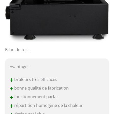
Bilan du test
Avantages
+
brûleurs très efficaces
+
bonne qualité de fabrication
+
fonctionnement parfait
+
répartition homogène de la chaleur