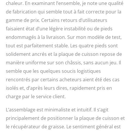
recettes. FACILE À
chaleur. En examinant l’ensemble, je note une qualité
UTILISER ET À NETTOYER
de fabrication qui semble tout à fait correcte pour la
: Dotée d'un bac
récupérateur de graisses
gamme de prix. Certains retours d’utilisateurs
amovible, cette plancha
faisaient état d’une légère instabilité ou de pieds
est facile à nettoyer
endommagés à la livraison. Sur mon modèle de test,
après utilisation. De plus,
elle peut être alimentée
tout est parfaitement stable. Les quatre pieds sont
au gaz propane ou
solidement ancrés et la plaque de cuisson repose de
butane, offrant ainsi une
grande polyvalence. Les
manière uniforme sur son châssis, sans aucun jeu. Il
pieds antidérapants
semble que les quelques soucis logistiques
assurent une stabilité
rencontrés par certains acheteurs aient été des cas
solide lors de la cuisson.
GARANTIE ETENDUE DE 2
isolés et, d’après leurs dires, rapidement pris en
ANS : Bénéficiez d'une
charge par le service client.
garantie étendue de 2
ans, accompagnée d'un
L’assemblage est minimaliste et intuitif. Il s’agit
atelier SAV en France,
offrant ainsi la confiance
principalement de positionner la plaque de cuisson et
et la tranquillité d'esprit
le récupérateur de graisse. Le sentiment général est
pour une utilisation