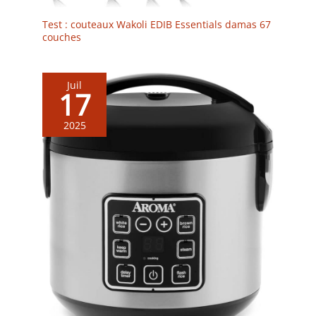
Test : couteaux Wakoli EDIB Essentials damas 67
couches
Juil
17
2025