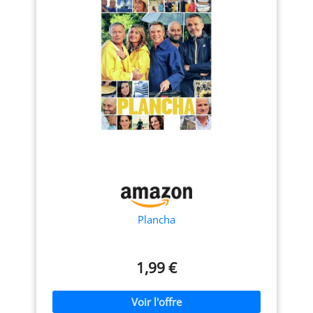
25,5 cmpour cuire en
qui n'attache pas
pieds antidérapants
même temps plusieurs
Récupération des graisses
assurent une stabilité
aliments. Capacité pour 6 à
grâce à son bac à jus,
solide lors de la cuisson.
8 personnes. CUISSON
amovible - Compatible lave-
GARANTIE ETENDUE DE 2
SAINE: revêtement
vaisselle Thermostat
ANS : Bénéficiez d'une
antiadhésif, pas de
réglable thermostatique : 5
garantie étendue de 2
nécessité d’ajout de
positions jusqu'à 240 ° C :
matière grasse.
réglez et adaptez la
ans, accompagnée d'un
Réparabilité 15 ans,
température de cuisson de
atelier SAV en France,
Garantie 2 ans
votre Happy Plancha en
offrant ainsi la confiance
fonction de vos plats et de
et la tranquillité d'esprit
vos goûts Temps de chauffe
pour une utilisation
de l'appareil rapide (moins
prolongée et fiable.
de 5 min) - Puissance 2000
W - Position Arrêt - Voyant
lumineux de contrôle 2
poignées isolantes pour
Plancha
déplacer facilement et en
toute sécurité votre Happy
Plancha, sans brûlures - 4
1,99 €
pieds anti-dérapants pour
une parfaite stabilité sur la
table, sans aucun risque de
chute