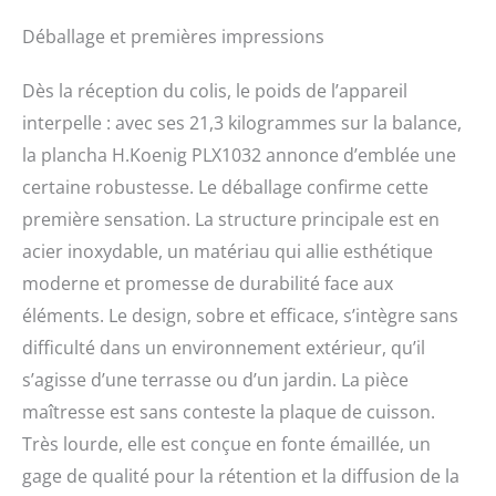
adaptée aux grands
Chaleur,
rassemblements et aux
Température
Déballage et premières impressions
repas en plein air.
réglable jusqu'à
PERFORMANCE FIABLE :
350°C
Dès la réception du colis, le poids de l’appareil
Équipée de 3 brûleurs U
interpelle : avec ses 21,3 kilogrammes sur la balance,
en acier inoxydable et
d'une plaque de cuisson
la plancha H.Koenig PLX1032 annonce d’emblée une
en fonte émaillée, cette
certaine robustesse. Le déballage confirme cette
plancha assure une
répartition homogène de
première sensation. La structure principale est en
la chaleur pour des
acier inoxydable, un matériau qui allie esthétique
résultats de cuisson
moderne et promesse de durabilité face aux
uniformes à chaque
utilisation. TEMPÉRATURE
éléments. Le design, sobre et efficace, s’intègre sans
RÉGLABLE : La
difficulté dans un environnement extérieur, qu’il
température peut être
s’agisse d’une terrasse ou d’un jardin. La pièce
ajustée jusqu’à 350°C,
permettant un contrôle
maîtresse est sans conteste la plaque de cuisson.
précis de la cuisson pour
Très lourde, elle est conçue en fonte émaillée, un
s'adapter à différents
types d'aliments et de
gage de qualité pour la rétention et la diffusion de la