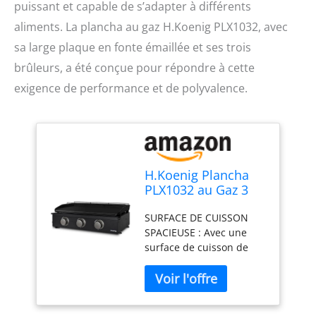
puissant et capable de s’adapter à différents
aliments. La plancha au gaz H.Koenig PLX1032, avec
sa large plaque en fonte émaillée et ses trois
brûleurs, a été conçue pour répondre à cette
exigence de performance et de polyvalence.
H.Koenig Plancha
PLX1032 au Gaz 3
Brûleurs U Acier
SURFACE DE CUISSON
Inoxydable, Plaque
SPACIEUSE : Avec une
Cuisson Fonte
surface de cuisson de
Émaillée,
63,5 x 36 cm, cette
Alimentation Gaz
plancha offre amplement
Propane ou Butane,
d'espace pour cuisiner
Répartition
une variété d'aliments,
Homogène de la