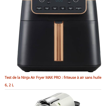
Test de la Ninja Air Fryer MAX PRO : friteuse à air sans huile
6, 2 L