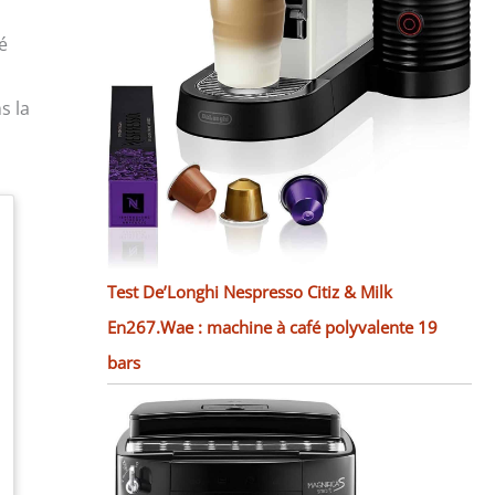
é
s la
Test De’Longhi Nespresso Citiz & Milk
En267.Wae : machine à café polyvalente 19
bars