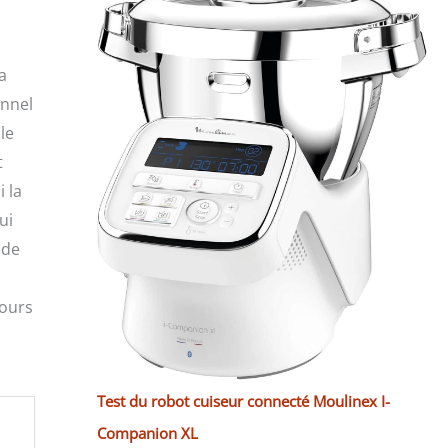
a
onnel
le
t
 la
ui
 de
tours
Test du robot cuiseur connecté Moulinex I-
Companion XL