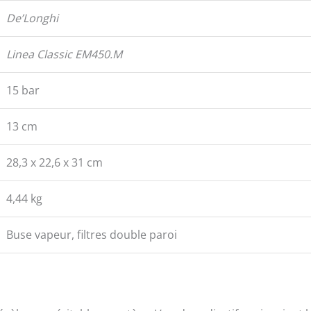
De’Longhi
Linea Classic EM450.M
15 bar
13 cm
28,3 x 22,6 x 31 cm
4,44 kg
Buse vapeur, filtres double paroi