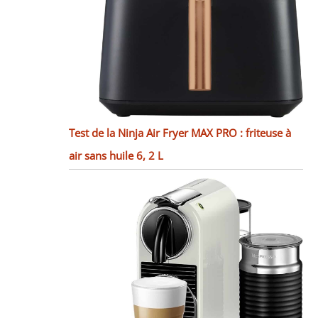
Test de la Ninja Air Fryer MAX PRO : friteuse à
air sans huile 6, 2 L