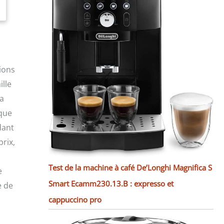
ions
ille
la
rque
dant
rix,
Test de la machine à café De’Longhi Magnifica S
e
Smart Ecamm230.13.B : expresso et
e de
cappuccino pro