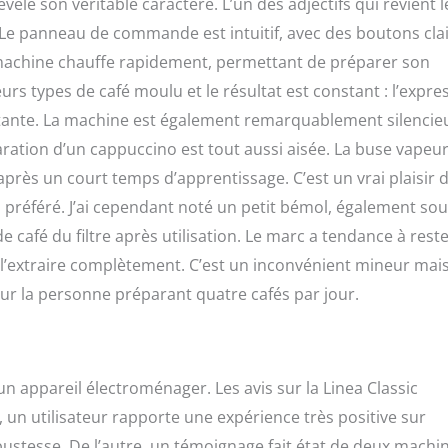
évèle son véritable caractère. L’un des adjectifs qui revient l
. Le panneau de commande est intuitif, avec des boutons cla
 machine chauffe rapidement, permettant de préparer son
eurs types de café moulu et le résultat est constant : l’expre
stante. La machine est également remarquablement silencie
ration d’un cappuccino est tout aussi aisée. La buse vapeur
après un court temps d’apprentissage. C’est un vrai plaisir 
 préféré. J’ai cependant noté un petit bémol, également sou
c de café du filtre après utilisation. Le marc a tendance à rest
ur l’extraire complètement. C’est un inconvénient mineur mai
ur la personne préparant quatre cafés par jour.
’un appareil électroménager. Les avis sur la Linea Classic
un utilisateur rapporte une expérience très positive sur
obustesse. De l’autre, un témoignage fait état de deux machi