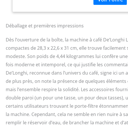
plus riche et plus
personnalisable p
lait chaud grâce 
résultats avec fac
Déballage et premières impressions
chromés premium 
supplémentaire d
Dès l’ouverture de la boîte, la machine à café De’Longh
grands verres ou 
compactes de 28,3 x 22,6 x 31 cm, elle trouve facilement 
modeste. Son poids de 4,44 kilogrammes lui confère une st
fois moderne et intemporel, ce qui justifie les commentair
De’Longhi, reconnue dans l’univers du café, signe ici un 
de plus près, on note la présence de quelques éléments
mais l’ensemble respire la solidité. Les accessoires fourn
double paroi (un pour une tasse, un pour deux tasses), un 
certains utilisateurs trouvant le porte-filtre étonnamme
la machine. Cependant, cela ne semble en rien nuire à sa fon
remplir le réservoir d’eau, de brancher la machine et d’