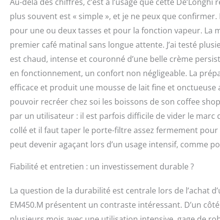
Au-delà des chiffres, c’est à l’usage que cette De’Longhi r
plus souvent est « simple », et je ne peux que confirmer
pour une ou deux tasses et pour la fonction vapeur. La
premier café matinal sans longue attente. J’ai testé plusi
est chaud, intense et couronné d’une belle crème persi
en fonctionnement, un confort non négligeable. La prépa
efficace et produit une mousse de lait fine et onctueuse 
pouvoir recréer chez soi les boissons de son coffee shop
par un utilisateur : il est parfois difficile de vider le mar
collé et il faut taper le porte-filtre assez fermement po
peut devenir agaçant lors d’un usage intensif, comme po
Fiabilité et entretien : un investissement durable ?
La question de la durabilité est centrale lors de l’achat d
EM450.M présentent un contraste intéressant. D’un côté, 
plusieurs mois avec une utilisation intensive, gage de r