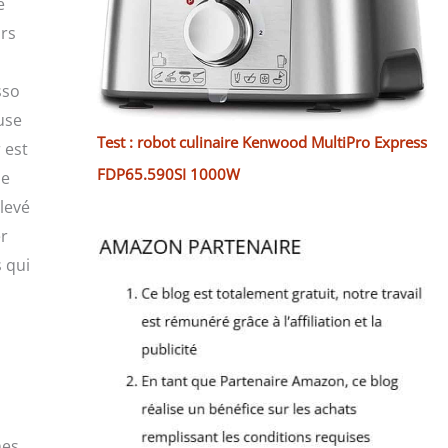
e
irs
sso
use
Test : robot culinaire Kenwood MultiPro Express
 est
FDP65.590SI 1000W
de
levé
er
s qui
nes