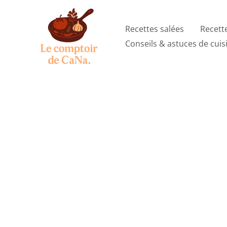
Aller
au
Recettes salées
Recett
contenu
Conseils & astuces de cuis