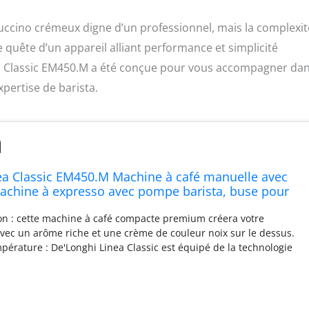
ccino crémeux digne d’un professionnel, mais la complexit
quête d’un appareil alliant performance et simplicité
Linea Classic EM450.M a été conçue pour vous accompagner dan
pertise de barista.
ea Classic EM450.M Machine à café manuelle avec
machine à expresso avec pompe barista, buse pour
ltre double paroi, 15 bar, tasse jusqu'à 13 cm, acier
on : cette machine à café compacte premium créera votre
avec un arôme riche et une crème de couleur noix sur le dessus.
mpérature : De'Longhi Linea Classic est équipé de la technologie
un temps de chauffe rapide et une plus grande stabilité de
une qualité optimale dans la tasse. Plus de contrôle : paniers
 paroi et porte-filtre en acier inoxydable (capacité de dosage de
 pour un meilleur contrôle dans l'extraction du café et un goût