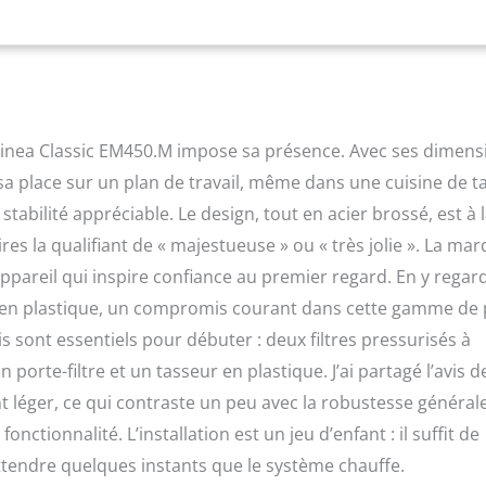
 intense. Variété de boissons : expresso simple et double
our plus d'options de boissons et une mousse dense de lait et de
au système cappuccino réglable, garantissant d'excellents
ilité. Design italien : design en acier inoxydable avec détails
et la touche unique du manomètre ; bac d'égouttement
e 100 mm à 130 mm pour accueillir des tasses en céramique, des
i Linea Classic EM450.M impose sa présence. Avec ses dimens
des tasses.
sa place sur un plan de travail, même dans une cuisine de ta
abilité appréciable. Le design, tout en acier brossé, est à 
es la qualifiant de « majestueuse » ou « très jolie ». La ma
appareil qui inspire confiance au premier regard. En y regar
 en plastique, un compromis courant dans cette gamme de p
is sont essentiels pour débuter : deux filtres pressurisés à
porte-filtre et un tasseur en plastique. J’ai partagé l’avis d
nt léger, ce qui contraste un peu avec la robustesse général
ctionnalité. L’installation est un jeu d’enfant : il suffit de
attendre quelques instants que le système chauffe.