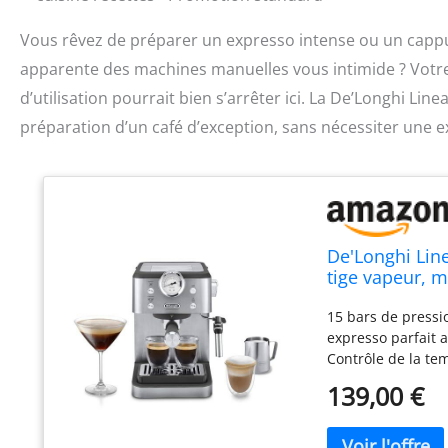
Vous rêvez de préparer un expresso intense ou un cappu
apparente des machines manuelles vous intimide ? Votre 
d’utilisation pourrait bien s’arrêter ici. La De’Longhi 
préparation d’un café d’exception, sans nécessiter une ex
De'Longhi Lin
tige vapeur, 
cappuccino, fi
15 bars de pressi
expresso parfait 
Contrôle de la te
Thermoblock pour 
139,00 €
température pour 
filtrants à double
café jusqu'à 20 g)