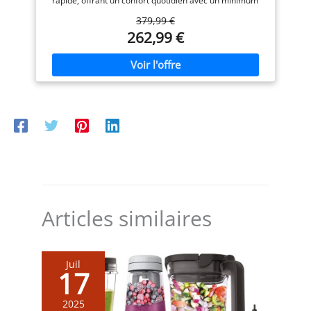
rapide, offrant un confort quotidien avec un minimum
cm) NETTOYAGE
choix pratique pour
d'effort. MOUSSE DE LAIT CRÉMEUSE : Le mousseur à
INTELLIGENT ET ÉCONOMIE
379,99 €
lait classique crée une mousse de lait lisse et veloutée –
tous les espaces.
D’ÉNERGIE: facile à
262,99 €
parfaite pour les cappuccinos et les cafés au lait.
entretenir grâce aux
SPÉCIALITÉS DE CAFÉ PERSONNALISABLES : Ajustez
programmes automatiques
facilement la taille de la mouture, l'intensité du café, la
de rinçage et de détartrage,
quantité et la température selon vos préférences
pièces amovibles et
personnelles. NETTOYAGE FACILE : Le mousseur à lait
indicateurs, avec arrêt
classique ne comprend que deux pièces et elles sont
automatique, économie
compatibles lave-vaisselle, ce qui rend le nettoyage
d’énergie et mode veille CE
quotidien rapide et sans contrainte. COMPATIBLE FILTRE
N’EST PAS JUSTE PARFAIT.
AQUACLEAN : Réduit la formation de calcaire,
C’EST PERFETTO. Du café
minimisant le besoin de détartrage fréquent et
du matin au cappuccino du
prolongeant la durée de vie de la machine à café.
du goûter, Magnifica S
transforme chaque gorgée
en un moment de pur
plaisir.
Articles similaires
Juil
17
2025