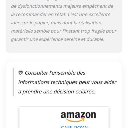
machine à café
de dysfonctionnements majeurs empêchent de
compacte est idéale
la recommander en l’état. C’est une excellente
pour les espaces
idée sur le papier, mais dont la réalisation
restreints. L'arrêt
automatique de
matérielle semble pour l’instant trop fragile pour
l'écoulement de la
garantir une expérience sereine et durable.
boisson garantit une
utilisation sans souci.
**Qualité et Design**
: Profitez d'une
machine à café
élégante au design
💬
Consulter l’ensemble des
Globe Noir qui
informations techniques peut vous aider
ajoutera une touche
moderne à votre
à prendre une décision éclairée.
cuisine. Les
dimensions
compactes
(153x267x373 mm) et
le poids léger (env.
3,5 kg) en font un
CAFE ROYAL