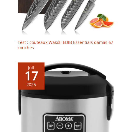
Test : couteaux Wakoli EDIB Essentials damas 67
couches
Juil
17
2025