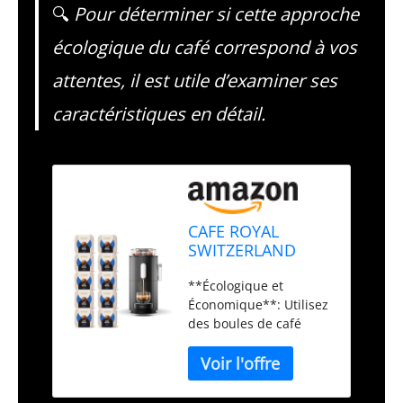
🔍
Pour déterminer si cette approche
écologique du café correspond à vos
attentes, il est utile d’examiner ses
caractéristiques en détail.
CAFE ROYAL
SWITZERLAND
PROFESSIONAL
**Écologique et
Machine à Café
Économique**: Utilisez
CoffeeB Globe
des boules de café
Noir 1.3L avec 90
100% compostables
Coffee Balls Lungo
pour une démarche
- 100%
éco-responsable.
Compostables
Consommez moins