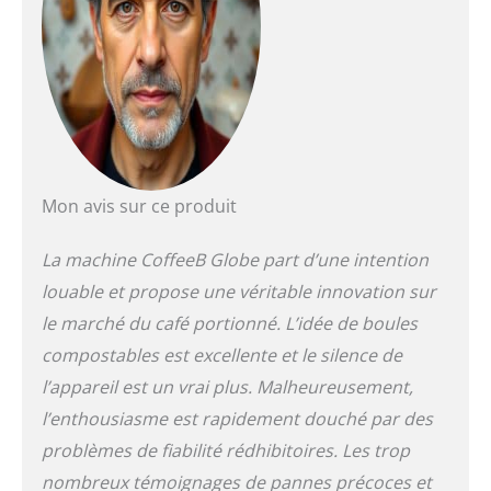
savoir-faire Suisse -
100% Compostable
dans votre jardin,
100% café Rainforest
Alliance, Emballage
recyclable
**Polyvalence
Personnalisable** :
Programmez la taille
Mon avis sur ce produit
de votre tasse selon
vos préférences pour
une expérience café
La machine CoffeeB Globe part d’une intention
sur mesure. Son
louable et propose une véritable innovation sur
temps de chauffe
le marché du café portionné. L’idée de boules
rapide vous permet
de savourer votre
compostables est excellente et le silence de
café en un clin d'œil.
l’appareil est un vrai plus. Malheureusement,
**Pratique et
l’enthousiasme est rapidement douché par des
Compacte** : Avec sa
capacité de 1,3 L
problèmes de fiabilité rédhibitoires. Les trop
(équivalent à 12
nombreux témoignages de pannes précoces et
tasses), cette