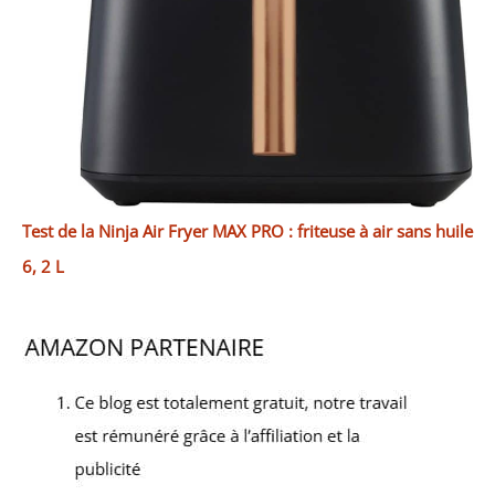
Test de la Ninja Air Fryer MAX PRO : friteuse à air sans huile
6, 2 L