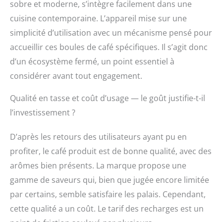
sobre et moderne, s’intègre facilement dans une
expérience café sur
mesure. Son temps de
cuisine contemporaine. L’appareil mise sur une
chauffe rapide vous
simplicité d’utilisation avec un mécanisme pensé pour
permet de savourer
votre café en un clin
accueillir ces boules de café spécifiques. Il s’agit donc
d'œil. **Pratique et
d’un écosystème fermé, un point essentiel à
Compacte** : Avec sa
considérer avant tout engagement.
capacité de 1,3 L
(équivalent à 12 tasses),
Qualité en tasse et coût d’usage — le goût justifie-t-il
cette machine à café
compacte est idéale
l’investissement ?
pour les espaces
restreints. L'arrêt
D’après les retours des utilisateurs ayant pu en
automatique de
l'écoulement de la
profiter, le café produit est de bonne qualité, avec des
boisson garantit une
arômes bien présents. La marque propose une
utilisation sans souci.
gamme de saveurs qui, bien que jugée encore limitée
**Qualité et Design** :
Profitez d'une machine
par certains, semble satisfaire les palais. Cependant,
à café élégante au
cette qualité a un coût. Le tarif des recharges est un
design Globe Noir qui