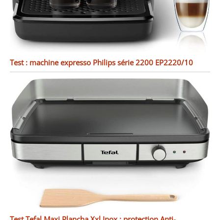
Test : machine expresso Philips série 2200 EP2220/10
Test Tefal Maxi Plancha Xxl Inox : protection Anti-