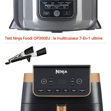
Test Ninja Foodi OP300EU : le multicuiseur 7-En-1 ultime