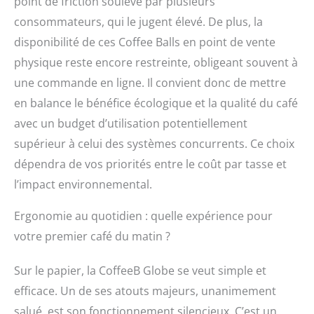
point de friction soulevé par plusieurs
ajoutera une touche
moderne à votre
consommateurs, qui le jugent élevé. De plus, la
cuisine. Les dimensions
disponibilité de ces Coffee Balls en point de vente
compactes
(153x267x373 mm) et le
physique reste encore restreinte, obligeant souvent à
poids léger (env. 3,5 kg)
une commande en ligne. Il convient donc de mettre
en font un choix
en balance le bénéfice écologique et la qualité du café
pratique pour tous les
espaces.
avec un budget d’utilisation potentiellement
supérieur à celui des systèmes concurrents. Ce choix
dépendra de vos priorités entre le coût par tasse et
l’impact environnemental.
Ergonomie au quotidien : quelle expérience pour
votre premier café du matin ?
Sur le papier, la CoffeeB Globe se veut simple et
efficace. Un de ses atouts majeurs, unanimement
salué, est son fonctionnement silencieux. C’est un