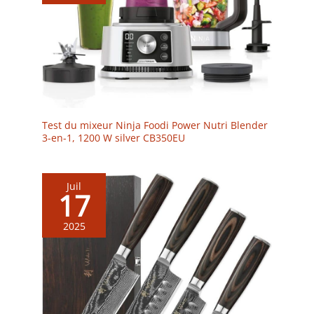
Test du mixeur Ninja Foodi Power Nutri Blender
3-en-1, 1200 W silver CB350EU
Juil
17
2025