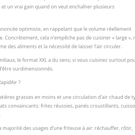
 et un vrai gain quand on veut enchaîner plusieurs
 annoncée optimiste, en rappelant que le volume réellement
e. Concrètement, cela n’empêche pas de cuisiner « large », 
me des aliments et la nécessité de laisser l’air circuler.
iliaux, le format XXL a du sens; si vous cuisinez surtout po
 d’être surdimensionnés.
RapidAir ?
tières grasses en moins et une circulation d’air chaud de t
tats convaincants: frites réussies, panés croustillants, cuiss
.
majorité des usages d’une friteuse à air: réchauffer, rôtir,