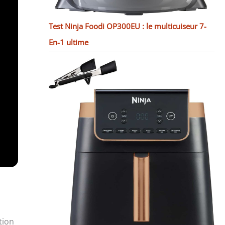
Test Ninja Foodi OP300EU : le multicuiseur 7-
En-1 ultime
tion