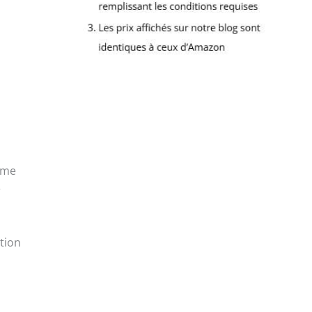
.
même
r
ition