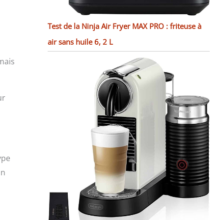
Test de la Ninja Air Fryer MAX PRO : friteuse à
air sans huile 6, 2 L
mais
ur
ype
on