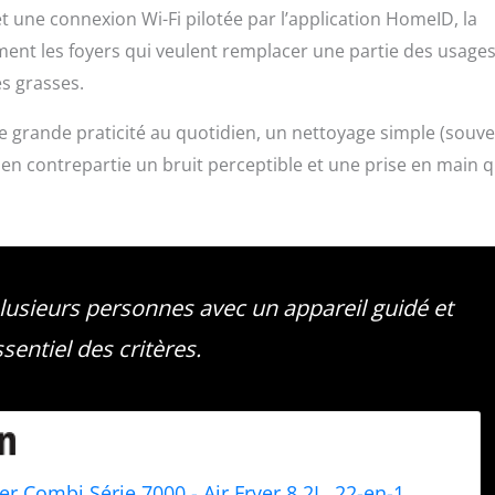
t une connexion Wi-Fi pilotée par l’application HomeID, la
ement les foyers qui veulent remplacer une partie des usage
es grasses.
ne grande praticité au quotidien, un nettoyage simple (souv
c en contrepartie un bruit perceptible et une prise en main q
 plusieurs personnes avec un appareil guidé et
sentiel des critères.
yer Combi Série 7000 - Air Fryer 8.2L, 22-en-1,