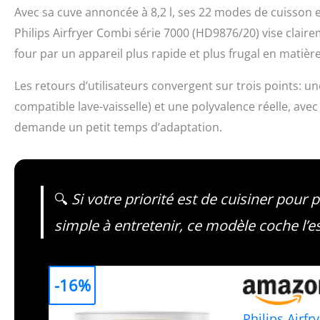
Avec sa cuve annoncée à 8,2 l, ses 22 modes de cuisson e
Philips Airfryer Combi série 7000 (HD9876/20) vise clair
four par un appareil plus rapide et plus frugal en matièr
Les retours d’utilisateurs convergent sur trois points: u
compatible lave-vaisselle) et une polyvalence réelle, ave
demande un petit temps d’adaptation.
🔍
Si votre priorité est de cuisiner pour
simple à entretenir, ce modèle coche l’es
-16%
Philips Airfr