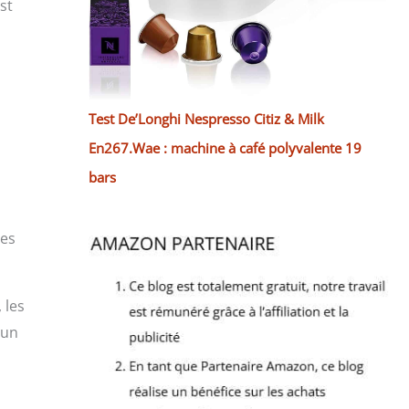
st
Test De’Longhi Nespresso Citiz & Milk
En267.Wae : machine à café polyvalente 19
bars
tes
 les
 un