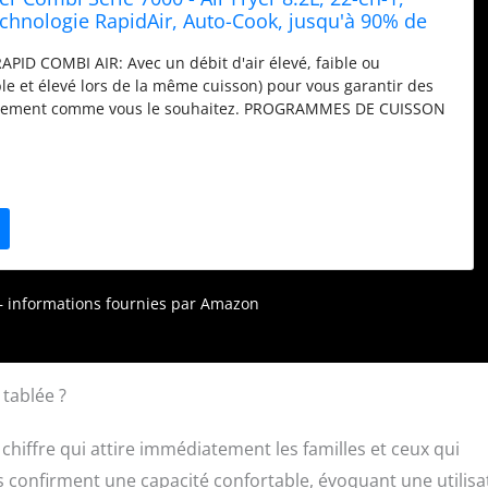
chnologie RapidAir, Auto-Cook, jusqu'à 90% de
sses en moins, Application HomeID, coloris Noir
ID COMBI AIR: Avec un débit d'air élevé, faible ou
le et élevé lors de la même cuisson) pour vous garantir des
actement comme vous le souhaitez. PROGRAMMES DE CUISSON
oisissez votre ingrédient et sa quantité, et laissez l'Airfryer
utomatiquement les réglages pour une cuisson parfaite à
ONOMIE D'ÉNERGIE : Cuisinez jusqu'à 50 % plus vite et
'à 70 % d'énergie en utilisant la friteuse sans huile Philips à
** TYPES DE CUISSON 22-EN-1 : Avec l'Air Fryer, il est facile de
our, griller, rôtir, déshydrater, braiser, cuire sous vide et bien
E PLUS D'IDÉES : Laissez-vous inspirer par les nombreuses
s HomeID élaborées par nos chefs experts et des millions
r – informations fournies par Amazon
tablée ?
n chiffre qui attire immédiatement les familles et ceux qui
urs confirment une capacité confortable, évoquant une utilisa