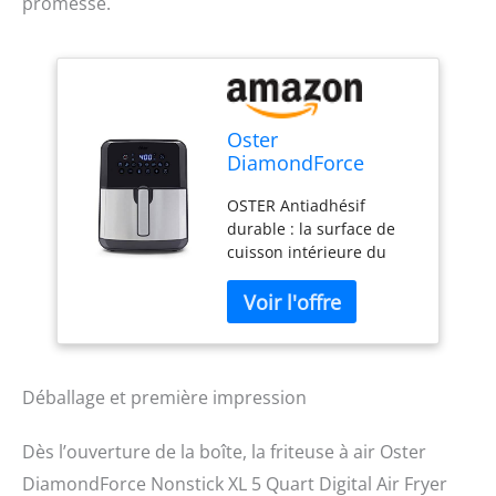
promesse.
Oster
DiamondForce
Nonstick XL 5 Quart
OSTER Antiadhésif
Digital Air Fryer, 8
durable : la surface de
Functions
cuisson intérieure du
four à friteuse Oster est
renforcée et infusée avec
des particules de
diamant qui forment une
matrice structurelle,
créant un revêtement
Déballage et première impression
plus solide pour une
performance
Dès l’ouverture de la boîte, la friteuse à air Oster
antiadhésive supérieure
DiamondForce Nonstick XL 5 Quart Digital Air Fryer
au fil du temps. C'est le