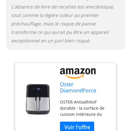
ont des conditions
L’absence de livre de recettes est anecdotique,
distinctes, sont vendus
tout comme la légère odeur au premier
depuis l'étranger et
peuvent différer des
préchauffage, mais le risque de panne
produits locaux,
transforme ce qui aurait pu être un appareil
notamment en ce qui
concerne l'ajustement, la
exceptionnel en un pari bien risqué.
classification par âge et
la langue du produit,
l'étiquetage ou les
instructions.
Oster
DiamondForce
Nonstick XL 5 Quart
OSTER Antiadhésif
Digital Air Fryer, 8
durable : la surface de
Functions
cuisson intérieure du
four à friteuse Oster est
renforcée et infusée avec