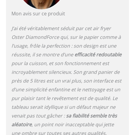
détaillées), parfait pour
les collations et les repas
Mon avis sur ce produit
en famille Multifonction,
facile à utiliser : l'écran
J’ai été véritablement séduit par cet air fryer
tactile numérique
dispose de 8 fonctions de
Oster DiamondForce qui, sur le papier comme à
cuisson prédéfinies, y
l’usage, frôle la perfection : son design est une
compris les frites, le
réussite, il se montre d’une
efficacité redoutable
poulet, le poisson et la
déshydratation ; plage de
pour la cuisson, et son fonctionnement est
température de 80 à 400
incroyablement silencieux. Son grand panier de
degrés avec protection
près de 5 litres est un vrai plus, son interface est
contre la surchauffe
FAVORIS FRITS AVEC
d’une simplicité enfantine et le nettoyage est un
MOINS D'HUILE : faites
pur plaisir tant le revêtement est de qualité. Le
facilement vos plats frits
avec 99,5 % d'huile en
tableau serait idyllique si un défaut majeur ne
moins que la friteuse,
venait pas tout gâcher :
sa fiabilité semble très
par rapport aux friteuses
aléatoire
, un point noir inacceptable qui jette
d'une capacité de 4 L Les
produits internationaux
une ombre sur toutes ses autres qualités.