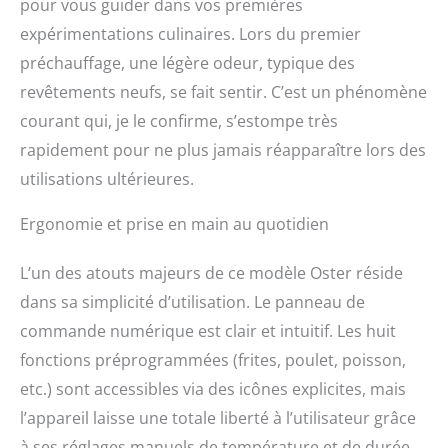
pour vous guider dans vos premières
contre la surchauffe
FAVORIS FRITS AVEC
expérimentations culinaires. Lors du premier
MOINS D'HUILE : faites
préchauffage, une légère odeur, typique des
facilement vos plats frits
avec 99,5 % d'huile en
revêtements neufs, se fait sentir. C’est un phénomène
moins que la friteuse,
courant qui, je le confirme, s’estompe très
par rapport aux friteuses
rapidement pour ne plus jamais réapparaître lors des
d'une capacité de 4 L Les
produits internationaux
utilisations ultérieures.
ont des conditions
distinctes, sont vendus
Ergonomie et prise en main au quotidien
depuis l'étranger et
peuvent différer des
L’un des atouts majeurs de ce modèle Oster réside
produits locaux,
notamment en ce qui
dans sa simplicité d’utilisation. Le panneau de
concerne l'ajustement, la
commande numérique est clair et intuitif. Les huit
classification par âge et
fonctions préprogrammées (frites, poulet, poisson,
la langue du produit,
l'étiquetage ou les
etc.) sont accessibles via des icônes explicites, mais
instructions.
l’appareil laisse une totale liberté à l’utilisateur grâce
à ses réglages manuels de température et de durée.