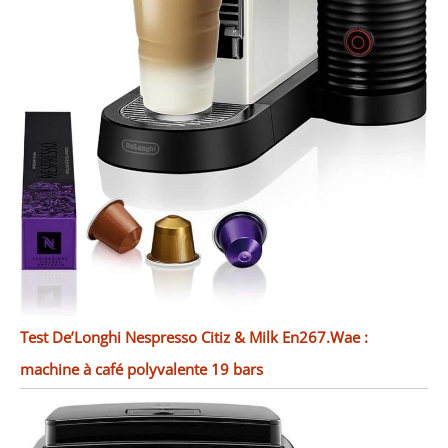
Test De’Longhi Nespresso Citiz & Milk En267.Wae :
machine à café polyvalente 19 bars