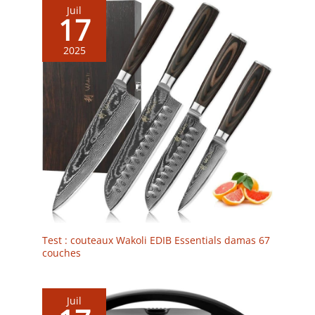
Juil
17
2025
Test : couteaux Wakoli EDIB Essentials damas 67
couches
Juil