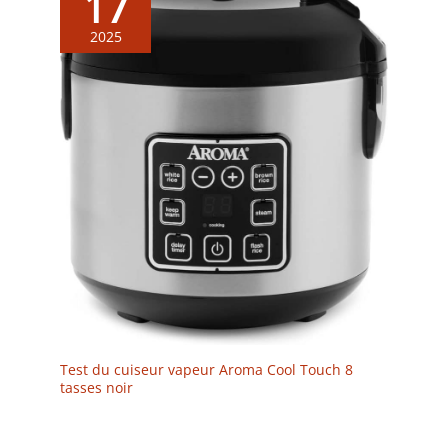
17
2025
Test du cuiseur vapeur Aroma Cool Touch 8
tasses noir