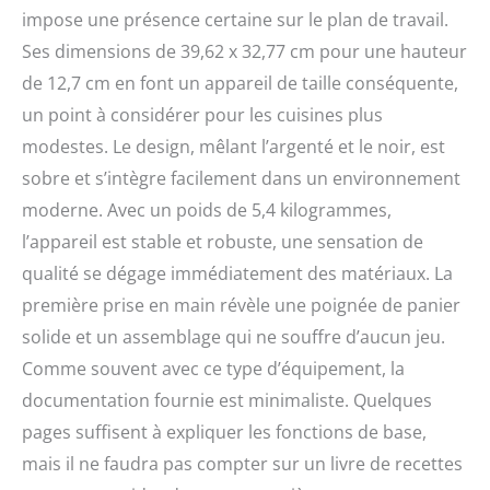
revêtement anti-adhésif
impose une présence certaine sur le plan de travail.
le plus durable d'Oster à
Ses dimensions de 39,62 x 32,77 cm pour une hauteur
ce jour Très grande
capacité : capacité de 5
de 12,7 cm en font un appareil de taille conséquente,
litres, panier de cuisson
un point à considérer pour les cuisines plus
lavable au lave-vaisselle
modestes. Le design, mêlant l’argenté et le noir, est
(voir le livret
d'instructions pour des
sobre et s’intègre facilement dans un environnement
instructions de cuisson
moderne. Avec un poids de 5,4 kilogrammes,
détaillées), parfait pour
l’appareil est stable et robuste, une sensation de
les collations et les repas
en famille Multifonction,
qualité se dégage immédiatement des matériaux. La
facile à utiliser : l'écran
première prise en main révèle une poignée de panier
tactile numérique
dispose de 8 fonctions de
solide et un assemblage qui ne souffre d’aucun jeu.
cuisson prédéfinies, y
Comme souvent avec ce type d’équipement, la
compris les frites, le
documentation fournie est minimaliste. Quelques
poulet, le poisson et la
déshydratation ; plage de
pages suffisent à expliquer les fonctions de base,
température de 80 à 400
mais il ne faudra pas compter sur un livre de recettes
degrés avec protection