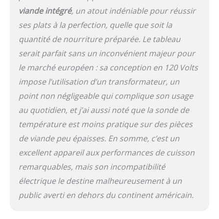
polyvalence 8 en 1 et 24
viande intégré
, un atout indéniable pour réussir
préréglages de cuisson,
notre friteuse
ses plats à la perfection, quelle que soit la
multifonction peut frire à
quantité de nourriture préparée. Le tableau
l'air, cuire lentement,
égoutter et bien plus
serait parfait sans un inconvénient majeur pour
encore. Convient pour
le marché européen : sa conception en 120 Volts
différents régimes, que
impose l’utilisation d’un transformateur, un
vous prépariez du steak,
du poisson, du poulet, du
point non négligeable qui complique son usage
porc ou des frites. En
au quotidien, et j’ai aussi noté que la sonde de
outre, les préréglages
température est moins pratique sur des pièces
One-Touch vous
permettent de cuire
de viande peu épaisses. En somme, c’est un
facilement du bacon, des
excellent appareil aux performances de cuisson
ailes de poulet, du pop-
corn et bien plus encore.
remarquables, mais son incompatibilité
Nettoyage facile avec un
électrique le destine malheureusement à un
dernier revêtement
public averti en dehors du continent américain.
PFOA/PFOS, non toxique
et antiadhésif, notre
friteuse à air est facile à