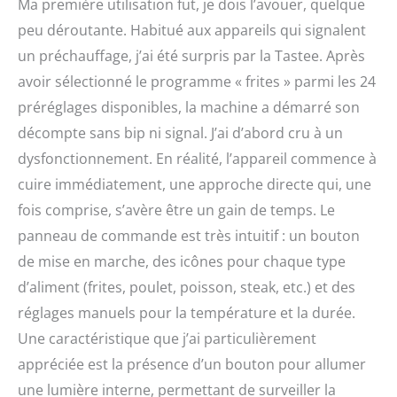
Ma première utilisation fut, je dois l’avouer, quelque
intuitif entièrement
peu déroutante. Habitué aux appareils qui signalent
numérique et les
préréglages rendent la
un préchauffage, j’ai été surpris par la Tastee. Après
sélection rapide et facile.
avoir sélectionné le programme « frites » parmi les 24
Notre friteuse numérique
préréglages disponibles, la machine a démarré son
dispose également d'une
application qui offre plus
décompte sans bip ni signal. J’ai d’abord cru à un
de 60 recettes et vous
dysfonctionnement. En réalité, l’appareil commence à
permet d'avoir toujours
cuire immédiatement, une approche directe qui, une
des idées alimentaires à
portée de main. Repas
fois comprise, s’avère être un gain de temps. Le
sans culpabilité : profitez
panneau de commande est très intuitif : un bouton
de la texture croustillante
de la torréfaction
de mise en marche, des icônes pour chaque type
traditionnelle avec
d’aliment (frites, poulet, poisson, steak, etc.) et des
jusqu'à 95 % d'huile en
réglages manuels pour la température et la durée.
moins. Notre four à
friteuse à air comprimé
Une caractéristique que j’ai particulièrement
profite de toutes vos
appréciée est la présence d’un bouton pour allumer
friteuses préférées sans
culpabilité. Design
une lumière interne, permettant de surveiller la