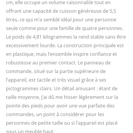
cm, elle occupe un volume raisonnable tout en
SensorMagic surveille
automatiquement la
offrant une capacité de cuisson généreuse de 5,5
température de la viande
litres, ce qui m’a semblé idéal pour une personne
pour fournir des
seule comme pour une famille de quatre personnes.
résultats parfaits à
chaque fois. Le système
Le poids de 4,81 kilogrammes la rend stable sans être
de ventilation à 3 vitesses
excessivement lourde. La construction principale est
garantit que chaque
repas est doré,
en plastique, mais l’ensemble inspire confiance et
croustillant et juteux,
robustesse au premier contact. Le panneau de
offrant de délicieux
commande, situé sur la partie supérieure de
aliments plus
rapidement. Fonction de
l’appareil, est tactile et très visuel grâce à ses
cuisson 8 en 1 : avec une
pictogrammes clairs. Un détail amusant : étant de
polyvalence 8 en 1 et 24
taille moyenne, j’ai dû me hisser légèrement sur la
préréglages de cuisson,
notre friteuse
pointe des pieds pour avoir une vue parfaite des
multifonction peut frire à
commandes, un point à considérer pour les
l'air, cuire lentement,
égoutter et bien plus
personnes de petite taille ou si l’appareil est placé
encore. Convient pour
sous un meuble haut.