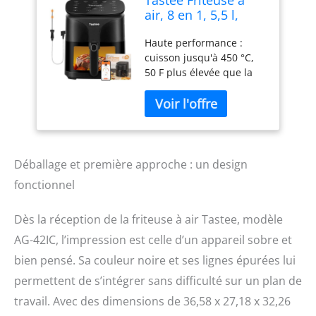
Tastee Friteuse à
air, 8 en 1, 5,5 l,
déshydrateur, 260
Haute performance :
°C, 24 préréglages
cuisson jusqu'à 450 °C,
de cuisson
50 F plus élevée que la
plupart des autres
friteuses à air. Préparez
des aliments
uniformément dorés et
croustillants en quelques
minutes. Avec un moteur
Déballage et première approche : un design
à haute vitesse de 2800
fonctionnel
tr/min, notre friteuse à
air accélère le processus
Dès la réception de la friteuse à air Tastee, modèle
de chauffage de 40 %.
Consistance parfaite :
AG-42IC, l’impression est celle d’un appareil sobre et
équipée d'un
bien pensé. Sa couleur noire et ses lignes épurées lui
thermomètre à double
capteur et d'une fenêtre
permettent de s’intégrer sans difficulté sur un plan de
transparente, notre
travail. Avec des dimensions de 36,58 x 27,18 x 32,26
friteuse à air intelligente