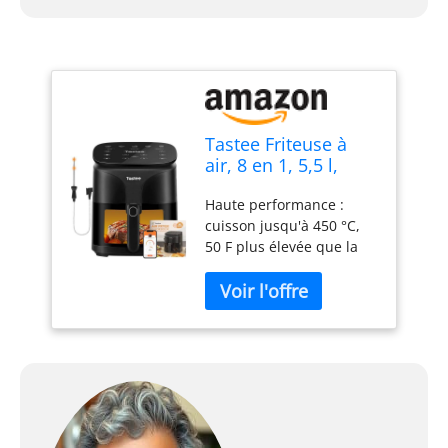
Tastee Friteuse à
air, 8 en 1, 5,5 l,
déshydrateur, 260
Haute performance :
°C, 24 préréglages
cuisson jusqu'à 450 °C,
de cuisson
50 F plus élevée que la
plupart des autres
friteuses à air. Préparez
des aliments
uniformément dorés et
croustillants en quelques
minutes. Avec un moteur
à haute vitesse de 2800
tr/min, notre friteuse à
air accélère le processus