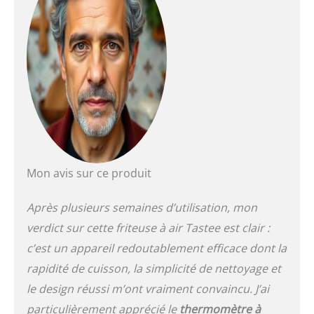
de chauffage de 40 %.
Consistance parfaite :
équipée d'un
thermomètre à double
capteur et d'une fenêtre
transparente, notre
friteuse à air intelligente
SensorMagic surveille
automatiquement la
température de la viande
pour fournir des
résultats parfaits à
Mon avis sur ce produit
chaque fois. Le système
de ventilation à 3 vitesses
Après plusieurs semaines d’utilisation, mon
garantit que chaque
repas est doré,
verdict sur cette friteuse à air Tastee est clair :
croustillant et juteux,
c’est un appareil redoutablement efficace dont la
offrant de délicieux
rapidité de cuisson, la simplicité de nettoyage et
aliments plus
rapidement. Fonction de
le design réussi m’ont vraiment convaincu. J’ai
cuisson 8 en 1 : avec une
particulièrement apprécié le
thermomètre à