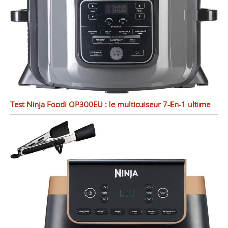
Test Ninja Foodi OP300EU : le multicuiseur 7-En-1 ultime