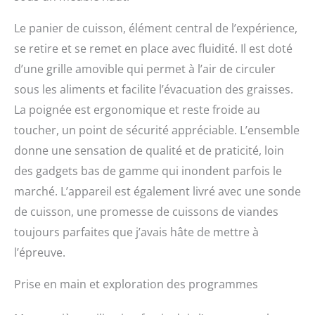
différents régimes, que
vous prépariez du steak,
Le panier de cuisson, élément central de l’expérience,
du poisson, du poulet, du
porc ou des frites. En
se retire et se remet en place avec fluidité. Il est doté
outre, les préréglages
d’une grille amovible qui permet à l’air de circuler
One-Touch vous
sous les aliments et facilite l’évacuation des graisses.
permettent de cuire
facilement du bacon, des
La poignée est ergonomique et reste froide au
ailes de poulet, du pop-
toucher, un point de sécurité appréciable. L’ensemble
corn et bien plus encore.
donne une sensation de qualité et de praticité, loin
Nettoyage facile avec un
dernier revêtement
des gadgets bas de gamme qui inondent parfois le
PFOA/PFOS, non toxique
marché. L’appareil est également livré avec une sonde
et antiadhésif, notre
friteuse à air est facile à
de cuisson, une promesse de cuissons de viandes
nettoyer et passe au lave-
toujours parfaites que j’avais hâte de mettre à
vaisselle. Passez moins
l’épreuve.
de temps à râper et plus
de temps à profiter de
Prise en main et exploration des programmes
vos repas. [Délicieux
traitement facile] Le
panneau de commande