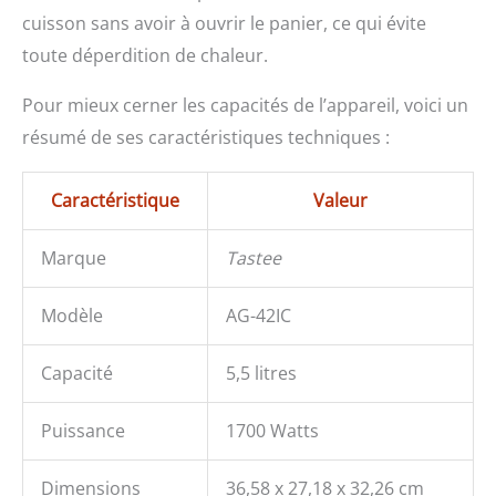
compact avec une
cuisson sans avoir à ouvrir le panier, ce qui évite
capacité de 5,5 litres,
toute déperdition de chaleur.
notre friteuse compacte
est parfaite pour
Pour mieux cerner les capacités de l’appareil, voici un
préparer rapidement et
facilement des repas
résumé de ses caractéristiques techniques :
familiaux. Le gril
innovant 2 en 1 est idéal
pour griller du pain ou
Caractéristique
Valeur
griller parfaitement votre
viande préférée.
Marque
Tastee
[Conseils réfrigérants]
L'utilisation de
Modèle
AG-42IC
l'application est
facultative, vous pouvez
accéder à toutes les
Capacité
5,5 litres
fonctions sans
application.
Puissance
1700 Watts
Dimensions
36,58 x 27,18 x 32,26 cm