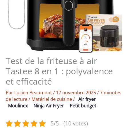
Test de la friteuse à air
Tastee 8 en 1 : polyvalence
et efficacité
Par
Lucien Beaumont
/
17 novembre 2025
/
7 minutes
de lecture
/
Matériel de cuisine
/
Air fryer
Moulinex
Ninja Air Fryer
Petit budget
5/5 - (10 votes)