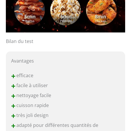
Bilan du test
Avantages
+
efficace
+
facile à utiliser
+
nettoyage facile
+
cuisson rapide
+
très joli design
+
adapté pour différentes quantités de