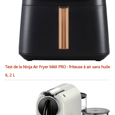
Test de la Ninja Air Fryer MAX PRO : friteuse à air sans huile
6, 2 L