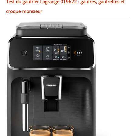
Test du gaufrier Lagrange 019622 : gaufres, gaufrettes et
croque-monsieur