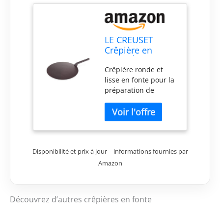
LE CREUSET
Crêpière en
Fonte Émaillée
Crêpière ronde et
avec Poignée en
lisse en fonte pour la
Fer, Spatule et
préparation de
Râteau en Bois,
délicieuses crêpes
32 cm, 3,275 kg,
sucrées et salées
Noir Mat,
Fonte économe en
20047320000460
énergie pour des
résultats de cuisson
Disponibilité et prix à jour – informations fournies par
optimaux, compatible
avec toutes sources
Amazon
de chaleur, y compris
l'induction Petit
rebord pour éviter les
Découvrez d’autres crêpières en fonte
débordements de la
pâte, livré avec un