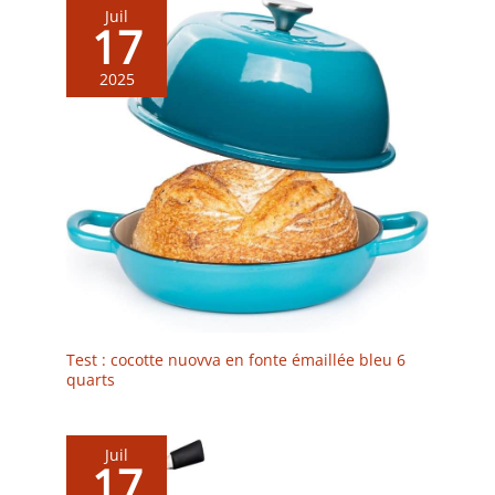
Juil
17
2025
Test : cocotte nuovva en fonte émaillée bleu 6
quarts
Juil
17