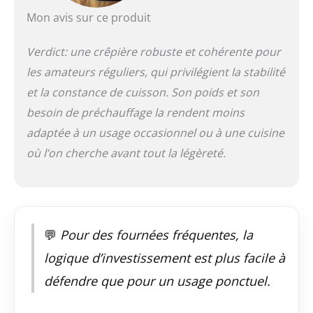
fonte émaillée
Mon avis sur ce produit
poignée en fer et
râteau en bois, 32
cm, Dimensions avec
Verdict: une crêpière robuste et cohérente pour
poignée : 49,4 x 32,1x
les amateurs réguliers, qui privilégient la stabilité
4,9 cm cm, Poids :
et la constance de cuisson. Son poids et son
3,275 kg, couleur :
Noir Mat,
besoin de préchauffage la rendent moins
20047320000460
adaptée à un usage occasionnel ou à une cuisine
où l’on cherche avant tout la légèreté.
💬
Pour des fournées fréquentes, la
logique d’investissement est plus facile à
défendre que pour un usage ponctuel.