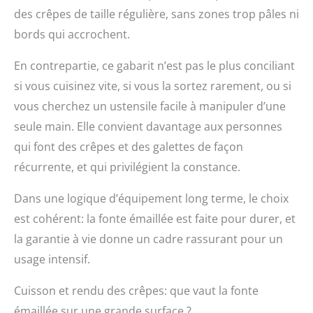
des crêpes de taille régulière, sans zones trop pâles ni
qualité, passe au lave-
vaisselle, garantie 30
bords qui accrochent.
ans Contenu : 1x Le
Creuset Crêpière en
En contrepartie, ce gabarit n’est pas le plus conciliant
fonte émaillée poignée
si vous cuisinez vite, si vous la sortez rarement, ou si
en fer et râteau en
bois, 32 cm,
vous cherchez un ustensile facile à manipuler d’une
Dimensions avec
seule main. Elle convient davantage aux personnes
poignée : 49,4 x 32,1x
4,9 cm cm, Poids : 3,275
qui font des crêpes et des galettes de façon
kg, couleur : Noir Mat,
récurrente, et qui privilégient la constance.
20047320000460
Dans une logique d’équipement long terme, le choix
est cohérent: la fonte émaillée est faite pour durer, et
la garantie à vie donne un cadre rassurant pour un
usage intensif.
Cuisson et rendu des crêpes: que vaut la fonte
émaillée sur une grande surface ?