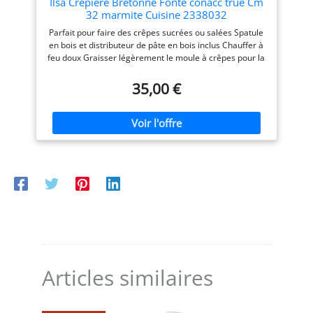
Ilsa Crêpière Bretonne Fonte conacc true Cm
et assemblée dans l'atelier
32 marmite Cuisine 2338032
breton de Krampouz.
Parfait pour faire des crêpes sucrées ou salées Spatule
ACCESSOIRES INCLUS :
en bois et distributeur de pâte en bois inclus Chauffer à
Livrée avec un râteau
feu doux Graisser légèrement le moule à crêpes pour la
(rozell) à crêpes plat pour
première fois
étaler la pâte sur la plaque
35,00 €
et une spatule (spanell) en
bois pour décoller les
crêpes. RÉPARABILITÉ 15
ANS : Les pièces détachées
sont disponibles au
minimum jusqu'à 15 ans
après l'achat. Le tampon
CLEAN+ (Réf ATE1) n'est
pas fourni
Articles similaires