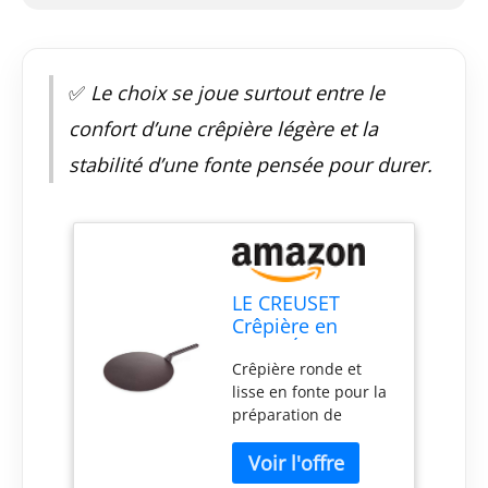
✅
Le choix se joue surtout entre le
confort d’une crêpière légère et la
stabilité d’une fonte pensée pour durer.
LE CREUSET
Crêpière en
Fonte Émaillée
Crêpière ronde et
avec Poignée en
lisse en fonte pour la
Fer, Spatule et
préparation de
Râteau en Bois,
délicieuses crêpes
32 cm, 3,275 kg,
sucrées et salées
Noir Mat,
Fonte économe en
20047320000460