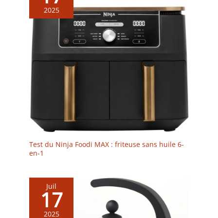
2025
Test du Ninja Foodi MAX : friteuse sans huile 6-
en-1
Juil
17
2025