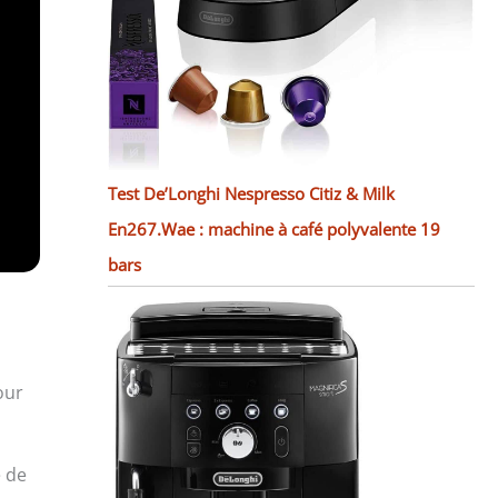
Test De’Longhi Nespresso Citiz & Milk
En267.Wae : machine à café polyvalente 19
bars
our
é de