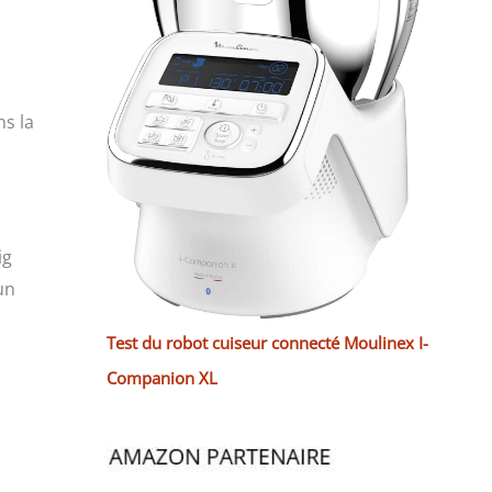
ns la
ig
un
Test du robot cuiseur connecté Moulinex I-
Companion XL