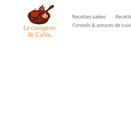
Aller
au
Recettes salées
Recett
contenu
Conseils & astuces de cuis