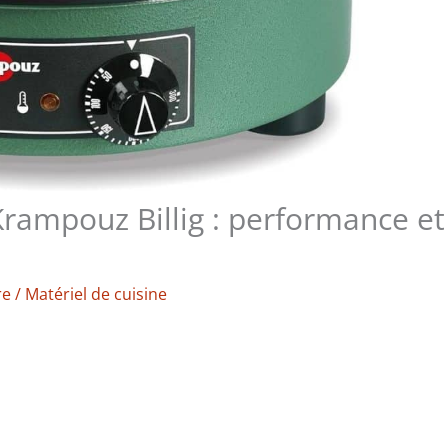
 Krampouz Billig : performance et
re
/
Matériel de cuisine