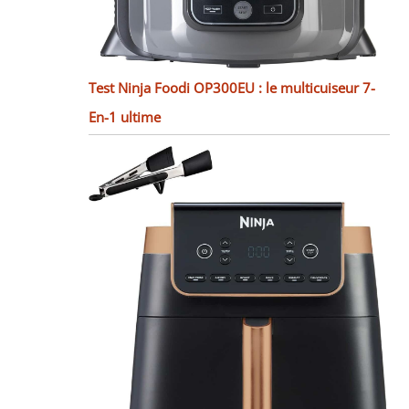
Test Ninja Foodi OP300EU : le multicuiseur 7-
En-1 ultime