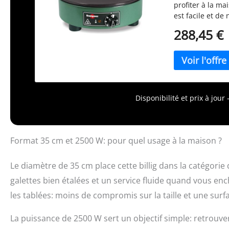
profiter à la ma
est facile et d
La plaque de cui
288,45 €
pas de revêtemen
enlevé et refai
usinée de 35 c
CUISSON RAPIDE
secondes avec l
homogène et un
Disponibilité et prix à jou
FRANCAISE : Crê
Krampouz. ACCES
pour étaler la p
décoller les cr
Format 35 cm et 2500 W: pour quel usage à la maison ?
disponibles au 
ATE1) n'est pas 
Le diamètre de 35 cm place cette billig dans la catégorie
galettes bien étalées et un service fluide quand vous en
les tablées: moins de compromis sur la taille et une surf
La puissance de 2500 W sert un objectif simple: retrou