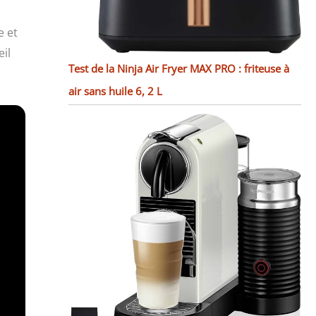
e et
il
Test de la Ninja Air Fryer MAX PRO : friteuse à
air sans huile 6, 2 L