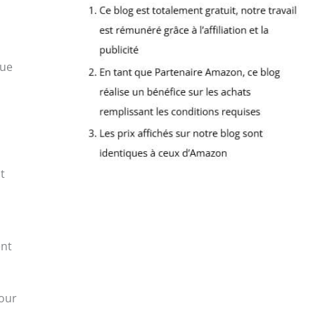
que
t
ent
pour