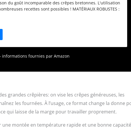
ison du goût incomparable des crêpes bretonnes. L'utilisation
e nombreuses recettes sont possibles ! MATÉRIAUX ROBUSTES :
sson est en fonte usinée et le châssis en acier. La plaque n'a
t, le culottage réalisé avant la première utilisation peut être
t à l'infini. GRANDE SURFACE DE CUISSON : Plaque en fonte
m de diamètre pour des crêpes grandes et gourmandes.
 ET HOMOGÈNE : Les crêpes sont dorées en quelques
a crêpière Billig ! Une conception exclusive pour une cuisson
e température réglable jusqu'à 300 °C. FABRICATION
r – informations fournies par Amazon
pière conçue, fabriquée et assemblée dans l'atelier breton de
SOIRES INCLUS : Livrée avec un râteau (rozell) à crêpes plat
âte sur la plaque et une spatule (spanell) en bois pour
êpes. RÉPARABILITÉ 15 ANS : Les pièces détachées sont
minimum jusqu'à 15 ans après l'achat. Le tampon CLEAN+ (Réf
fourni
 des grandes crêpières: on vise les crêpes généreuses, les
chaînez les fournées. À l’usage, ce format change la donne p
ace qui laisse de la marge pour travailler proprement.
ver une montée en température rapide et une bonne capacit