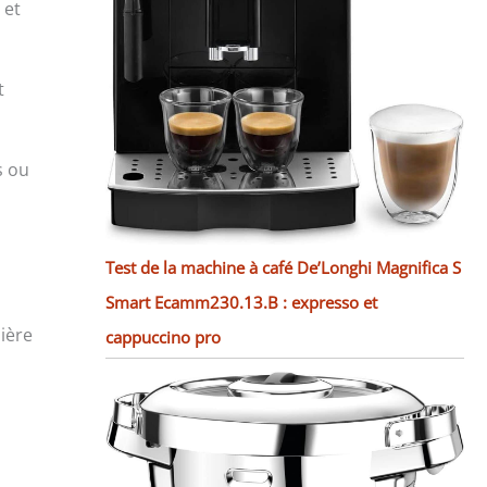
 et
t
s ou
Test de la machine à café De’Longhi Magnifica S
Smart Ecamm230.13.B : expresso et
ière
cappuccino pro