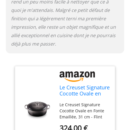
rend un peu moins facile à nettoyer que ce à
quoi je m’attendais. Malgré ce petit défaut de
finition qui a légèrement terni ma première
impression, elle reste un objet magnifique et un
allié exceptionnel en cuisine dont je ne pourrais
déjà plus me passer.
Le Creuset Signature
Cocotte Ovale en
Fonte Emaillée, 31
Le Creuset Signature
cm - Flint
Cocotte Ovale en Fonte
Emaillée, 31 cm - Flint
Couleur: flint Matériau:
324,00 €
Fonte émaillée