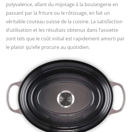
polyvalence, allant du mijotage à la boulangerie en
passant par la friture ou le rôtissage, en fait un
véritable couteau suisse de la cuisine. La satisfaction
d’utilisation et les résultats obtenus dans l’assiette
sont tels que le coût initial est rapidement amorti par
le plaisir qu’elle procure au quotidien.