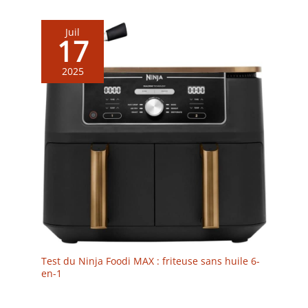
Juil
17
2025
Test du Ninja Foodi MAX : friteuse sans huile 6-
en-1