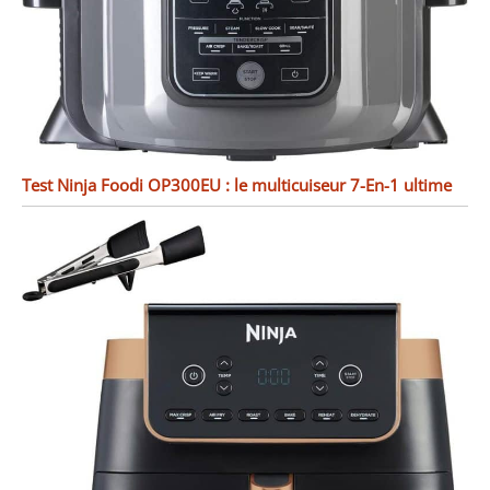
Test Ninja Foodi OP300EU : le multicuiseur 7-En-1 ultime