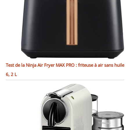
Test de la Ninja Air Fryer MAX PRO : friteuse à air sans huile
6, 2 L