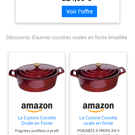
Découvrez d’autres cocottes ovales en fonte émaillée
La Cuisine Cocotte
La Cuisine Cocotte
Ovale en Fonte
ovale en fonte
Émaillée de 6,5L, 33
émaillée avec
Poignées profilées à profil
POIGNÉES À PROFIL EN V
cm, Revêtement
couvercle, 5 litres, 29