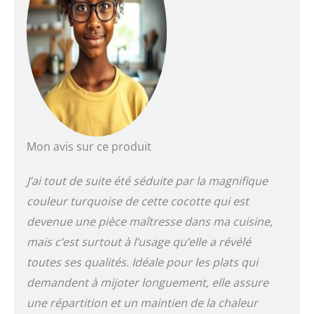
table et du bar.
Utilisation : la cocotte « 5
étoiles » en fonte assure
une répartition et un
stockage homogènes de
la chaleur, ce qui permet
d'obtenir des résultats de
cuisson de qualité
supérieure. La
conservation optimale de
Mon avis sur ce produit
la chaleur vous permet
de préparer des plats
J’ai tout de suite été séduite par la magnifique
riches en goût et délicats.
couleur turquoise de cette cocotte qui est
Notre cocotte est adaptée
à l'induction et est
devenue une pièce maîtresse dans ma cuisine,
également idéale pour
mais c’est surtout à l’usage qu’elle a révélé
une utilisation au four.
Faites frire parfaitement
toutes ses qualités. Idéale pour les plats qui
votre viande puis faites-
demandent à mijoter longuement, elle assure
la mijoter lentement
une répartition et un maintien de la chaleur
dans son propre jus.