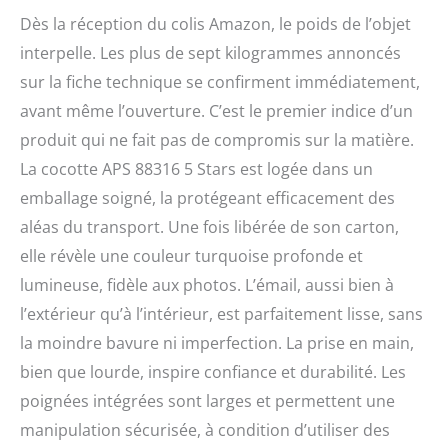
Dans le monde entier,
Dès la réception du colis Amazon, le poids de l’objet
APS distribue des
interpelle. Les plus de sept kilogrammes annoncés
produits dans les
domaines du buffet, de la
sur la fiche technique se confirment immédiatement,
table et du bar.
avant même l’ouverture. C’est le premier indice d’un
Utilisation : la cocotte « 5
produit qui ne fait pas de compromis sur la matière.
étoiles » en fonte assure
une répartition et un
La cocotte APS 88316 5 Stars est logée dans un
stockage homogènes de
emballage soigné, la protégeant efficacement des
la chaleur, ce qui permet
d'obtenir des résultats de
aléas du transport. Une fois libérée de son carton,
cuisson de qualité
elle révèle une couleur turquoise profonde et
supérieure. La
lumineuse, fidèle aux photos. L’émail, aussi bien à
conservation optimale de
la chaleur vous permet
l’extérieur qu’à l’intérieur, est parfaitement lisse, sans
de préparer des plats
la moindre bavure ni imperfection. La prise en main,
riches en goût et délicats.
bien que lourde, inspire confiance et durabilité. Les
Notre cocotte est adaptée
à l'induction et est
poignées intégrées sont larges et permettent une
également idéale pour
manipulation sécurisée, à condition d’utiliser des
une utilisation au four.