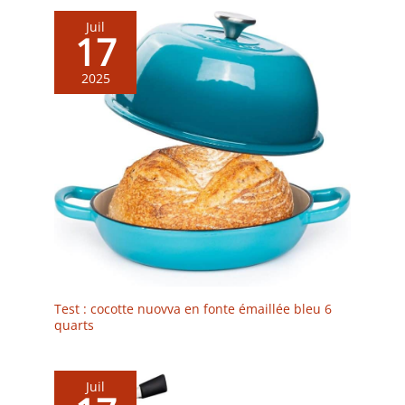
nettoyer, et dites adieu aux
facilitent la manipulation
Juil
difficultés liées au brossage
lors du service ou à la sortie
17
avec de la laine d'acier.
du four, tout en ajoutant
Excellent choix pour un
une touche pratique au
cadeau : Topbooc casserole
quotidien.
2025
émaillée aux couleurs
magnifiques est à la fois un
ustensile de cuisine et une
décoration de table. C'est
un cadeau pratique et de
bon goût pour votre famille
et vos amis.
Test : cocotte nuovva en fonte émaillée bleu 6
quarts
Juil