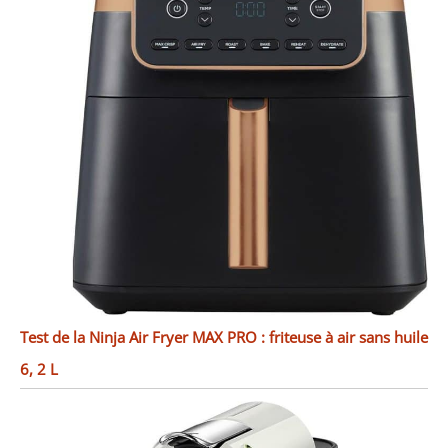
Test de la Ninja Air Fryer MAX PRO : friteuse à air sans huile
6, 2 L