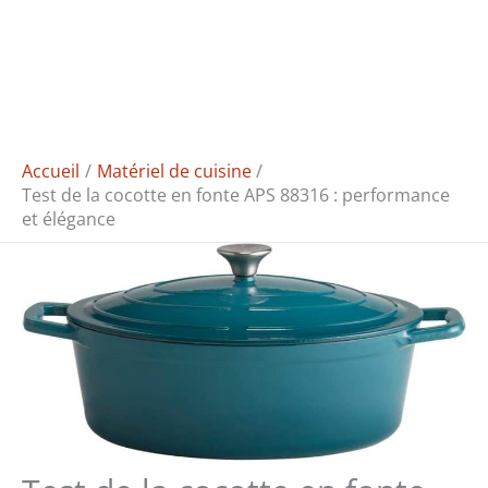
Accueil
Matériel de cuisine
Test de la cocotte en fonte APS 88316 : performance
et élégance