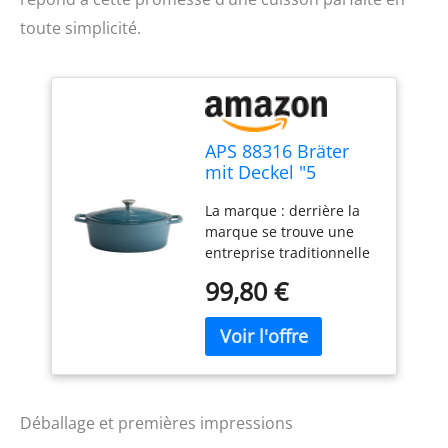
toute simplicité.
APS 88316 Bräter
mit Deckel "5
STARS", Gusseisen,
La marque : derrière la
induktionsgeeignet,
marque se trouve une
ofenfest, inkl.
entreprise traditionnelle
Deckelhalter, 33 x
allemande qui possède
25 cm, 5 Liter, türkis
99,80 €
depuis des décennies
une connaissance
approfondie dans la
fabrication d'articles de
restauration et de
service. L'entreprise
familiale est déjà à la
Déballage et premières impressions
quatrième génération.