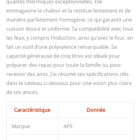
qualité supérieure et au
qualités thermiques exceptionnelles. Elle
revêtement en émail. Un
emmagasine la chaleur et la restitue lentement et de
peu d'entretien pour
manière parfaitement homogène, ce qui garantit une
profiter longtemps de
votre bijou de cuisine.
cuisson douce et uniforme. Sa compatibilité avec tous
les feux, y compris l’induction, ainsi qu’avec le four, en
fait un outil d’une polyvalence remarquable. Sa
capacité généreuse de cinq litres est idéale pour
préparer des repas pour toute la famille ou pour
recevoir des amis. J’ai résumé ses spécifications clés
dans le tableau ci-dessous pour une vision plus claire
de ses atouts.
Caractéristique
Donnée
Marque
APS