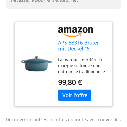
nécessaire pour la manœuvrer.
votre bijou de cuisine.
APS 88316 Bräter
mit Deckel "5
STARS", Gusseisen,
La marque : derrière la
induktionsgeeignet,
marque se trouve une
ofenfest, inkl.
entreprise traditionnelle
Deckelhalter, 33 x
allemande qui possède
25 cm, 5 Liter, türkis
99,80 €
depuis des décennies
une connaissance
approfondie dans la
fabrication d'articles de
restauration et de
service. L'entreprise
familiale est déjà à la
Découvrez d’autres cocottes en fonte avec couvercles
quatrième génération.