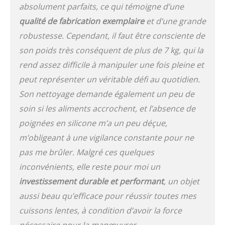
Matériau : les cocottes en
absolument parfaits, ce qui témoigne d’une
fonte émaillée
qualité de fabrication exemplaire
et d’une grande
conduisent non
robustesse. Cependant, il faut être consciente de
seulement bien la
chaleur, mais peuvent
son poids très conséquent de plus de 7 kg, qui la
également la stocker
rend assez difficile à manipuler une fois pleine et
longtemps en préservant
l'énergie. Données : avec
peut représenter un véritable défi au quotidien.
une taille de 33 x 25 cm
Son nettoyage demande également un peu de
et une hauteur de 11 ou
soin si les aliments accrochent, et l’absence de
17,5 cm (avec couvercle)
Entretien : la cocotte « 5
poignées en silicone m’a un peu déçue,
étoiles » ne passe pas au
m’obligeant à une vigilance constante pour ne
lave-vaisselle, mais le
pas me brûler. Malgré ces quelques
nettoyage à la main est
facile grâce à la
inconvénients, elle reste pour moi un
construction en fonte de
investissement durable et performant
, un objet
qualité supérieure et au
revêtement en émail. Un
aussi beau qu’efficace pour réussir toutes mes
peu d'entretien pour
cuissons lentes, à condition d’avoir la force
profiter longtemps de