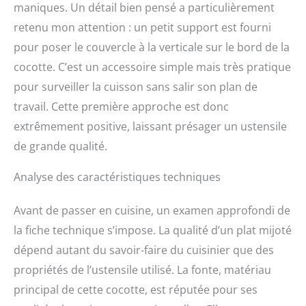
Faites frire parfaitement
maniques. Un détail bien pensé a particulièrement
votre viande puis faites-
retenu mon attention : un petit support est fourni
la mijoter lentement
pour poser le couvercle à la verticale sur le bord de la
dans son propre jus.
Matériau : les cocottes en
cocotte. C’est un accessoire simple mais très pratique
fonte émaillée
pour surveiller la cuisson sans salir son plan de
conduisent non
travail. Cette première approche est donc
seulement bien la
chaleur, mais peuvent
extrêmement positive, laissant présager un ustensile
également la stocker
de grande qualité.
longtemps en préservant
l'énergie. Données : avec
Analyse des caractéristiques techniques
une taille de 33 x 25 cm
et une hauteur de 11 ou
17,5 cm (avec couvercle)
Avant de passer en cuisine, un examen approfondi de
Entretien : la cocotte « 5
la fiche technique s’impose. La qualité d’un plat mijoté
étoiles » ne passe pas au
dépend autant du savoir-faire du cuisinier que des
lave-vaisselle, mais le
nettoyage à la main est
propriétés de l’ustensile utilisé. La fonte, matériau
facile grâce à la
principal de cette cocotte, est réputée pour ses
construction en fonte de