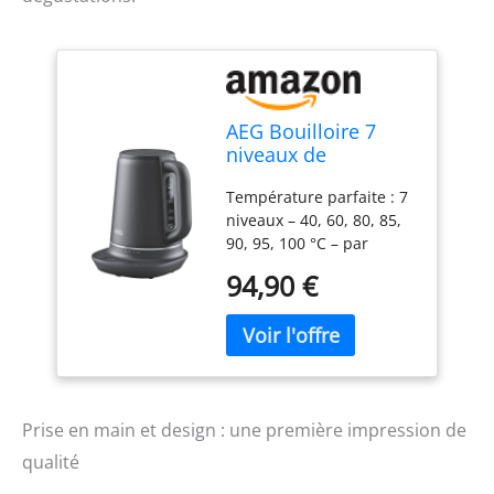
AEG Bouilloire 7
niveaux de
température, 3
Température parfaite : 7
arrêts de sécurité,
niveaux – 40, 60, 80, 85,
fonction maintien
90, 95, 100 °C – par
au chaud, 1,7 l, anti-
exemple nourriture pour
goutte, nettoyage
94,90 €
bébé à 40 °C, thé vert à
facile, base à 360°,
80 °C ou café à 95 °C –
antidérapante,
arrêt automatique
indicateur LED, gris,
lorsque la température
K7-1-6BP
sélectionnée est atteinte
Profitez plus longtemps :
la température constante
Prise en main et design : une première impression de
est maintenue pendant
qualité
40 minutes - Une fois que