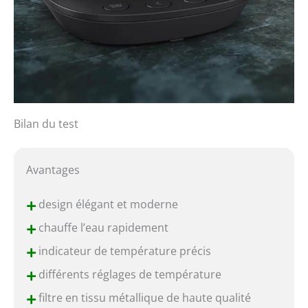
Bilan du test
Avantages
+
design élégant et moderne
+
chauffe l’eau rapidement
+
indicateur de température précis
+
différents réglages de température
+
filtre en tissu métallique de haute qualité