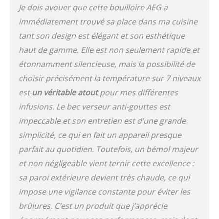
grâce au couvercle à
Je dois avouer que cette bouilloire AEG a
ouverture lente et au bec
immédiatement trouvé sa place dans ma cuisine
verseur anti-goutte –
Nettoyage facile, vidange
tant son design est élégant et son esthétique
et remplissage – Base à
haut de gamme. Elle est non seulement rapide et
360° pour
déposer/soulever dans
étonnamment silencieuse, mais la possibilité de
toutes les directions
choisir précisément la température sur 7 niveaux
Contenu de la livraison
est
un véritable atout
pour mes différentes
pratique : 1 bouilloire
Gourmet 7 de 1,7 l K7 //
infusions. Le bec verseur anti-gouttes est
Recommandation
impeccable et son entretien est d’une grande
d'accessoires : détartrant
simplicité, ce qui en fait un appareil presque
universel ECF5
parfait au quotidien. Toutefois, un bémol majeur
et non négligeable vient ternir cette excellence :
sa paroi extérieure devient très chaude, ce qui
impose une vigilance constante pour éviter les
brûlures. C’est un produit que j’apprécie