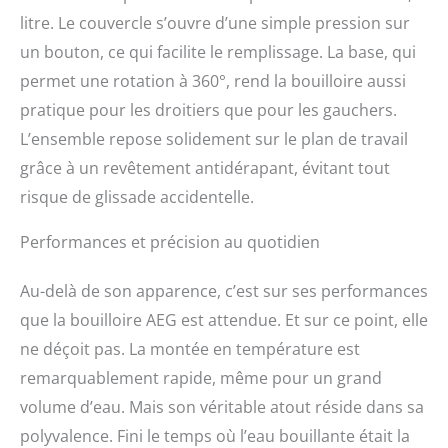
Contenu de la livraison
litre. Le couvercle s’ouvre d’une simple pression sur
pratique : 1 bouilloire
un bouton, ce qui facilite le remplissage. La base, qui
Gourmet 7 de 1,7 l K7 //
permet une rotation à 360°, rend la bouilloire aussi
Recommandation
d'accessoires : détartrant
pratique pour les droitiers que pour les gauchers.
universel ECF5
L’ensemble repose solidement sur le plan de travail
grâce à un revêtement antidérapant, évitant tout
risque de glissade accidentelle.
Performances et précision au quotidien
Au-delà de son apparence, c’est sur ses performances
que la bouilloire AEG est attendue. Et sur ce point, elle
ne déçoit pas. La montée en température est
remarquablement rapide, même pour un grand
volume d’eau. Mais son véritable atout réside dans sa
polyvalence. Fini le temps où l’eau bouillante était la