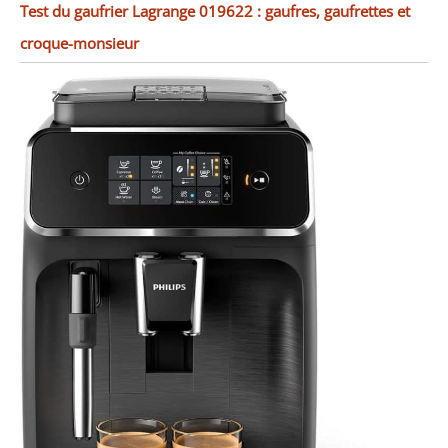
Test du gaufrier Lagrange 019622 : gaufres, gaufrettes et
croque-monsieur