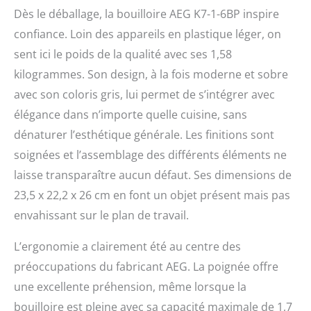
la température tombe de
Dès le déballage, la bouilloire AEG K7-1-6BP inspire
2 °C, la bouilloire se
réchauffe
confiance. Loin des appareils en plastique léger, on
automatiquement
sent ici le poids de la qualité avec ses 1,58
Sécurité : le revêtement
kilogrammes. Son design, à la fois moderne et sobre
antidérapant de la base
minimise le risque de
avec son coloris gris, lui permet de s’intégrer avec
glissement - Arrêt de
élégance dans n’importe quelle cuisine, sans
sécurité 3 fois si trop
faible/pas d'eau dans la
dénaturer l’esthétique générale. Les finitions sont
bouilloire, atteindre la
soignées et l’assemblage des différents éléments ne
température, quitter la
laisse transparaître aucun défaut. Ses dimensions de
base Grande ouverture :
pas de renversement
23,5 x 22,2 x 26 cm en font un objet présent mais pas
grâce au couvercle à
envahissant sur le plan de travail.
ouverture lente et au bec
verseur anti-goutte –
L’ergonomie a clairement été au centre des
Nettoyage facile, vidange
et remplissage – Base à
préoccupations du fabricant AEG. La poignée offre
360° pour
une excellente préhension, même lorsque la
déposer/soulever dans
bouilloire est pleine avec sa capacité maximale de 1,7
toutes les directions