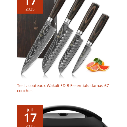
17
2025
Test : couteaux Wakoli EDIB Essentials damas 67
couches
Juil
17
2025