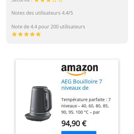
Notes des utilisateurs 4.4/5
Note de 4.4 pour 200 utilisateurs
AEG Bouilloire 7
niveaux de
température, 3
Température parfaite : 7
arrêts de sécurité,
niveaux – 40, 60, 80, 85,
fonction maintien
90, 95, 100 °C – par
au chaud, 1,7 l, anti-
exemple nourriture pour
goutte, nettoyage
94,90 €
bébé à 40 °C, thé vert à
facile, base à 360°,
80 °C ou café à 95 °C –
antidérapante,