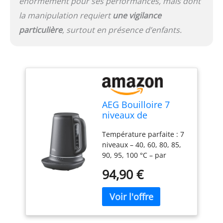
énormément pour ses performances, mais dont
la manipulation requiert
une vigilance
particulière
, surtout en présence d’enfants.
AEG Bouilloire 7
niveaux de
température, 3
Température parfaite : 7
arrêts de sécurité,
niveaux – 40, 60, 80, 85,
fonction maintien
90, 95, 100 °C – par
au chaud, 1,7 l, anti-
exemple nourriture pour
goutte, nettoyage
94,90 €
bébé à 40 °C, thé vert à
facile, base à 360°,
80 °C ou café à 95 °C –
antidérapante,
arrêt automatique
indicateur LED, gris,
lorsque la température
K7-1-6BP
sélectionnée est atteinte