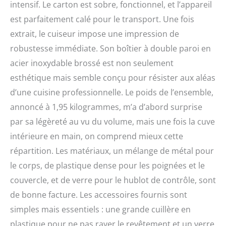
intensif. Le carton est sobre, fonctionnel, et l’appareil
chaleur Caractéristiques
est parfaitement calé pour le transport. Une fois
de sécurité : Le couvercle
du cuiseur à riz est doté
extrait, le cuiseur impose une impression de
d'un verrou de sécurité
robustesse immédiate. Son boîtier à double paroi en
et la cuve intérieure est
dotée d'un double
acier inoxydable brossé est non seulement
revêtement antiadhésif.
esthétique mais semble conçu pour résister aux aléas
Les poignées en
d’une cuisine professionnelle. Le poids de l’ensemble,
plastique résistantes à la
chaleur offrent une
annoncé à 1,95 kilogrammes, m’a d’abord surprise
sécurité supplémentaire
par sa légèreté au vu du volume, mais une fois la cuve
pendant l'utilisation
intérieure en main, on comprend mieux cette
Fonction de maintien au
chaud automatique : le
répartition. Les matériaux, un mélange de métal pour
cuiseur à riz est équipé
le corps, de plastique dense pour les poignées et le
d'une fonction de
maintien au chaud
couvercle, et de verre pour le hublot de contrôle, sont
automatique qui garantit
de bonne facture. Les accessoires fournis sont
que votre riz reste
simples mais essentiels : une grande cuillère en
toujours à la température
idéale jusqu'à ce que
plastique pour ne pas rayer le revêtement et un verre