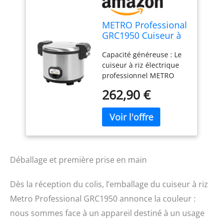
METRO Professional
GRC1950 Cuiseur à
riz 12 L 1290 W,
Capacité généreuse : Le
maintien au chaud,
cuiseur à riz électrique
utilisation
professionnel METRO
professionnelle
GRC1950 offre une
avec revêtement
262,90 €
capacité de 12 litres,
anti-adhésif, boîtier
idéale pour les plus
en acier inoxydable
grandes portions de riz
double paroi,
Matériaux de haute
cuillère et verre
qualité : Fabriqué en
doseur
acier inoxydable 201
laqué mat, le pot
Déballage et première prise en main
intérieur est durable et
robuste, tandis que le
Dès la réception du colis, l’emballage du cuiseur à riz
boîtier en acier
Metro Professional GRC1950 annonce la couleur :
inoxydable à double
paroi assure une
nous sommes face à un appareil destiné à un usage
rétention optimale de la