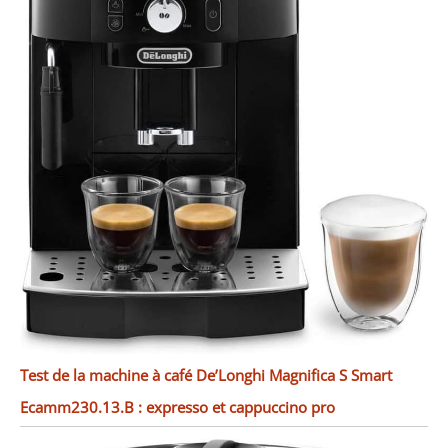
Test de la machine à café De’Longhi Magnifica S Smart
Ecamm230.13.B : expresso et cappuccino pro