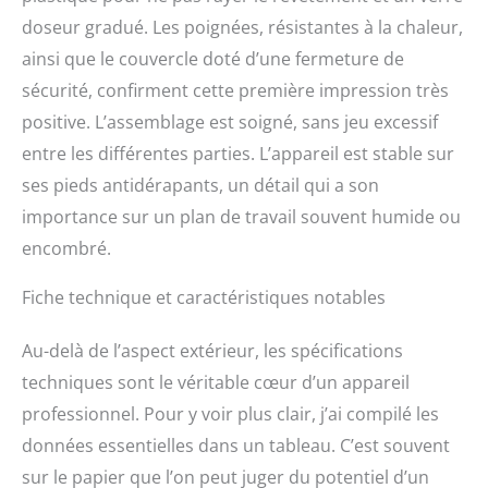
vous soyez prêt à le
doseur gradué. Les poignées, résistantes à la chaleur,
servir Efficace et puissant
ainsi que le couvercle doté d’une fermeture de
: Avec une puissance de
1950 W et une plage de
sécurité, confirment cette première impression très
température de 155 à
positive. L’assemblage est soigné, sans jeu excessif
165°C, ce cuiseur à riz est
particulièrement efficace
entre les différentes parties. L’appareil est stable sur
et délivre jusqu'à 30
ses pieds antidérapants, un détail qui a son
délicieuses portions de
importance sur un plan de travail souvent humide ou
riz en seulement 45
minutes
encombré.
Fiche technique et caractéristiques notables
Au-delà de l’aspect extérieur, les spécifications
techniques sont le véritable cœur d’un appareil
professionnel. Pour y voir plus clair, j’ai compilé les
données essentielles dans un tableau. C’est souvent
sur le papier que l’on peut juger du potentiel d’un