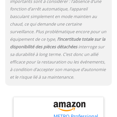
importants sont à considérer : l’absence d’une
: Avec une puissance de
1950 W et une plage de
fonction d’arrêt automatique, l’appareil
température de 155 à
basculant simplement en mode maintien au
165°C, ce cuiseur à riz est
particulièrement efficace
chaud, ce qui demande une certaine
et délivre jusqu'à 30
surveillance. Plus problématique encore pour un
délicieuses portions de
équipement de ce type,
l’incertitude totale sur la
riz en seulement 45
minutes
disponibilité des pièces détachées
interroge sur
sa durabilité à long terme. C’est donc un allié
efficace pour la restauration ou les événements,
à condition d’accepter son manque d’autonomie
et le risque lié à sa maintenance.
METRO Professional