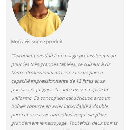
du cuiseur à riz est doté
d'un verrou de sécurité
et la cuve intérieure est
dotée d'un double
revêtement antiadhésif.
Les poignées en
plastique résistantes à la
Mon avis sur ce produit
chaleur offrent une
sécurité supplémentaire
Clairement destiné à un usage professionnel ou
pendant l'utilisation
pour les très grandes tablées, ce cuiseur à riz
Fonction de maintien au
chaud automatique : le
Metro Professional m’a convaincue par sa
cuiseur à riz est équipé
capacité impressionnante de 12 litres
et sa
d'une fonction de
maintien au chaud
puissance qui garantit une cuisson rapide et
automatique qui garantit
uniforme. Sa conception est sérieuse avec un
que votre riz reste
boîtier robuste en acier inoxydable à double
toujours à la température
idéale jusqu'à ce que
paroi et une cuve antiadhésive qui simplifie
vous soyez prêt à le
grandement le nettoyage. Toutefois, deux points
servir Efficace et puissant