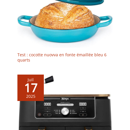
Test : cocotte nuovva en fonte émaillée bleu 6
quarts
Juil
17
2025