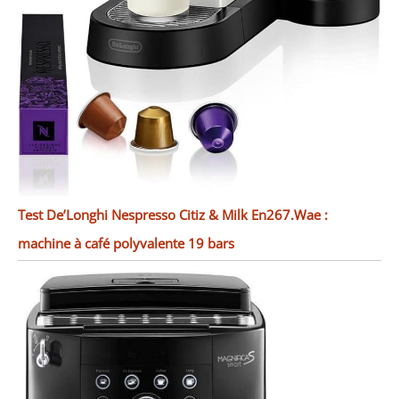
Test De’Longhi Nespresso Citiz & Milk En267.Wae :
machine à café polyvalente 19 bars