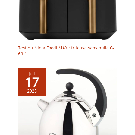
Test du Ninja Foodi MAX : friteuse sans huile 6-
en-1
Juil
17
2025