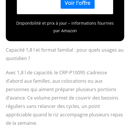
pièce Dimensions de
qualité supérieure :
Disponibilité et prix à jour – informations fournies
par Amazon
Capacité 1,8 l et format familial : pour quels usages au
quotidien ?
Avec 1,8 l de capacité, le CRP-P1009S s’adresse
d’abord aux familles, aux colocations ou aux
personnes qui aiment préparer plusieurs portions
d’avance. Ce volume permet de couvrir des besoins
réguliers sans relancer des cycles, un point
appréciable quand le riz accompagne plusieurs repas
de la semaine.