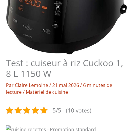
Test : cuiseur à riz Cuckoo 1,
8 L 1150 W
Par
Claire Lemoine
/
21 mai 2026
/
6 minutes de
lecture
/
Matériel de cuisine
5/5 - (10 votes)