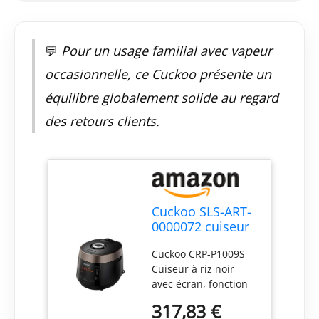
💬
Pour un usage familial avec vapeur
occasionnelle, ce Cuckoo présente un
équilibre globalement solide au regard
des retours clients.
Cuckoo SLS-ART-
0000072 cuiseur
à Riz 1,8 L 1150
Cuckoo CRP-P1009S
W Marron, Rouge
Cuiseur à riz noir
avec écran, fonction
de cuisson à la
317,83 €
vapeur, protection