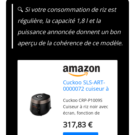
🔍
Si votre consommation de riz est
régulière, la capacité 1,8 l et la
puissance annoncée donnent un bon
aperçu de la cohérence de ce modèle.
Cuckoo SLS-ART-
0000072 cuiseur à
Riz 1,8 L 1150 W
Cuckoo CRP-P1009S
Marron, Rouge
Cuiseur à riz noir avec
écran, fonction de
cuisson à la vapeur,
317,83 €
protection contre la
surchauffe Contenu : 1