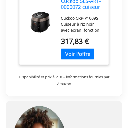
Cuckoo SLS-ART-
0000072 cuiseur
à Riz 1,8 L 1150
Cuckoo CRP-P1009S
W Marron, Rouge
Cuiseur à riz noir
avec écran, fonction
de cuisson à la
317,83 €
vapeur, protection
contre la surchauffe
Contenu : 1 pièce
Dimensions de
qualité supérieure :
Disponibilité et prix à jour – informations fournies par
Amazon