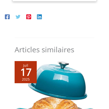
retire facilement et se nettoie vite, ce qui réduit
nettement le temps passé à faire la vaisselle après la
cuisson Format compact : Sa capacité de 0,6 litre et son
encombrement réduit conviennent aux petites cuisines,
aux studios ou comme appareil supplémentaire dans
une résidence secondaire ou un espace de travail
Confort d’utilisation : Commandes simples, couvercle
avec fenêtre de contrôle et accessoires fournis comme
le gobelet doseur et la cuillère pour obtenir la quantité
de riz idéale à chaque préparation
Articles similaires
Juil
17
2025