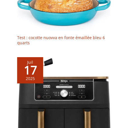
Test : cocotte nuovva en fonte émaillée bleu 6
quarts
Juil
17
2025