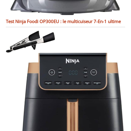
Test Ninja Foodi OP300EU : le multicuiseur 7-En-1 ultime