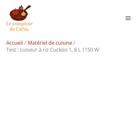
Aller
Rechercher
au
contenu
Accueil
Matériel de cuisine
Test : cuiseur à riz Cuckoo 1, 8 L 1150 W