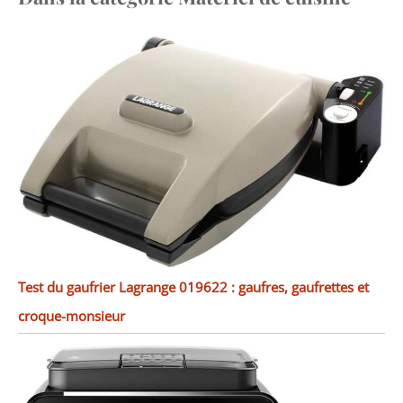
Test du gaufrier Lagrange 019622 : gaufres, gaufrettes et
croque-monsieur