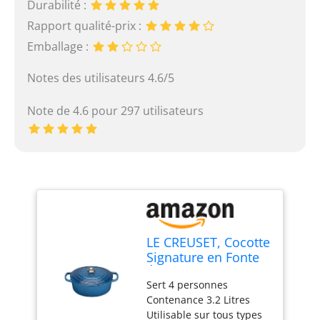
Durabilité :
Rapport qualité-prix :
Emballage :
Notes des utilisateurs 4.6/5
Note de 4.6 pour 297 utilisateurs
LE CREUSET, Cocotte
Signature en Fonte
Émaillée avec
Sert 4 personnes
Couvercle, Ø 25 cm,
Contenance 3.2 Litres
Ovale, Compatible
Utilisable sur tous types
avec Toutes Sources