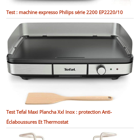
Test : machine expresso Philips série 2200 EP2220/10
Test Tefal Maxi Plancha Xxl Inox : protection Anti-
Éclaboussures Et Thermostat