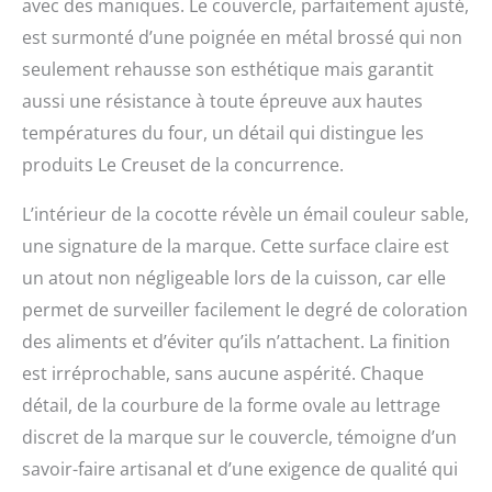
avec des maniques. Le couvercle, parfaitement ajusté,
pot au feu, mais aussi
est surmonté d’une poignée en métal brossé qui non
pour des pièces de
viandes telles que gigot,
seulement rehausse son esthétique mais garantit
poulet… Son excellente
aussi une résistance à toute épreuve aux hautes
répartition de la chaleur
températures du four, un détail qui distingue les
et sa montée progressive
en température permet
produits Le Creuset de la concurrence.
la conservation des
qualités nutritionnelles
L’intérieur de la cocotte révèle un émail couleur sable,
des aliments.<P> La
une signature de la marque. Cette surface claire est
nouvelle cocotte gagne
encore en technicité avec
un atout non négligeable lors de la cuisson, car elle
un nouvel émail intérieur
permet de surveiller facilement le degré de coloration
renforcé, spécialement
élaboré pour mieux
des aliments et d’éviter qu’ils n’attachent. La finition
résister aux affres du
est irréprochable, sans aucune aspérité. Chaque
temps (salissures,
détail, de la courbure de la forme ovale au lettrage
ternissement, rayures). Il
ne s’altère pas sous
discret de la marque sur le couvercle, témoigne d’un
l’action des acides
savoir-faire artisanal et d’une exigence de qualité qui
alimentaires, résiste