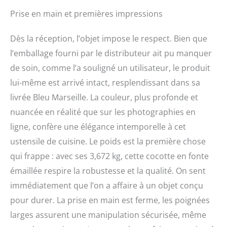
250 °C <b> Garantie </b>:
Marseille
A vie <b>Capacité</b>:
Prise en main et premières impressions
3.2 Litre(s) <b> Matière
</b>: Fonte <b> Couleur
Dès la réception, l’objet impose le respect. Bien que
</b>: Marseille
l’emballage fourni par le distributeur ait pu manquer
<b>Description du
produit</b>:
de soin, comme l’a souligné un utilisateur, le produit
L’indispensable cocotte
lui-même est arrivé intact, resplendissant dans sa
Le Creuset en fonte
émaillée est
livrée Bleu Marseille. La couleur, plus profonde et
incontournable pour
nuancée en réalité que sur les photographies en
réaliser vos plats mijotés!
ligne, confère une élégance intemporelle à cet
Multi-usages, c'est votre
compagne culinaire de
ustensile de cuisine. Le poids est la première chose
tous les jours !!<P> La
qui frappe : avec ses 3,672 kg, cette cocotte en fonte
cocotte en fonte émaillée
émaillée respire la robustesse et la qualité. On sent
permet de cuisiner de
délicieux plats mijotés
immédiatement que l’on a affaire à un objet conçu
tels que blanquette de
pour durer. La prise en main est ferme, les poignées
veau, bœuf braisé, bœuf
bourguignon,
larges assurent une manipulation sécurisée, même
carbonnade ou encore