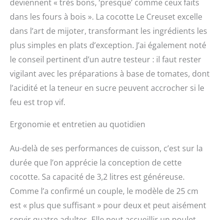
deviennent « très bons, ‘presque’ comme ceux faits
conservera votre plat au
dans les fours à bois ». La cocotte Le Creuset excelle
chaud longtemps. Sa
forte inertie permet de
dans l’art de mijoter, transformant les ingrédients les
maintenir au chaud
plus simples en plats d’exception. J’ai également noté
après cuisson, même
le conseil pertinent d’un autre testeur : il faut rester
tout feux éteint.<P>
Chaque pièce est
vigilant avec les préparations à base de tomates, dont
fabriquée à partir d’un
l’acidité et la teneur en sucre peuvent accrocher si le
moule en sable
individuel et travaillée
feu est trop vif.
artisanalement en France
depuis 1925, elle est
Ergonomie et entretien au quotidien
donc unique, d’une
qualité exceptionnelle &
Au-delà de ses performances de cuisson, c’est sur la
garantie à vie à travers le
durée que l’on apprécie la conception de cette
monde et les générations
<b>Nombre de
cocotte. Sa capacité de 3,2 litres est généreuse.
parts</b>: 4 Personne(s)
Comme l’a confirmé un couple, le modèle de 25 cm
<b>Température
four</b>: 250 °C
est « plus que suffisant » pour deux et peut aisément
<b>Entretien</b>:
servir quatre adultes. Elle peut accueillir un poulet