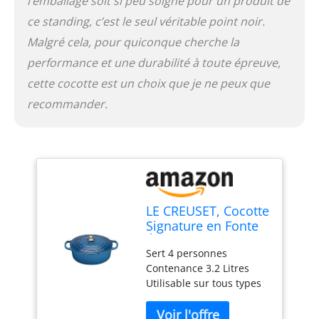
l’emballage soit si peu soigné pour un produit de
ternissement, rayures). Il
ce standing, c’est le seul véritable point noir.
ne s’altère pas sous
Malgré cela, pour quiconque cherche la
l’action des acides
alimentaires, résiste
performance et une durabilité à toute épreuve,
mieux aux chocs
cette cocotte est un choix que je ne peux que
thermiques et se nettoie
recommander.
plus facilement.<P> Les
cocottes offrent des
poignées ergonomiques
plus larges de 45 % par
rapport aux précédentes
éditions. Plus adaptées,
elles sont un gage de
LE CREUSET, Cocotte
sécurité en cuisine. Plus
Signature en Fonte
stylisé et ajusté, le
Émaillée avec
couvercle permet une
Sert 4 personnes
Couvercle, Ø 25 cm,
meilleure hydratation du
Contenance 3.2 Litres
Ovale, Compatible
plat et une meilleure
Utilisable sur tous types
avec Toutes Sources
conservation des arômes.
de feux, y compris
de Chaleur
En son centre trône un
l'induction Fabriqué en
(Induction Incluse),
nouveau bouton en acier