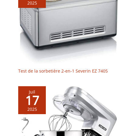
compris l’induction & le
2025
four, elle fera office de
plat de service &
conservera votre plat au
chaud longtemps. Sa
forte inertie permet de
maintenir au chaud
après cuisson, même
tout feux éteint.<P>
Chaque pièce est
fabriquée à partir d’un
Test de la sorbetière 2-en-1 Severin EZ 7405
moule en sable
individuel et travaillée
artisanalement en France
depuis 1925, elle est
Juil
17
donc unique, d’une
qualité exceptionnelle &
2025
garantie à vie à travers le
monde et les générations
<b>Nombre de
parts</b>: 4 Personne(s)
<b>Température