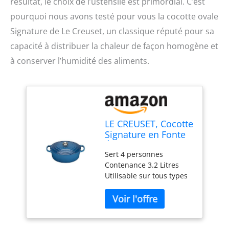
résultat, le choix de l’ustensile est primordial. C’est
pourquoi nous avons testé pour vous la cocotte ovale
Signature de Le Creuset, un classique réputé pour sa
capacité à distribuer la chaleur de façon homogène et
à conserver l’humidité des aliments.
LE CREUSET, Cocotte
Signature en Fonte
Émaillée avec
Sert 4 personnes
Couvercle, Ø 25 cm,
Contenance 3.2 Litres
Ovale, Compatible
Utilisable sur tous types
avec Toutes Sources
de feux, y compris
de Chaleur
l'induction Fabriqué en
(Induction Incluse),
France Garantie à vie
Capacité : 3.2 L,
Température maximale:
3.672 kg, Bleu