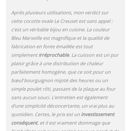
délicieux plats mijotés
tels que blanquette de
Après plusieurs utilisations, mon verdict sur
veau, bœuf braisé, bœuf
bourguignon,
cette cocotte ovale Le Creuset est sans appel :
carbonnade ou encore
c’est un véritable bijou en cuisine. La couleur
pot au feu, mais aussi
Bleu Marseille est magnifique et la qualité de
pour des pièces de
viandes telles que gigot,
fabrication en fonte émaillée est tout
poulet… Son excellente
simplement
irréprochable
. La cuisson est un pur
répartition de la chaleur
plaisir grâce à une distribution de chaleur
et sa montée progressive
en température permet
parfaitement homogène, que ce soit pour un
la conservation des
bœuf bourguignon mijoté des heures ou un
qualités nutritionnelles
des aliments.<P> La
simple poulet rôti, passant de la plaque au four
nouvelle cocotte gagne
sans aucun souci. L’entretien est également
encore en technicité avec
d’une simplicité déconcertante, un vrai plus au
un nouvel émail intérieur
renforcé, spécialement
quotidien. Certes, le prix est un
investissement
élaboré pour mieux
conséquent
, et il est vraiment dommage que
résister aux affres du
temps (salissures,