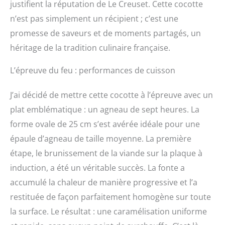
justifient la réputation de Le Creuset. Cette cocotte
mieux aux chocs
thermiques et se nettoie
n’est pas simplement un récipient ; c’est une
plus facilement.<P> Les
promesse de saveurs et de moments partagés, un
cocottes offrent des
poignées ergonomiques
héritage de la tradition culinaire française.
plus larges de 45 % par
rapport aux précédentes
L’épreuve du feu : performances de cuisson
éditions. Plus adaptées,
elles sont un gage de
J’ai décidé de mettre cette cocotte à l’épreuve avec un
sécurité en cuisine. Plus
plat emblématique : un agneau de sept heures. La
stylisé et ajusté, le
couvercle permet une
forme ovale de 25 cm s’est avérée idéale pour une
meilleure hydratation du
épaule d’agneau de taille moyenne. La première
plat et une meilleure
conservation des arômes.
étape, le brunissement de la viande sur la plaque à
En son centre trône un
induction, a été un véritable succès. La fonte a
nouveau bouton en acier
accumulé la chaleur de manière progressive et l’a
inoxydable. Il résiste à
toutes les températures
restituée de façon parfaitement homogène sur toute
du four et se saisit plus
la surface. Le résultat : une caramélisation uniforme
facilement grâce à sa