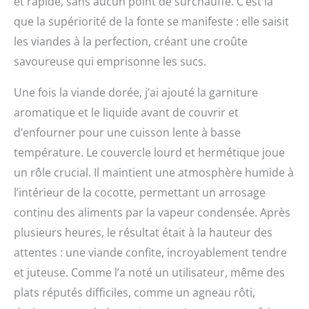
et rapide, sans aucun point de surchauffe. C’est là
préhension ergonomique
pour une meilleure
que la supériorité de la fonte se manifeste : elle saisit
sécurité d’utilisation.<P>
les viandes à la perfection, créant une croûte
Connue pour ses
couleurs vives et
savoureuse qui emprisonne les sucs.
attrayantes, nous vous
proposons une palette
Une fois la viande dorée, j’ai ajouté la garniture
encore plus riche
aromatique et le liquide avant de couvrir et
assortie de quinze
coloris. Place à des
d’enfourner pour une cuisson lente à basse
tonalités originales,
température. Le couvercle lourd et hermétique joue
chics, gourmandes,
un rôle crucial. Il maintient une atmosphère humide à
flamboyantes et
explosives. La nouvelle
l’intérieur de la cocotte, permettant un arrosage
gamme Le Creuset
continu des aliments par la vapeur condensée. Après
illumine désormais votre
plusieurs heures, le résultat était à la hauteur des
quotidien… en
technicolor !<P>
attentes : une viande confite, incroyablement tendre
Compatible tous feux, y
et juteuse. Comme l’a noté un utilisateur, même des
compris l’induction & le
four, elle fera office de
plats réputés difficiles, comme un agneau rôti,
plat de service &