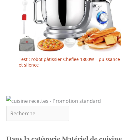
four</b>: 250 °C
<b>Entretien</b>:
Compatible au lave
vaisselle
Test : robot pâtissier Cheflee 1800W – puissance
et silence
Dans la catégorie Matériel de cuisine