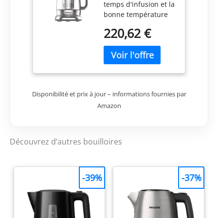
temps d'infusion et la
Acier inoxydable
bonne température
pour chaque type de
220,62 €
thé Le filtre à thé est
automatiquement
abaissé dès que la
température de l'eau
réglée est atteinte Le
filtre à thé se soulève
Disponibilité et prix à jour – informations fournies par
automatiquement
Amazon
dès que le temps
d'infusion réglé est
écoulé Minuterie
d'allumage 24 heures
Découvrez d’autres bouilloires
(démarrage
automatique)
-39%
-37%