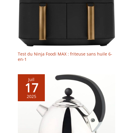
Test du Ninja Foodi MAX : friteuse sans huile 6-
en-1
Juil
17
2025