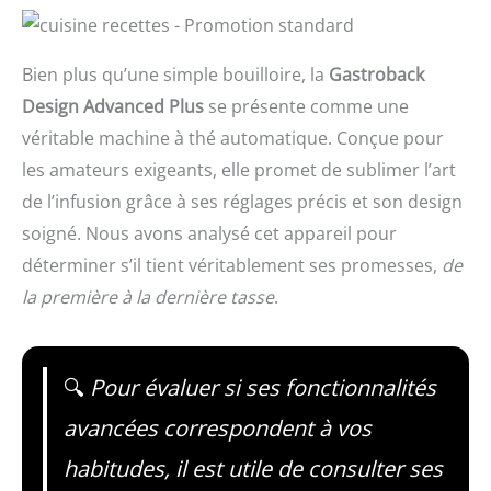
Bien plus qu’une simple bouilloire, la
Gastroback
Design Advanced Plus
se présente comme une
véritable machine à thé automatique. Conçue pour
les amateurs exigeants, elle promet de sublimer l’art
de l’infusion grâce à ses réglages précis et son design
soigné. Nous avons analysé cet appareil pour
déterminer s’il tient véritablement ses promesses,
de
la première à la dernière tasse
.
🔍
Pour évaluer si ses fonctionnalités
avancées correspondent à vos
habitudes, il est utile de consulter ses