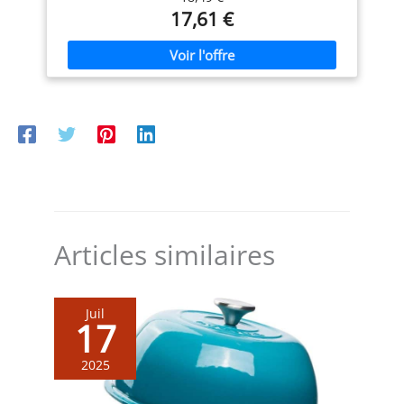
finition noire mate CHAUFFE RAPIDE: 2200W/240V pour
17,61 €
une préparation rapide, parfaite pour un usage
quotidien efficace DESIGN FONCTIONNEL: Bouilloire
détachable du socle pour un service facile; base
pivotante à 360° avec range-cordon intégré CONÇU
POUR DURER: Équipée du système thermostatique Strix
réputé, gage de fiabilité et de durabilité UTILISATION
SÛRE: Arrêt automatique, protection contre la
surchauffe et poignée isolante pour une utilisation en
toute sécurité ENTRETIEN FACILE: Large ouverture du
couvercle pour un nettoyage et un remplissage aisés,
filtre amovible pour un entretien simple et rapide
Articles similaires
Juil
17
2025