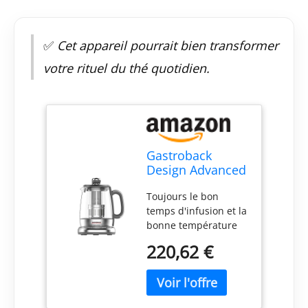
✅
Cet appareil pourrait bien transformer
votre rituel du thé quotidien.
Gastroback
Design Advanced
Plus bouilloire
Toujours le bon
1,5 L 2000 W
temps d'infusion et la
Acier inoxydable
bonne température
pour chaque type de
220,62 €
thé Le filtre à thé est
automatiquement
abaissé dès que la
température de l'eau