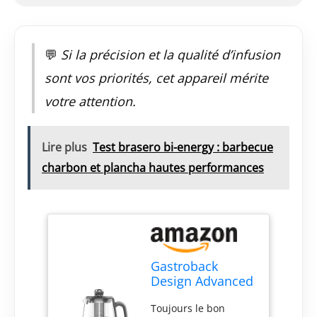
💬
Si la précision et la qualité d’infusion
sont vos priorités, cet appareil mérite
votre attention.
Lire plus
Test brasero bi-energy : barbecue
charbon et plancha hautes performances
Gastroback
Design Advanced
Plus bouilloire
Toujours le bon
1,5 L 2000 W