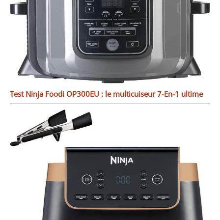
Test Ninja Foodi OP300EU : le multicuiseur 7-En-1 ultime