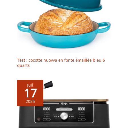
Test : cocotte nuovva en fonte émaillée bleu 6
quarts
Juil
17
2025