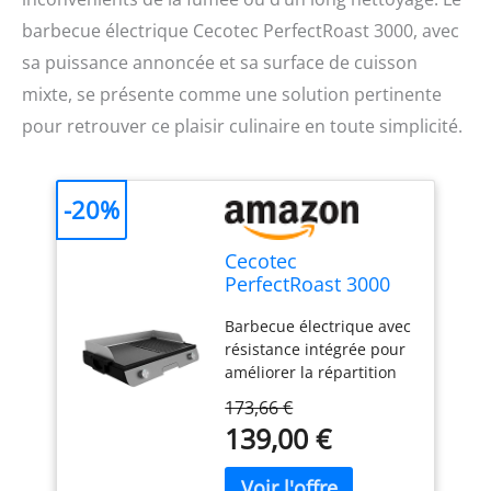
barbecue électrique Cecotec PerfectRoast 3000, avec
sa puissance annoncée et sa surface de cuisson
mixte, se présente comme une solution pertinente
pour retrouver ce plaisir culinaire en toute simplicité.
-20%
Cecotec
PerfectRoast 3000
Barbecue électrique
Barbecue électrique avec
en inox 3 000 W,
résistance intégrée pour
surface de cuisson
améliorer la répartition
mixte, revêtement
de la chaleur et tirer le
anti-adhésif
173,66 €
meilleur parti de la
Rockstone,
139,00 €
puissance. Puissance
thermostat réglable,
maximale de 3000 W
bac ramasse-
pour cuisiner tous types
graisses 03182