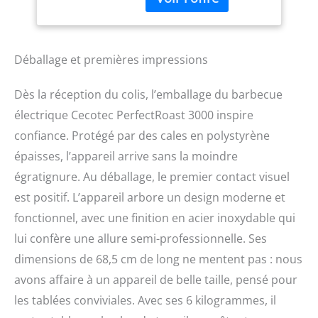
d'aliments. Il dispose
d'une plaque amovible
en fonte d'aluminium
avec revêtement
Déballage et premières impressions
antiadhésif pour cuisiner
confortablement, car elle
Dès la réception du colis, l’emballage du barbecue
empêche les aliments de
électrique Cecotec PerfectRoast 3000 inspire
coller. Surface mixte grill
et plancha pour cuisiner
confiance. Protégé par des cales en polystyrène
de la viande et des
épaisses, l’appareil arrive sans la moindre
légumes aux œufs au
égratignure. Au déballage, le premier contact visuel
plat, aux fruits de mer ou
au poisson. Grande
est positif. L’appareil arbore un design moderne et
surface de cuisson de 30
fonctionnel, avec une finition en acier inoxydable qui
x 50 cm pour cuisiner
une grande variété
lui confère une allure semi-professionnelle. Ses
d'aliments en même
dimensions de 68,5 cm de long ne mentent pas : nous
temps. Coupe-vent
avons affaire à un appareil de belle taille, pensé pour
pliable en acier
inoxydable. Pour éviter
les tablées conviviales. Avec ses 6 kilogrammes, il
que le feu ne s'éteigne