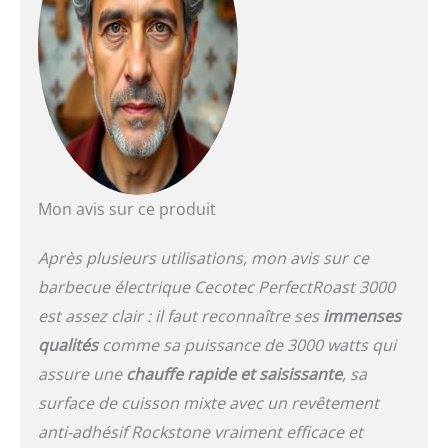
de la viande et des
légumes aux œufs au
plat, aux fruits de mer ou
au poisson. Grande
surface de cuisson de 30
x 50 cm pour cuisiner
une grande variété
d'aliments en même
temps. Coupe-vent
pliable en acier
Mon avis sur ce produit
inoxydable. Pour éviter
que le feu ne s'éteigne
Après plusieurs utilisations, mon avis sur ce
ou ne se propage.
barbecue électrique Cecotec PerfectRoast 3000
Protège également contre
les éclaboussures. Deux
est assez clair : il faut reconnaître ses
immenses
zones de cuisson avec
qualités
comme sa puissance de 3000 watts qui
contrôle de température
indépendant grâce à ses
assure une
chauffe rapide et saisissante
, sa
deux thermostats. Selon
surface de cuisson mixte avec un revêtement
l'aliment, il permet de
anti-adhésif Rockstone vraiment efficace et
cuisiner