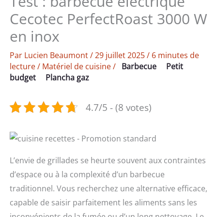
Test : barbecue électrique
Cecotec PerfectRoast 3000 W
en inox
Par
Lucien Beaumont
/
29 juillet 2025
/
6 minutes de
lecture
/
Matériel de cuisine
/
Barbecue
Petit
budget
Plancha gaz
4.7/5 - (8 votes)
L’envie de grillades se heurte souvent aux contraintes
d’espace ou à la complexité d’un barbecue
traditionnel. Vous recherchez une alternative efficace,
capable de saisir parfaitement les aliments sans les
inconvénients de la fumée ou d’un long nettoyage. Le