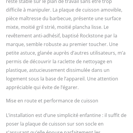
reste stable sur le plan de travail sans être trop
ou ne se propage.
difficile à manipuler. La plaque de cuisson amovible,
Protège également contre
les éclaboussures. Deux
pièce maîtresse du barbecue, présente une surface
zones de cuisson avec
mixte, moitié gril strié, moitié plancha lisse. Le
contrôle de température
indépendant grâce à ses
revêtement anti-adhésif, baptisé Rockstone par la
deux thermostats. Selon
marque, semble robuste au premier toucher. Une
l'aliment, il permet de
petite astuce, glanée auprès d’autres utilisateurs, m’a
cuisiner
indépendamment sur
permis de découvrir la raclette de nettoyage en
chaque plaque en
plastique, astucieusement dissimulée dans un
ajustant le temps et la
température pour
logement sous la base de l’appareil. Une attention
obtenir les résultats
appréciable qui évite de l’égarer.
souhaités. Dispose de 6
niveaux de température
Mise en route et performance de cuisson
par zone.
L’installation est d’une simplicité enfantine : il suffit de
poser la plaque de cuisson sur son socle en
s’assurant qu’elle épouse parfaitement les