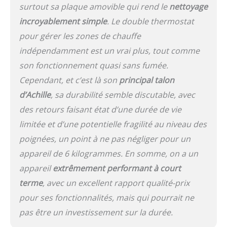
indépendamment sur
surtout sa plaque amovible qui rend le
nettoyage
chaque plaque en
incroyablement simple
. Le double thermostat
ajustant le temps et la
pour gérer les zones de chauffe
température pour
obtenir les résultats
indépendamment est un vrai plus, tout comme
souhaités. Dispose de 6
son fonctionnement quasi sans fumée.
niveaux de température
par zone.
Cependant, et c’est là son
principal talon
d’Achille
, sa durabilité semble discutable, avec
des retours faisant état d’une durée de vie
limitée et d’une potentielle fragilité au niveau des
poignées, un point à ne pas négliger pour un
appareil de 6 kilogrammes. En somme, on a un
appareil
extrêmement performant à court
terme
, avec un excellent rapport qualité-prix
pour ses fonctionnalités, mais qui pourrait ne
pas être un investissement sur la durée.