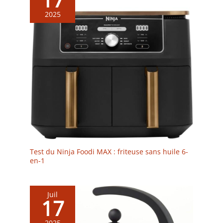
2025
Test du Ninja Foodi MAX : friteuse sans huile 6-
en-1
Juil
17
2025