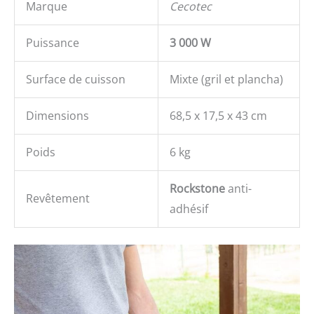
Marque
Cecotec
Puissance
3 000 W
Surface de cuisson
Mixte (gril et plancha)
Dimensions
68,5 x 17,5 x 43 cm
Poids
6 kg
Rockstone
anti-
Revêtement
adhésif